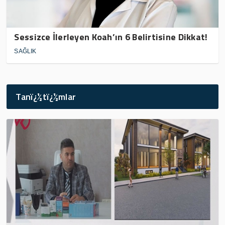
Sessizce İlerleyen Koah’ın 6 Belirtisine Dikkat!
SAĞLIK
Tanï¿½tï¿½mlar