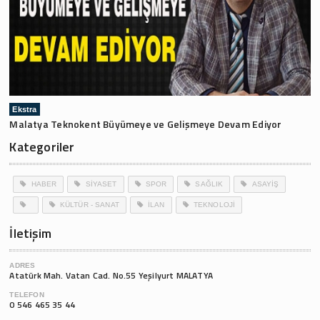
Ekstra
Malatya Teknokent Büyümeye ve Gelişmeye Devam Ediyor
Kategoriler
HABER
SİYASET
SPOR
SAĞLIK
ASAYİŞ
KÜLTÜR - SANAT
İLAN
TEKNOLOJİ
İletişim
ADRES
Atatürk Mah. Vatan Cad. No.55 Yeşilyurt MALATYA
TELEFON
0 546 465 35 44