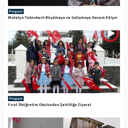
Program
Malatya Teknokent Büyümeye ve Gelişmeye Devam Ediyor
Program
Fırat İlköğretim Okulundan Şehitliğe Ziyaret