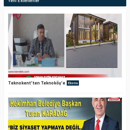
Yeni Eklenenler
Teknokent’ten Teknoköy’e
Ekstra