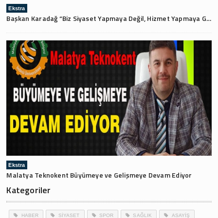
Ekstra
Başkan Karadağ “Biz Siyaset Yapmaya Değil, Hizmet Yapmaya Geldik”
Ekstra
Malatya Teknokent Büyümeye ve Gelişmeye Devam Ediyor
Kategoriler
HABER
SİYASET
SPOR
SAĞLIK
ASAYİŞ