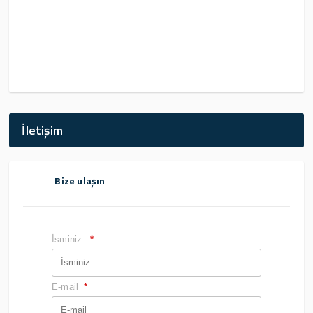
İletişim
Bize ulaşın
İsminiz
*
E-mail
*