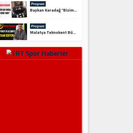
Program
Başkan Karadağ “Bizim İçin Önemli 3 Konu Vardı”
Program
Malatya Teknokent Büyümeye ve Gelişmeye Devam Ediyor