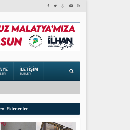
NYE
İLETIŞIM
ILERI
BILGILERI
eni Eklenenler