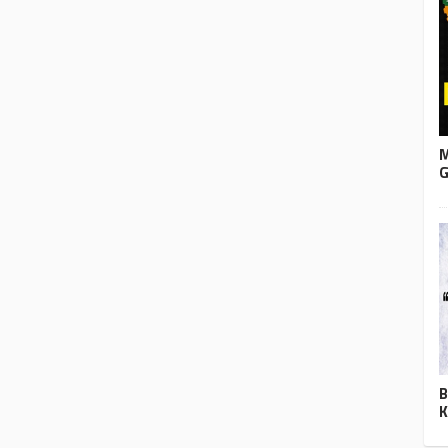
M
G
B
K