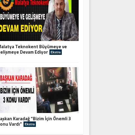
alatya Teknokent Büyümeye ve
elişmeye Devam Ediyor
Ekstra
aşkan Karadağ “Bizim İçin Önemli 3
onu Vardı”
Ekstra