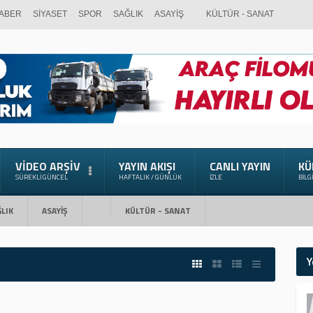
ABER
SİYASET
SPOR
SAĞLIK
ASAYİŞ
KÜLTÜR - SANAT
VIDEO ARŞIV
YAYIN AKIŞI
CANLI YAYIN
KÜ
SÜREKLI GÜNCEL
HAFTALIK / GÜNLÜK
İZLE
BILG
LIK
ASAYİŞ
KÜLTÜR - SANAT
Y