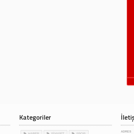
Kategoriler
İleti
ADRES
HABER
SİYASET
SPOR