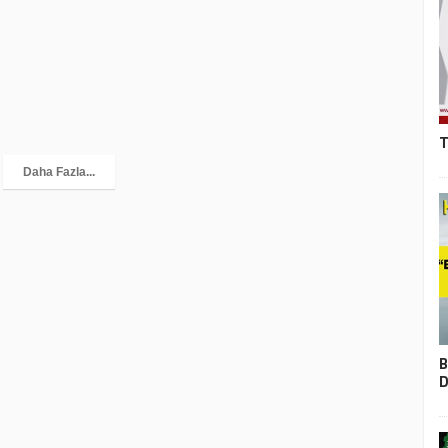
T
Daha Fazla...
B
D