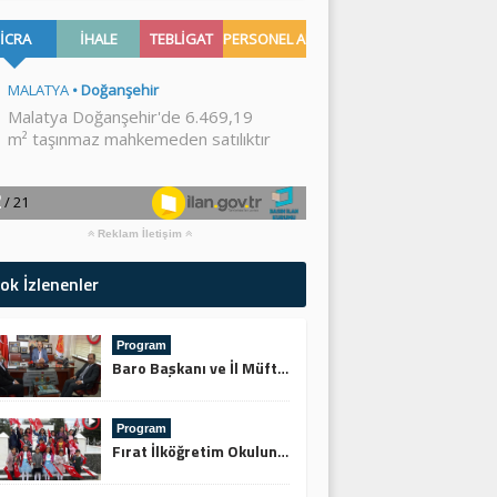
Reklam İletişim
ok İzlenenler
Program
Baro Başkanı ve İl Müftüsünden Keskin’e Ziyaret
Program
Fırat İlköğretim Okulundan Şehitliğe Ziyaret