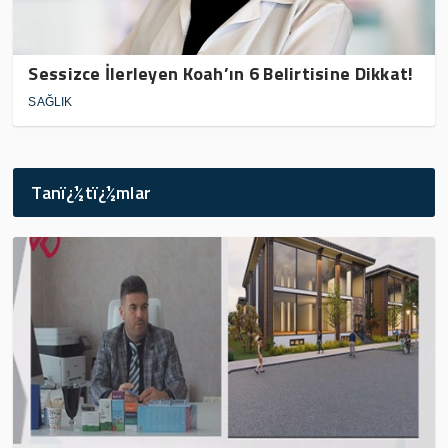
Sessizce İlerleyen Koah’ın 6 Belirtisine Dikkat!
SAĞLIK
Tanï¿½tï¿½mlar