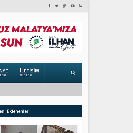
NYE
İLETIŞIM
ILERI
BILGILERI
eni Eklenenler