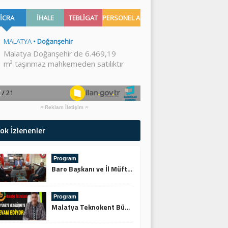
Reklam İletişim
ok İzlenenler
Program
Baro Başkanı ve İl Müftüsünden Keskin’e Ziyaret
Program
Malatya Teknokent Büyümeye ve Gelişmeye Devam Ediyor