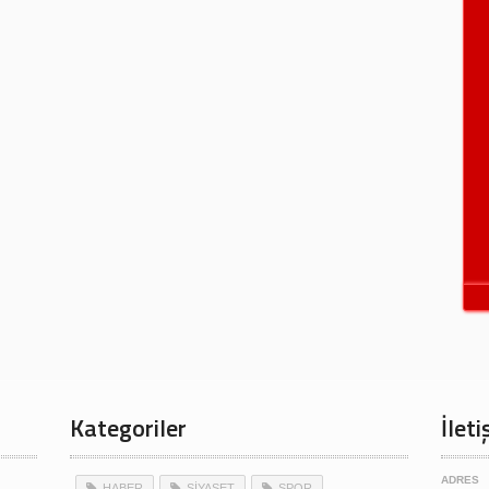
Kategoriler
İleti
ADRES
HABER
SİYASET
SPOR