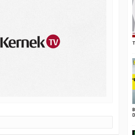
T
B
D