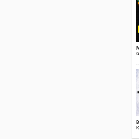
M
G
B
K