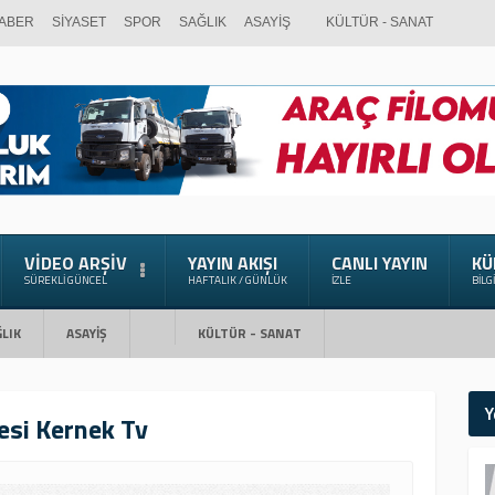
ABER
SİYASET
SPOR
SAĞLIK
ASAYİŞ
KÜLTÜR - SANAT
VIDEO ARŞIV
YAYIN AKIŞI
CANLI YAYIN
KÜ
SÜREKLI GÜNCEL
HAFTALIK / GÜNLÜK
İZLE
BILG
LIK
ASAYİŞ
KÜLTÜR - SANAT
Y
esi Kernek Tv