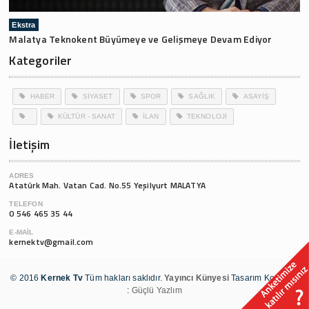
Ekstra
Malatya Teknokent Büyümeye ve Gelişmeye Devam Ediyor
Kategoriler
HABER
SİYASET
SPOR
SAĞLIK
ASAYİŞ
KÜLTÜR - SANAT
İLAN
TEKNOLOJİ
İletişim
ADRES
Atatürk Mah. Vatan Cad. No.55 Yeşilyurt MALATYA
TELEFON
0 546 465 35 44
E-MAIL
kernektv@gmail.com
© 2016
Kernek Tv
Tüm hakları saklıdır.
Yayıncı Künyesi
Tasarım Kodlama
:
Güçlü Yazlım