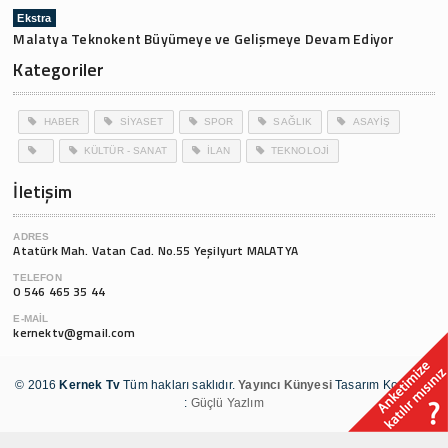
Ekstra
Malatya Teknokent Büyümeye ve Gelişmeye Devam Ediyor
Kategoriler
HABER
SİYASET
SPOR
SAĞLIK
ASAYİŞ
KÜLTÜR - SANAT
İLAN
TEKNOLOJİ
İletişim
ADRES
Atatürk Mah. Vatan Cad. No.55 Yeşilyurt MALATYA
TELEFON
0 546 465 35 44
E-MAIL
kernektv@gmail.com
© 2016
Kernek Tv
Tüm hakları saklıdır.
Yayıncı Künyesi
Tasarım Kodlama
:
Güçlü Yazlım