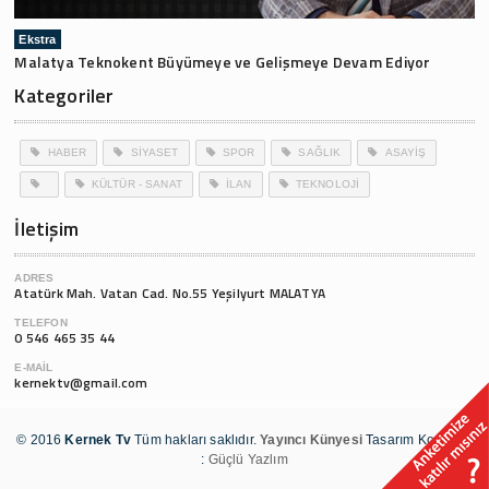
Ekstra
Malatya Teknokent Büyümeye ve Gelişmeye Devam Ediyor
Kategoriler
HABER
SİYASET
SPOR
SAĞLIK
ASAYİŞ
KÜLTÜR - SANAT
İLAN
TEKNOLOJİ
İletişim
ADRES
Atatürk Mah. Vatan Cad. No.55 Yeşilyurt MALATYA
TELEFON
0 546 465 35 44
E-MAIL
kernektv@gmail.com
© 2016
Kernek Tv
Tüm hakları saklıdır.
Yayıncı Künyesi
Tasarım Kodlama
:
Güçlü Yazlım