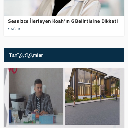
Sessizce İlerleyen Koah’ın 6 Belirtisine Dikkat!
SAĞLIK
Tanï¿½tï¿½mlar