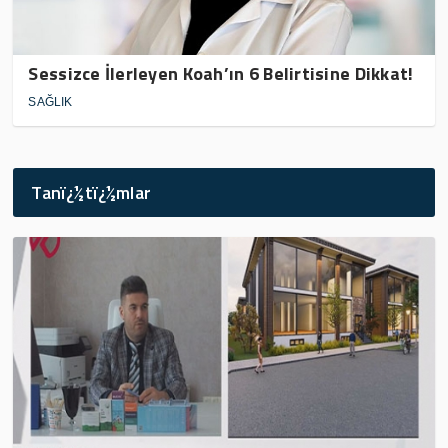
Sessizce İlerleyen Koah’ın 6 Belirtisine Dikkat!
SAĞLIK
Tanï¿½tï¿½mlar