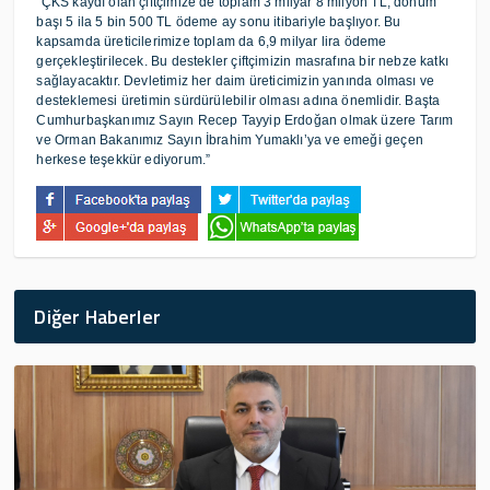
“ÇKS kaydı olan çiftçimize de toplam 3 milyar 8 milyon TL, dönüm
başı 5 ila 5 bin 500 TL ödeme ay sonu itibariyle başlıyor. Bu
kapsamda üreticilerimize toplam da 6,9 milyar lira ödeme
gerçekleştirilecek. Bu destekler çiftçimizin masrafına bir nebze katkı
sağlayacaktır. Devletimiz her daim üreticimizin yanında olması ve
desteklemesi üretimin sürdürülebilir olması adına önemlidir. Başta
Cumhurbaşkanımız Sayın Recep Tayyip Erdoğan olmak üzere Tarım
ve Orman Bakanımız Sayın İbrahim Yumaklı’ya ve emeği geçen
herkese teşekkür ediyorum.”
Diğer Haberler