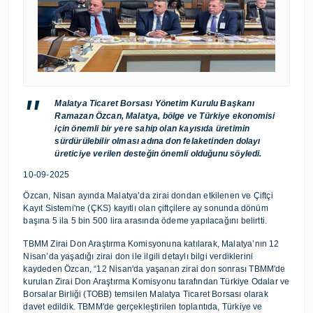
Malatya Ticaret Borsası Yönetim Kurulu Başkanı
Ramazan Özcan, Malatya, bölge ve Türkiye ekonomisi
için önemli bir yere sahip olan kayısıda üretimin
sürdürülebilir olması adına don felaketinden dolayı
üreticiye verilen desteğin önemli olduğunu söyledi.
10-09-2025
Özcan, Nisan ayında Malatya’da zirai dondan etkilenen ve Çiftçi
Kayıt Sistemi'ne (ÇKS) kayıtlı olan çiftçilere ay sonunda dönüm
başına 5 ila 5 bin 500 lira arasında ödeme yapılacağını belirtti.
TBMM Zirai Don Araştırma Komisyonuna katılarak, Malatya’nın 12
Nisan’da yaşadığı zirai don ile ilgili detaylı bilgi verdiklerini
kaydeden Özcan, “12 Nisan'da yaşanan zirai don sonrası TBMM'de
kurulan Zirai Don Araştırma Komisyonu tarafından Türkiye Odalar ve
Borsalar Birliği (TOBB) temsilen Malatya Ticaret Borsası olarak
davet edildik. TBMM'de gerçekleştirilen toplantıda, Türkiye ve