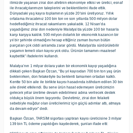
ilimizde yaşanan zirai don afetinin ekonomiye etkisi ve üretici, esnaf
ile ihracatçılarımızın taleplerini ve beklentilerini ifade ettik.
Dünyadaki yaş kayısı toplamının yüzde 20'sini üretiyoruz. Yıllık
ortalama ihracatımız 100 bin ton ve son yıllarda 500 milyon dolar
hedeflediğimiz ihracat rakamlarını yakaladık. 12 Nisan’da
yaşadığımız zirai don nedeniyle Malatya'da yüzde 100 bir hasarla
karşı karşıya kaldık. 500 milyon dolarlık bir ekonomik kazancın bir
yıl bir şehirde olmadığını hesap ettiğiniz zaman bunun bütün
parçaları çok ciddi anlamda zarar gördü. Malatya'da sürdürülebilir
yaşamın temeli olan kayısı yok oldu. Ürünün tamamını maalesef
kaybettik” ifadelerini kullandı.
Malatya’nın 1 milyar dolara yakın bir ekonomik kayıp yaşadığına
dikkati çeken Başkan Özcan, “Bu yıl kayısıdan 700 bin ton yaş ürün
beklenirken, don felaketiyle bu beklenti tamamen ortadan kalktı.
Kentte 50 bin aile ile birlikte kayısı hasadında istihdam edilen 30 bin
aile direkt etkilendi. Bu sene ürün hasat edemeyen üreticimizin
gelecek yıllar üretime devam edebilmesi adına verilecek destek
oldukça büyük önem taşıyordu. Devletimiz, zirai don felaketi
sebebiyle mağdur olan üreticilerimiz için güçlü adımlar attı, atmaya
da devam ediyor” dedi.
Başkan Özcan, TARSİM sigortası yaptıran kayısı üreticisine 3 milyar
139 bin TL ödeme yapıldığını kaydederek, şunları ifade etti: