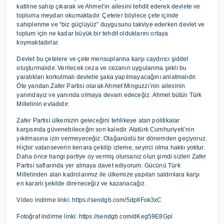
katiline sahip çıkarak ve Ahmet’in ailesini tehdit ederek devlete ve
topluma meydan okumaktadır. Çeteler böylece çete içinde
sahiplenme ve “biz güçlüyüz” duygusunu takviye ederken devlet ve
toplum için ne kadar büyük bir tehdit olduklarını ortaya
koymaktadırlar.
Devlet bu çetelere ve çete mensuplarına karşı caydırıcı şiddet
oluşturmalıdır. Verilecek ceza ve cezanın uygulanma şekli bu
yaratıkları korkutmalı devletle şaka yapılmayacağını anlatmalıdır.
Öte yandan Zafer Partisi olarak Ahmet Minguzzi’nin ailesinin
yanındayız ve yanında olmaya devam edeceğiz. Ahmet bütün Türk
Milletinin evladıdır.
Zafer Partisi ülkemizin geleceğini tehlikeye atan politikalar
karşısında güvenebileceğin son kaledir. Atatürk Cumhuriyeti’nin
yıkılmasına izin vermeyeceğiz. Olağanüstü bir dönemden geçiyoruz.
Hiçbir vatanseverin kenara çekilip izleme, seyirci olma hakkı yoktur.
Daha önce hangi partiye oy vermiş olursanız olun şimdi sizleri Zafer
Partisi saflarında yer almaya davet ediyorum. Gücünü Türk
Milletinden alan kadrolarımız ile ülkemize yapılan saldırılara karşı
en kararlı şekilde direneceğiz ve kazanacağız.
Video indirme linki: https://sendgb.com/5dpIlFok3xC
Fotoğraf indirme linki: https://sendgb.com/dKeg59E8Gpl