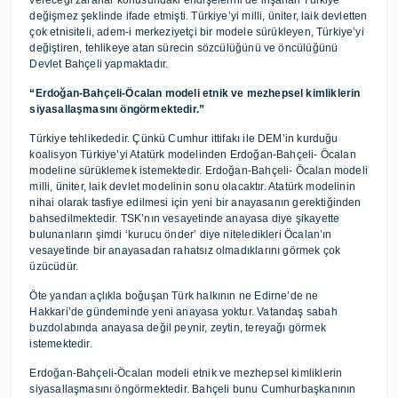
vereceği zararlar konusundaki endişelerini de inşallah Türkiye
değişmez şeklinde ifade etmişti. Türkiye’yi milli, üniter, laik devletten
çok etnisiteli, adem-i merkeziyetçi bir modele sürükleyen, Türkiye’yi
değiştiren, tehlikeye atan sürecin sözcülüğünü ve öncülüğünü
Devlet Bahçeli yapmaktadır.
“Erdoğan-Bahçeli-Öcalan modeli etnik ve mezhepsel kimliklerin
siyasallaşmasını öngörmektedir.”
Türkiye tehlikededir. Çünkü Cumhur ittifakı ile DEM’in kurduğu
koalisyon Türkiye’yi Atatürk modelinden Erdoğan-Bahçeli- Öcalan
modeline sürüklemek istemektedir. Erdoğan-Bahçeli- Öcalan modeli
milli, üniter, laik devlet modelinin sonu olacaktır. Atatürk modelinin
nihai olarak tasfiye edilmesi için yeni bir anayasanın gerektiğinden
bahsedilmektedir. TSK’nın vesayetinde anayasa diye şikayette
bulunanların şimdi ‘kurucu önder’ diye niteledikleri Öcalan’ın
vesayetinde bir anayasadan rahatsız olmadıklarını görmek çok
üzücüdür.
Öte yandan açlıkla boğuşan Türk halkının ne Edirne’de ne
Hakkari’de gündeminde yeni anayasa yoktur. Vatandaş sabah
buzdolabında anayasa değil peynir, zeytin, tereyağı görmek
istemektedir.
Erdoğan-Bahçeli-Öcalan modeli etnik ve mezhepsel kimliklerin
siyasallaşmasını öngörmektedir. Bahçeli bunu Cumhurbaşkanının