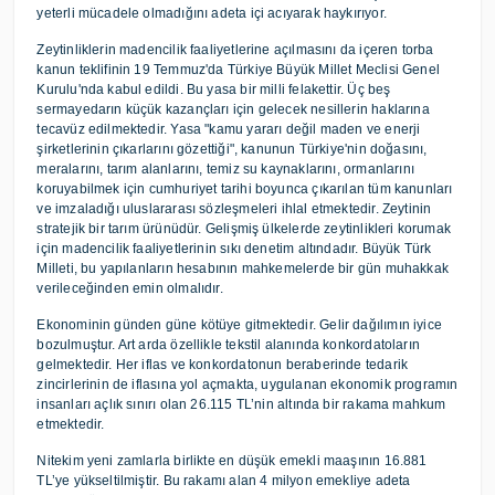
yeterli mücadele olmadığını adeta içi acıyarak haykırıyor.
Zeytinliklerin madencilik faaliyetlerine açılmasını da içeren torba
kanun teklifinin 19 Temmuz'da Türkiye Büyük Millet Meclisi Genel
Kurulu'nda kabul edildi. Bu yasa bir milli felakettir. Üç beş
sermayedarın küçük kazançları için gelecek nesillerin haklarına
tecavüz edilmektedir. Yasa "kamu yararı değil maden ve enerji
şirketlerinin çıkarlarını gözettiği", kanunun Türkiye'nin doğasını,
meralarını, tarım alanlarını, temiz su kaynaklarını, ormanlarını
koruyabilmek için cumhuriyet tarihi boyunca çıkarılan tüm kanunları
ve imzaladığı uluslararası sözleşmeleri ihlal etmektedir. Zeytinin
stratejik bir tarım ürünüdür. Gelişmiş ülkelerde zeytinlikleri korumak
için madencilik faaliyetlerinin sıkı denetim altındadır. Büyük Türk
Milleti, bu yapılanların hesabının mahkemelerde bir gün muhakkak
verileceğinden emin olmalıdır.
Ekonominin günden güne kötüye gitmektedir. Gelir dağılımın iyice
bozulmuştur. Art arda özellikle tekstil alanında konkordatoların
gelmektedir. Her iflas ve konkordatonun beraberinde tedarik
zincirlerinin de iflasına yol açmakta, uygulanan ekonomik programın
insanları açlık sınırı olan 26.115 TL’nin altında bir rakama mahkum
etmektedir.
Nitekim yeni zamlarla birlikte en düşük emekli maaşının 16.881
TL’ye yükseltilmiştir. Bu rakamı alan 4 milyon emekliye adeta