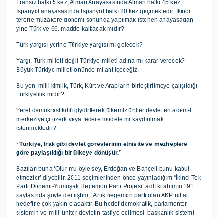
Fransız halkı 5 kez, Alman Anayasasında Alman halkı 45 kez,
İspanyol anayasasında İspanyol halkı 20 kez geçmektedir. İkinci
terörle müzakere dönemi sonunda yapılmak istenen anayasadan
yine Türk ve 66. madde kalkacak mıdır?
Türk yargısı yerine Türkiye yargısı mı gelecek?
Yargı, Türk milleti değil Türkiye milleti adına mı karar verecek?
Büyük Türkiye milleti önünde mi ant içeceğiz.
Bu yeni milli kimlik, Türk, Kürt ve Arapların birleştirilmeye çalışıldığı
Türkiyelilik midir?
Yerel demokrasi kılıfı giydirilerek ülkemiz üniter devletten adem-i
merkeziyetçi özerk veya federe modele mi kaydırılmak
istenmektedir?
“Türkiye, Irak gibi devlet görevlerinin etnisite ve mezheplere
göre paylaşıldığı bir ülkeye dönüşür.”
Bazıları buna ‘Olur mu öyle şey, Erdoğan ve Bahçeli bunu kabul
etmezler’ diyebilir. 2011 seçimlerinden önce yayınladığım “İkinci Tek
Parti Dönemi-Yumuşak Hegemon Parti Projesi” adlı kitabımın 191.
sayfasında şöyle demiştim, “Artık hegemon parti olan AKP nihai
hedefine çok yakın olacaktır. Bu hedef demokratik, parlamenter
sistemin ve milli-üniter devletin tasfiye edilmesi, başkanlık sistemi