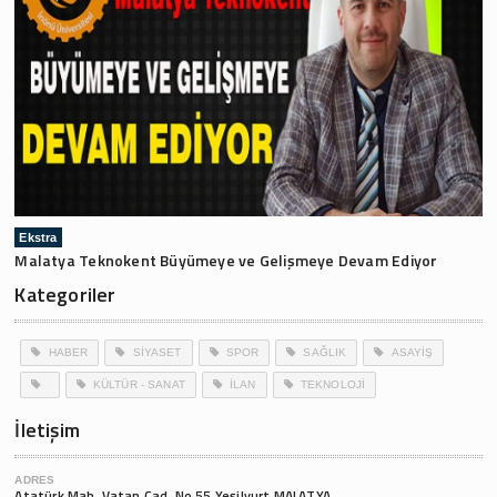
Ekstra
Malatya Teknokent Büyümeye ve Gelişmeye Devam Ediyor
Kategoriler
HABER
SİYASET
SPOR
SAĞLIK
ASAYİŞ
KÜLTÜR - SANAT
İLAN
TEKNOLOJİ
İletişim
ADRES
Atatürk Mah. Vatan Cad. No.55 Yeşilyurt MALATYA