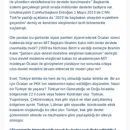
ile yönetilen etnik/federal bir devletin kurulmasıdır.” Başkanlık
sistemi gerçekleşti şimdi sırada milli/üniter devletin tasfiyesi var.
Unutmayalım Cumhurbaşkanı Erdoğan 1 Mayıs 2015’de CNN
Türk’te yaptığı açıklama da “2023’de başbakan olsaydım eyaletlere
geçerdim” demiş ve kendisini eleştirenleri tarih bilmemekle
suçlamıştı.
Öte yandan bu günlerde siyasi partileri ziyaret ederek Öcalan süreci
hakkında bilgi veren MİT Başkanı İbrahim Kalın milli-üniter devlete
inanmakta mıdır? 2009’da Nicholas Birch’e verdiği demeçte İbrahim
Kalın “Şahsen ulus-devlet modeline eleştirisel bakıyorum” demiştir.
Ulus-devlet modeline eleştirisel bakan bir akademisyen-MİT
müsteşarı Öcalan ile görüşmeleri yürütüyor ise sonunda ortaya
ulus-devlet modelini devam ettirecek bir model çıkar mı?
Evet, Türkiye tehlike de hem de hiç olmadığı kadar tehlike de. Bir an
için Öcalan ve PKK’nın isteklerinin kabul edildiğini düşünelim. Nasıl
bir Türkiye’de yaşarız? Türkiye’nin Güneydoğu ve Doğu Anadolu
bölgesinde 22 il özerk veya federe Kürdistan olur. Türkiye,
Yugoslavya, Çekoslovakya, Irak gibi siyasi ve idari parçalanmış
bölgelere ayrılır. Türkiye, Lübnan gibi siyasette, bürokraside etnik
kotaların oluşturduğu bir ülke olur. Türkiye, Irak gibi devlet
görevlerinin etnisite ve mezheplere göre paylaşıldığı bir ülkeye
dönüşür.