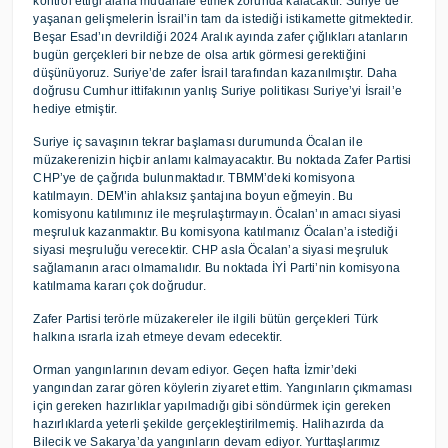
kontrol ettiği alana müdahale etmek zorunda kalacaktır. Suriye’de
yaşanan gelişmelerin İsrail’in tam da istediği istikamette gitmektedir.
Beşar Esad’ın devrildiği 2024 Aralık ayında zafer çığlıkları atanların
bugün gerçekleri bir nebze de olsa artık görmesi gerektiğini
düşünüyoruz. Suriye’de zafer İsrail tarafından kazanılmıştır. Daha
doğrusu Cumhur ittifakının yanlış Suriye politikası Suriye’yi İsrail’e
hediye etmiştir.
Suriye iç savaşının tekrar başlaması durumunda Öcalan ile
müzakerenizin hiçbir anlamı kalmayacaktır. Bu noktada Zafer Partisi
CHP’ye de çağrıda bulunmaktadır. TBMM’deki komisyona
katılmayın. DEM’in ahlaksız şantajına boyun eğmeyin. Bu
komisyonu katılımınız ile meşrulaştırmayın. Öcalan’ın amacı siyasi
meşruluk kazanmaktır. Bu komisyona katılmanız Öcalan’a istediği
siyasi meşruluğu verecektir. CHP asla Öcalan’a siyasi meşruluk
sağlamanın aracı olmamalıdır. Bu noktada İYİ Parti’nin komisyona
katılmama kararı çok doğrudur.
Zafer Partisi terörle müzakereler ile ilgili bütün gerçekleri Türk
halkına ısrarla izah etmeye devam edecektir.
Orman yangınlarının devam ediyor. Geçen hafta İzmir’deki
yangından zarar gören köylerin ziyaret ettim. Yangınların çıkmaması
için gereken hazırlıklar yapılmadığı gibi söndürmek için gereken
hazırlıklarda yeterli şekilde gerçekleştirilmemiş. Halihazırda da
Bilecik ve Sakarya’da yangınların devam ediyor. Yurttaşlarımız