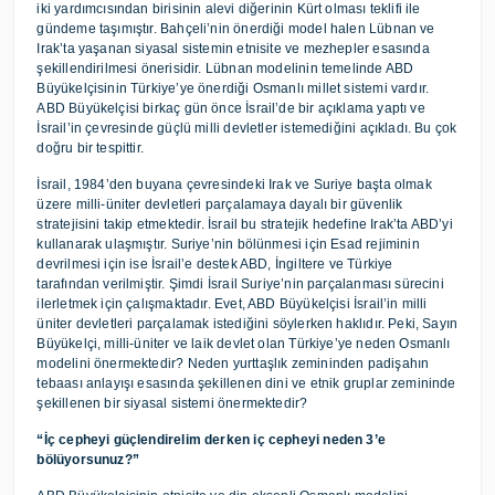
iki yardımcısından birisinin alevi diğerinin Kürt olması teklifi ile
gündeme taşımıştır. Bahçeli’nin önerdiği model halen Lübnan ve
Irak’ta yaşanan siyasal sistemin etnisite ve mezhepler esasında
şekillendirilmesi önerisidir. Lübnan modelinin temelinde ABD
Büyükelçisinin Türkiye’ye önerdiği Osmanlı millet sistemi vardır.
ABD Büyükelçisi birkaç gün önce İsrail’de bir açıklama yaptı ve
İsrail’in çevresinde güçlü milli devletler istemediğini açıkladı. Bu çok
doğru bir tespittir.
İsrail, 1984’den buyana çevresindeki Irak ve Suriye başta olmak
üzere milli-üniter devletleri parçalamaya dayalı bir güvenlik
stratejisini takip etmektedir. İsrail bu stratejik hedefine Irak’ta ABD’yi
kullanarak ulaşmıştır. Suriye’nin bölünmesi için Esad rejiminin
devrilmesi için ise İsrail’e destek ABD, İngiltere ve Türkiye
tarafından verilmiştir. Şimdi İsrail Suriye’nin parçalanması sürecini
ilerletmek için çalışmaktadır. Evet, ABD Büyükelçisi İsrail’in milli
üniter devletleri parçalamak istediğini söylerken haklıdır. Peki, Sayın
Büyükelçi, milli-üniter ve laik devlet olan Türkiye’ye neden Osmanlı
modelini önermektedir? Neden yurttaşlık zemininden padişahın
tebaası anlayışı esasında şekillenen dini ve etnik gruplar zemininde
şekillenen bir siyasal sistemi önermektedir?
“İç cepheyi güçlendirelim derken iç cepheyi neden 3’e
bölüyorsunuz?”