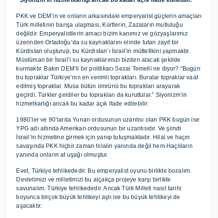
“Siyonizm’in hizmetkarlığı ancak bu kadar açık ifade edilebilir.”
PKK ve DEM’in ve onların arkasındaki emperyalist güçlerin amaçları
Türk milletinin barışa ulaşması, Kürtlerin, Zazaların mutluluğu
değildir. Emperyalistlerin amacı bizim kanımız ve gözyaşlarımız
üzerinden Ortadoğu’da su kaynaklarını elinde tutan zayıf bir
Kürdistan oluşturup, bu Kürdistan’ı İsrail’in müttefikini yapmaktır.
Müslüman bir İsrail’i su kaynaklarımızı bizden alacak şekilde
kurmaktır. Bakın DEM’li bir politikacı Sezai Temelli ne diyor? “Bugün
bu topraklar Türkiye’nin en verimli toprakları. Buralar topraklar vaat
edilmiş topraklar. Musa bütün ömrünü bu toprakları arayarak
geçirdi. Türkler geldiler bu toprakları da kuruttular.” Siyonizm’in
hizmetkarlığı ancak bu kadar açık ifade edilebilir.
1980’ler ve 90’larda Yunan ordusunun uzantısı olan PKK bugün ise
YPG adı altında Amerikan ordusunun bir uzantısıdır. Ve şimdi
İsrail’in hizmetine girmek için yanıp tutuşmaktadır. Hilal ve haçın
savaşında PKK hiçbir zaman hilalin yanında değil hem Haçlıların
yanında onların at uşağı olmuştur.
Evet, Türkiye tehlikededir. Bu emperyalist oyunu birlikte bozalım.
Devletimizi ve milletimizi bu alçakça projeye karşı birlikte
savunalım. Türkiye tehlikededir. Ancak Türk Milleti nasıl tarihi
boyunca birçok büyük tehlikeyi aştı ise bu büyük tehlikeyi de
aşacaktır.