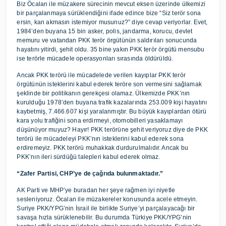
Biz Öcalan ile müzakere sürecinin mevcut eksen üzerinde ülkemizi
bir parçalanmaya sürüklendiğini ifade edince bize “Siz terör sona
ersin, kan akmasın istemiyor musunuz?” diye cevap veriyorlar. Evet,
1984’den buyana 15 bin asker, polis, jandarma, korucu, devlet
memuru ve vatandan PKK terör örgütünün saldırıları sonucunda
hayatını yitirdi, şehit oldu. 35 bine yakın PKK terör örgütü mensubu
ise terörle mücadele operasyonları sırasında öldürüldü.
Ancak PKK terörü ile mücadelede verilen kayıplar PKK terör
örgütünün isteklerini kabul ederek teröre son vermesini sağlamak
şeklinde bir politikanın gerekçesi olamaz. Ülkemizde PKK’nın
kurulduğu 1978’den buyana trafik kazalarında 253.009 kişi hayatını
kaybetmiş, 7.466.607 kişi yaralanmıştır. Bu büyük kayıplardan ötürü
kara yolu trafiğini sona erdirmeyi, otomobilleri yasaklamayı
düşünüyor muyuz? Hayır! PKK terörüne şehit veriyoruz diye de PKK
terörü ile mücadeleyi PKK’nın isteklerini kabul ederek sona
erdiremeyiz. PKK terörü muhakkak durdurulmalıdır. Ancak bu
PKK’nın ileri sürdüğü talepleri kabul ederek olmaz.
“Zafer Partisi, CHP’ye de çağrıda bulunmaktadır.”
AK Parti ve MHP’ye buradan her şeye rağmen iyi niyetle
sesleniyoruz. Öcalan ile müzakereler konusunda acele etmeyin.
Suriye PKK/YPG’nin İsrail ile birlikte Suriye’yi parçalayacağı bir
savaşa hızla sürüklenebilir. Bu durumda Türkiye PKK/YPG’nin