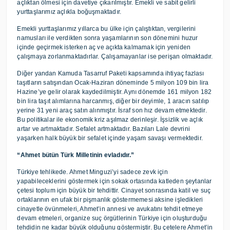
açlıktan ölmesi için davetiye çıkarılmıştır. Emekli ve sabit gelirli
yurttaşlarımız açlıkla boğuşmaktadır.
Emekli yurttaşlarımız yıllarca bu ülke için çalıştıktan, vergilerini
namusları ile verdikten sonra yaşamlarının son dönemini huzur
içinde geçirmek isterken aç ve açıkta kalmamak için yeniden
çalışmaya zorlanmaktadırlar. Çalışamayanlar ise perişan olmaktadır.
Diğer yandan Kamuda Tasarruf Paketi kapsamında ihtiyaç fazlası
taşıtların satışından Ocak-Haziran döneminde 5 milyon 109 bin lira
Hazine’ye gelir olarak kaydedilmiştir. Aynı dönemde 161 milyon 182
bin lira taşıt alımlarına harcanmış, diğer bir deyimle, 1 aracın satılıp
yerine 31 yeni araç satın alınmıştır. İsraf son hız devam etmektedir.
Bu politikalar ile ekonomik kriz aşılmaz derinleşir. İşsizlik ve açlık
artar ve artmaktadır. Sefalet artmaktadır. Bazıları Lale devrini
yaşarken halk büyük bir sefalet içinde yaşam savaşı vermektedir.
“Ahmet bütün Türk Milletinin evladıdır.”
Türkiye tehlikede. Ahmet Minguzi’yi sadece zevk için
yapabileceklerini göstermek için sokak ortasında katleden şeytanlar
çetesi toplum için büyük bir tehdittir. Cinayet sonrasında katil ve suç
ortaklarının en ufak bir pişmanlık göstermemesi aksine işledikleri
cinayetle övünmeleri, Ahmet’in annesi ve avukatını tehdit etmeye
devam etmeleri, organize suç örgütlerinin Türkiye için oluşturduğu
tehdidin ne kadar büyük olduğunu göstermiştir. Bu çetelere Ahmet’in