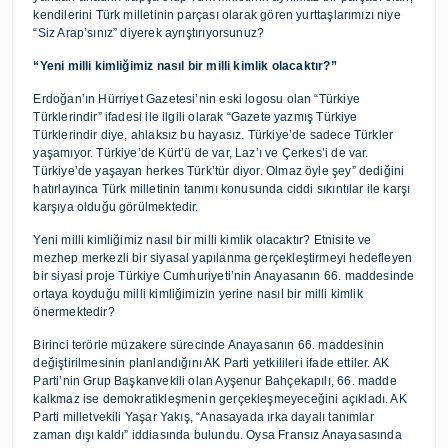
kendilerini Türk milletinin parçası olarak gören yurttaşlarımızı niye
“Siz Arap’sınız” diyerek ayrıştırıyorsunuz?
“Yeni milli kimliğimiz nasıl bir milli kimlik olacaktır?”
Erdoğan’ın Hürriyet Gazetesi’nin eski logosu olan “Türkiye
Türklerindir” ifadesi ile ilgili olarak “Gazete yazmış Türkiye
Türklerindir diye, ahlaksız bu hayasız. Türkiye’de sadece Türkler
yaşamıyor. Türkiye’de Kürt’ü de var, Laz’ı ve Çerkes’i de var.
Türkiye’de yaşayan herkes Türk’tür diyor. Olmaz öyle şey” dediğini
hatırlayınca Türk milletinin tanımı konusunda ciddi sıkıntılar ile karşı
karşıya olduğu görülmektedir.
Yeni milli kimliğimiz nasıl bir milli kimlik olacaktır? Etnisite ve
mezhep merkezli bir siyasal yapılanma gerçekleştirmeyi hedefleyen
bir siyasi proje Türkiye Cumhuriyeti’nin Anayasanın 66. maddesinde
ortaya koyduğu milli kimliğimizin yerine nasıl bir milli kimlik
önermektedir?
Birinci terörle müzakere sürecinde Anayasanın 66. maddesinin
değiştirilmesinin planlandığını AK Parti yetkilileri ifade ettiler. AK
Parti’nin Grup Başkanvekili olan Ayşenur Bahçekapılı, 66. madde
kalkmaz ise demokratikleşmenin gerçekleşmeyeceğini açıkladı. AK
Parti milletvekili Yaşar Yakış, “Anasayada ırka dayalı tanımlar
zaman dışı kaldı” iddiasında bulundu. Oysa Fransız Anayasasında