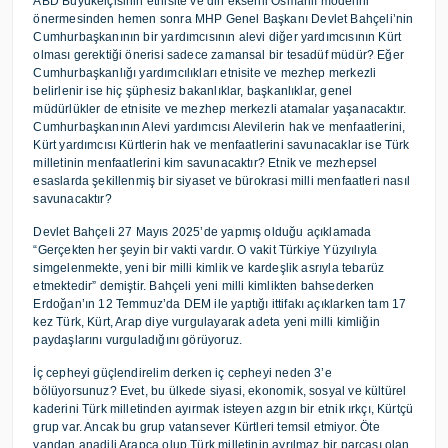
ABD Büyükelçisinin etnisite ve din eksenli Osmanlı modelini
önermesinden hemen sonra MHP Genel Başkanı Devlet Bahçeli’nin
Cumhurbaşkanının bir yardımcısının alevi diğer yardımcısının Kürt
olması gerektiği önerisi sadece zamansal bir tesadüf müdür? Eğer
Cumhurbaşkanlığı yardımcılıkları etnisite ve mezhep merkezli
belirlenir ise hiç şüphesiz bakanlıklar, başkanlıklar, genel
müdürlükler de etnisite ve mezhep merkezli atamalar yaşanacaktır.
Cumhurbaşkanının Alevi yardımcısı Alevilerin hak ve menfaatlerini,
Kürt yardımcısı Kürtlerin hak ve menfaatlerini savunacaklar ise Türk
milletinin menfaatlerini kim savunacaktır? Etnik ve mezhepsel
esaslarda şekillenmiş bir siyaset ve bürokrasi milli menfaatleri nasıl
savunacaktır?
Devlet Bahçeli 27 Mayıs 2025’de yapmış olduğu açıklamada
“Gerçekten her şeyin bir vakti vardır. O vakit Türkiye Yüzyılıyla
simgelenmekte, yeni bir milli kimlik ve kardeşlik asrıyla tebarüz
etmektedir” demiştir. Bahçeli yeni milli kimlikten bahsederken
Erdoğan’ın 12 Temmuz’da DEM ile yaptığı ittifakı açıklarken tam 17
kez Türk, Kürt, Arap diye vurgulayarak adeta yeni milli kimliğin
paydaşlarını vurguladığını görüyoruz.
İç cepheyi güçlendirelim derken iç cepheyi neden 3’e
bölüyorsunuz? Evet, bu ülkede siyasi, ekonomik, sosyal ve kültürel
kaderini Türk milletinden ayırmak isteyen azgın bir etnik ırkçı, Kürtçü
grup var. Ancak bu grup vatansever Kürtleri temsil etmiyor. Öte
yandan anadili Arapça olup Türk milletinin ayrılmaz bir parçası olan,