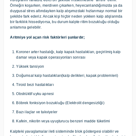
vuruşlarını rahatsız edici bir şekilde hissetmesine “aritmi” denir.
Örneğin koşarken, merdiven çıkarken, heyecanlandığımızda ya da
duygusal stres altındayken kalp atışımızdaki hızlanmayı normal bir
şekilde fark ederiz. Ancak kişi hiçbir neden yokken kalp atışlarında
bir farklılık hissediyorsa, bu durum kalpte ritim bozukluğu olduğu
anlamına gelebilir.
Aritmiye yol açan risk faktörleri şunlardır;
Koroner arter hastalığı, kalp kapak hastalıkları, geçirilmiş kalp
damar veya kapak operasyonları sonrası
Yüksek tansiyon
Doğumsal kalp hastalıkları(kalp delikleri, kapak problemleri)
Tiroid bezi hastalıkları
Obstrüktif uyku apnesi
Böbrek fonksiyon bozukluğu (Elektrolit dengesizliği)
Bazı ilaçlar ve takviyeler
Kafein, nikotin veya uyuşturucu benzeri madde tüketimi
Kalpteki yavaşlamalar ileti sisteminde blok göstergesi olabilir ve