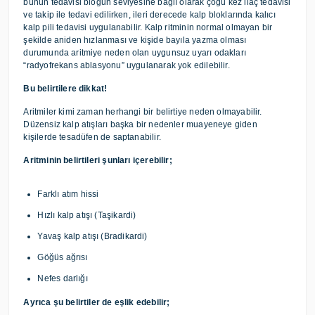
bunun tedavisi bloğun seviyesine bağlı olarak çoğu kez ilaç tedavisi
ve takip ile tedavi edilirken, ileri derecede kalp bloklarında kalıcı
kalp pili tedavisi uygulanabilir. Kalp ritminin normal olmayan bir
şekilde aniden hızlanması ve kişide bayıla yazma olması
durumunda aritmiye neden olan uygunsuz uyarı odakları
“radyofrekans ablasyonu” uygulanarak yok edilebilir.
Bu belirtilere dikkat!
Aritmiler kimi zaman herhangi bir belirtiye neden olmayabilir.
Düzensiz kalp atışları başka bir nedenler muayeneye giden
kişilerde tesadüfen de saptanabilir.
Aritminin belirtileri şunları içerebilir;
Farklı atım hissi
Hızlı kalp atışı (Taşikardi)
Yavaş kalp atışı (Bradikardi)
Göğüs ağrısı
Nefes darlığı
Ayrıca şu belirtiler de eşlik edebilir;