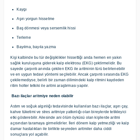
Kaygı
Aşırı yorgun hissetme
Baş dönmesi veya sersemlik hissi
Terleme
Bayılma, bayıla yazma
Kişi kalbinde bu tür değişiklikler hissettiği anda hemen en yakın
sağlık kuruluşuna giderek kalp elektrosu (EKG) çektirmelidir. Bu
sayede çarpıntı anında çekilen EKG ile aritminin türü belirlenebilir
ve en uygun tedavi yöntemi seçilebilir. Ancak çarpıntı sırasında EKG
çekilemediyse, belirli bir zaman dilimindeki kalp ritmini kaydeden
ritim holter tetkiki ile aritmi araştırması yapılır.
Bazı ilaçlar aritmiye neden olabilir
Astım ve soğuk algınlığı tedavisinde kullanılan bazı ilaçlar, aşırı çay,
kahve tüketimi ve stres aritmiye yatkınlığı olan bireylerde tetikleyici
etki gösterebilir. Ailesinde ani ölüm öyküsü olan kişilerde aritmi
açısından taramaya girmelidirler. İleri dönem kalp yetmezliği ve kalp
damar hastalıkları ile birlikte seyreden aritmiler daha ciddi
sonuçlara yol açabilir.