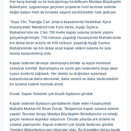
Her karış toprağı su ile buluşturmayı hedefleyen Malatya Büyükşehir
Belediyesi, uygulamaya geçirilen projelerle hem tarımsal üretime
değer katıyor hem de kırsalda yaşamı sürdürülebilir hale getiriyor.
‘Suya Yön, Toprağa Can’ projesi kapsamında Hekimhan İlçesi
Hasançelebi Mahallesi’nde 4 bin metre, Aşağı Sazlıca
Mahallesi’nde ise 2 bin 700 metre kapalı sulama sistemi yapımı
gerçekleştirilmiştir. 750 nüfusun yaşadığı Hasançelebi Mahallesinde
bin dekar tarım arazisi ile 400 nüfusun yaşadığı Aşağı Sazlıca
Mahallesinde ise bin dekar arazi kapalı sistem sulama ile sulu
tarıma kazandırılmış oldu.
Kapalı sistemin devreye alınmasıyla birlikte su kaybı minimum
seviyeye indirildi. Buharlaşma ve sızıntı gibi nedenlerle boşa akan
suyun kontrolü sağlandı. Her damla su doğrudan sulamaya
kazandırılarak daha ekonomik, daha verimli ve daha sürdürülebilir
bir sulama sistemi hizmete alındı.
Durak: Kapalı Sistemin çok büyük faydasını gördük
Kapalı sistemin faydasını gördüklerini ifade eden Hasançelebi
Mahalle Muhtarı Ali İhsan Durak, “Bölgemize kapalı sulama sistemi
yapıldı. Bundan dolayı Malatya Büyükşehir Belediyesine ve emeği
geçen herkese teşekkür ediyorum. Önceki yıllarda ark sistemi ile
sulama yapılıyordu. Kapalı sistemin çok büyük faydasını gördük.
Yeniden Mahallemize geri dönüşler oldu. Bu hizmetten dolayı başta