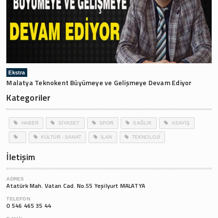
Ekstra
Malatya Teknokent Büyümeye ve Gelişmeye Devam Ediyor
Kategoriler
HABER
SİYASET
SPOR
SAĞLIK
ASAYİŞ
KÜLTÜR - SANAT
İLAN
TEKNOLOJİ
İletişim
ADRES
Atatürk Mah. Vatan Cad. No.55 Yeşilyurt MALATYA
TELEFON
0 546 465 35 44