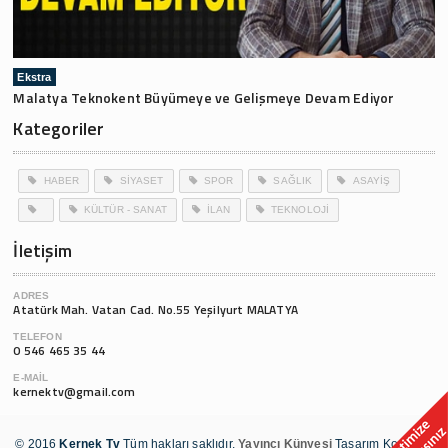
Ekstra
Malatya Teknokent Büyümeye ve Gelişmeye Devam Ediyor
Kategoriler
HABER
SİYASET
SPOR
SAĞLIK
ASAYİŞ
KÜLTÜR - SANAT
İLAN
TEKNOLOJİ
İletişim
ADRES
Atatürk Mah. Vatan Cad. No.55 Yeşilyurt MALATYA
TELEFON
0 546 465 35 44
E-MAIL
kernektv@gmail.com
© 2016
Kernek Tv
Tüm hakları saklıdır.
Yayıncı Künyesi
Tasarım Kodlama