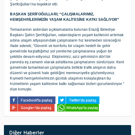
Şerifoğulları’na teşekkür etti.
BAŞKAN ŞERİFOĞULLARI; “ÇALIŞMALARIMIZ,
HEMŞEHRİLERİMİZİN YAŞAM KALİTESİNE KATKI SAĞLIYOR”
Temaslarının ardından açıklamalarda bulunan Elazığ Belediye
Başkanı Şahin Şerifoğulları, vatandaşların yaşam kalitesini artırmak
adına ulaşım altyapısındaki çalışmaların hız kesmeden süreceğini
ifade ederek; “Güvenli ve konforlu bir ulaşım hedefi ile şehir
genelinde başlattığımız yol yenileme çalışmalarına yoğun bir
şekilde devam ediyoruz. Ekiplerimiz, aziz şehrimizin dört bir
yanında eş zamanlı olarak asfaltlama çalışmalarını sürdürüyor. Kent
genelinde tamamlanan çalışmalarla birlikte trafik akışının daha
düzenli ve güvenli hale geldiğini memnuniyetle gözlemliyoruz.
Kıymetli hemşehrilerimizin günlük ulaşımını kolaylaştıran bu
hizmetlerin yaşam kalitesine katkı sağlaması bizleri gururlandırıyor.”
diye konuştu.
Diğer Haberler