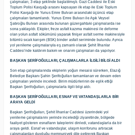
çalışmaları, 3 etap şeklinde başlatılmıştı. Gazi Caddesi ile Eski
Toplum Polisi Kavşağı arasını kapsayan ilk etap ile Eski Toplum
Polisi Kavşağı ile Yunus Emre Bulvarı arasındaki üçüncü etap
çalışmaları tamamlandı. Yunus Emre Bulvarı ile Aşık Veysel
Şatıroğlu Bulvarı arasında bulunan güzergahtaki çalışmalarda ise
sona yaklaşıldı. Ekipler, freze asfalt kazıma makinesi ile deforme
olan yolun asfalt sökümünü yaparak finişer asfalt serme makinesiyle
bitümlü sıcak karışım (BSK) binder asfalt seriminde bulundu. Ayrıca
yol yenileme çalışmalarıyla eş zamanlı olarak Şehit İlhanlar
Caddesi’nde kaldırım bakım ve onarım çalışmaları da yapılıyor.
BAŞKAN ŞERİFOĞULLARI, ÇALIŞMALARLA İLGİLİ BİLGİ ALDI
Son etap çalışmalarında ekiplerin yoğun mesaisi sürerken, Elazığ
Belediye Başkanı Şahin Şerifoğulları tamamlanan ve devam eden
çalışmaları yerinde inceledi. Birim müdürlerinin de eşlik ettiği
Başkan Şerifoğulları, çalışmalarla ilgili bilgi aldı.
BAŞKAN ŞERİFOĞULLARI, ESNAF VE VATANDAŞLARLA BİR
ARAYA GELDİ
Başkan Şerifoğulları, Şehit İlhanlar Caddesi üzerindeki yol
yenileme çalışmalarını yerinde incelediği ziyaretinde, bölgede
faaliyet gösteren esnafların taleplerini dinledi, vatandaşlarla da bir
araya geldi. Esnaf ve vatandaşlar, ulaşım konforunu artıracak
çalışmalardan duyduğu memnuniyeti dile getirerek Başkan