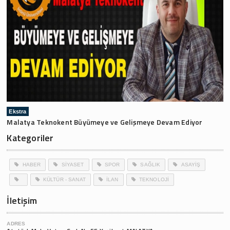
Ekstra
Malatya Teknokent Büyümeye ve Gelişmeye Devam Ediyor
Kategoriler
HABER
SİYASET
SPOR
SAĞLIK
ASAYİŞ
KÜLTÜR - SANAT
İLAN
TEKNOLOJİ
İletişim
ADRES