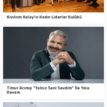
Kıvılcım Kalay'ın Kadın Liderler Kulübü
Timur Acımış “Yalnız Seni Sevdim” İle Yola
Devam