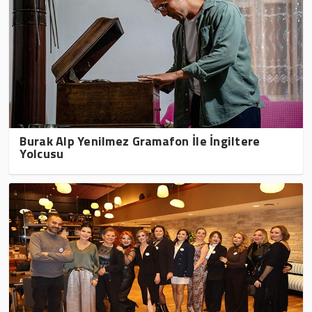
Burak Alp Yenilmez Gramafon İle İngiltere
Yolcusu