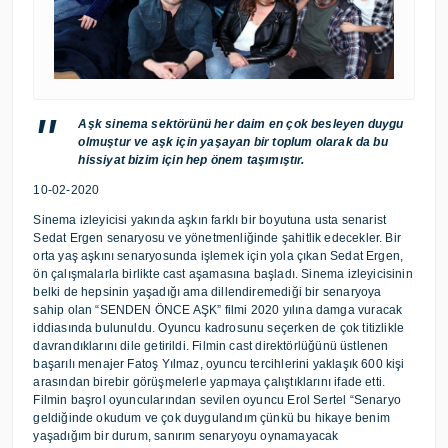
Aşk sinema sektörünü her daim en çok besleyen duygu
olmuştur ve aşk için yaşayan bir toplum olarak da bu
hissiyat bizim için hep önem taşımıştır.
10-02-2020
Sinema izleyicisi yakında aşkın farklı bir boyutuna usta senarist
Sedat Ergen senaryosu ve yönetmenliğinde şahitlik edecekler. Bir
orta yaş aşkını senaryosunda işlemek için yola çıkan Sedat Ergen,
ön çalışmalarla birlikte cast aşamasına başladı. Sinema izleyicisinin
belki de hepsinin yaşadığı ama dillendiremediği bir senaryoya
sahip olan “SENDEN ÖNCE AŞK” filmi 2020 yılına damga vuracak
iddiasında bulunuldu. Oyuncu kadrosunu seçerken de çok titizlikle
davrandıklarını dile getirildi. Filmin cast direktörlüğünü üstlenen
başarılı menajer Fatoş Yılmaz, oyuncu tercihlerini yaklaşık 600 kişi
arasından birebir görüşmelerle yapmaya çalıştıklarını ifade etti.
Filmin başrol oyuncularından sevilen oyuncu Erol Sertel “Senaryo
geldiğinde okudum ve çok duygulandım çünkü bu hikaye benim
yaşadığım bir durum, sanırım senaryoyu oynamayacak