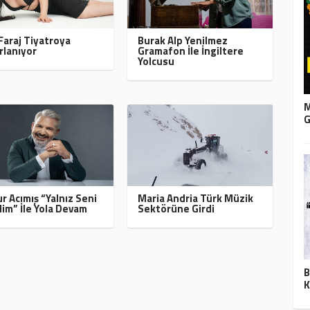
Faraj Tiyatroya
Burak Alp Yenilmez
rlanıyor
Gramafon İle İngiltere
Yolcusu
M
G
r Acımış “Yalnız Seni
Maria Andria Türk Müzik
im” İle Yola Devam
Sektörüne Girdi
B
K