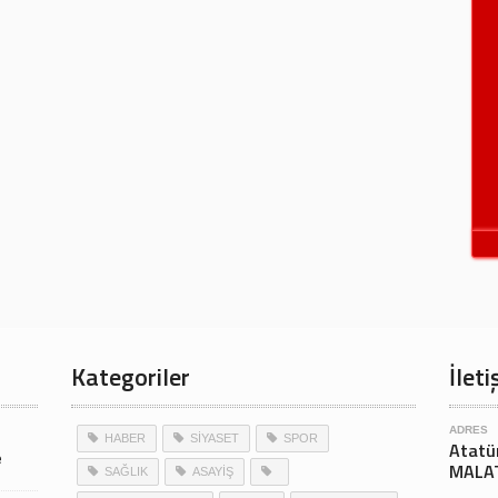
Kategoriler
İleti
ADRES
HABER
SİYASET
SPOR
Atatü
e
MALA
SAĞLIK
ASAYİŞ