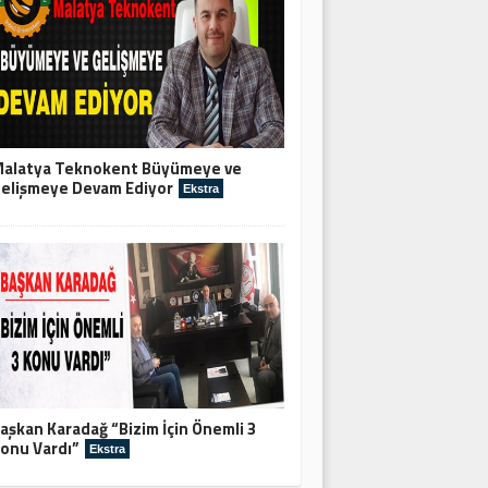
alatya Teknokent Büyümeye ve
elişmeye Devam Ediyor
Ekstra
aşkan Karadağ “Bizim İçin Önemli 3
onu Vardı”
Ekstra