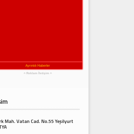
Ayrıntılı Haberler
Reklam İletişim
şim
rk Mah. Vatan Cad. No.55 Yeşilyurt
TYA