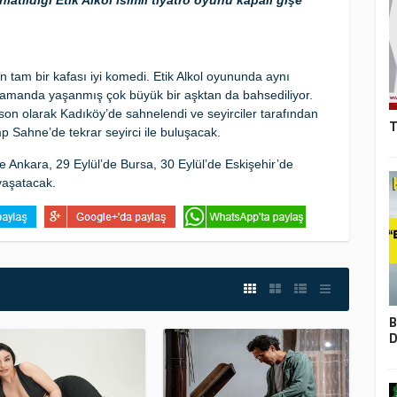
latıldığı Etik Alkol isimli tiyatro oyunu kapalı gişe
 tam bir kafası iyi komedi. Etik Alkol oyununda aynı
manda yaşanmış çok büyük bir aşktan da bahsediliyor.
on olarak Kadıköy’de sahnelendi ve seyirciler tarafından
T
p Sahne’de tekrar seyirci ile buluşacak.
de Ankara, 29 Eylül’de Bursa, 30 Eylül’de Eskişehir’de
yaşatacak.
B
D