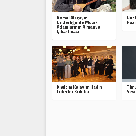
Kemal Alaçayır
Nur 
Önderliğinde Müzik
Hazı
Adamlarının Almanya
Çıkartması
Kıvılcım Kalay'ın Kadın
Timu
Liderler Kulübü
Sevd