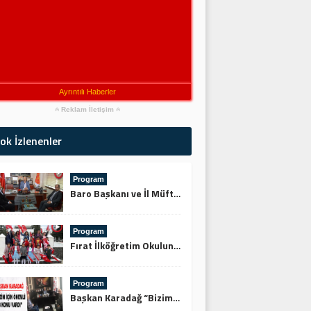
Ayrıntılı Haberler
Reklam İletişim
ok İzlenenler
Program
Baro Başkanı ve İl Müftüsünden Keskin’e Ziyaret
Program
Fırat İlköğretim Okulundan Şehitliğe Ziyaret
Program
Başkan Karadağ “Bizim İçin Önemli 3 Konu Vardı”