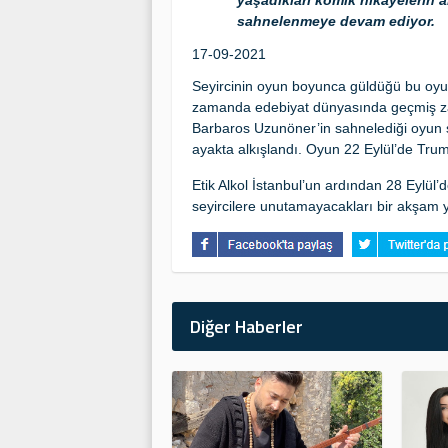
yaşadıkları komik hikayelerin an
sahnelenmeye devam ediyor.
17-09-2021
Seyircinin oyun boyunca güldüğü bu oyun
zamanda edebiyat dünyasında geçmiş za
Barbaros Uzunöner’in sahnelediği oyun s
ayakta alkışlandı. Oyun 22 Eylül’de Trum
Etik Alkol İstanbul’un ardından 28 Eylül’
seyircilere unutamayacakları bir akşam 
Diğer Haberler