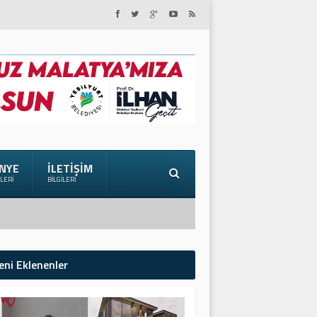
NYE
İLETIŞIM
ILERI
BILGILERI
eni Eklenenler