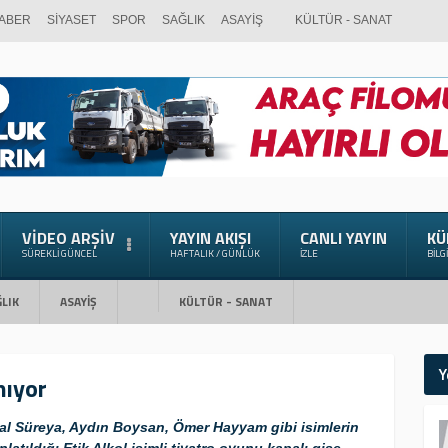
ABER
SİYASET
SPOR
SAĞLIK
ASAYİŞ
KÜLTÜR - SANAT
VIDEO ARŞIV
YAYIN AKIŞI
CANLI YAYIN
KÜ
SÜREKLI GÜNCEL
HAFTALIK / GÜNLÜK
İZLE
BILG
LIK
ASAYİŞ
KÜLTÜR - SANAT
Y
nıyor
al Süreya, Aydın Boysan, Ömer Hayyam gibi isimlerin