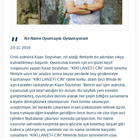
No Name Oyuncuyla Oynamıyorum
20-11-2019
Ünlü astrolok Kaan Soyluhan, rol aldığı filmlerle de adından sıkça
bahsettirmeyi başardı. Oyunculuk benim için en güzel keyif
vurgusunu yapan Kaan Soyluhan, “KİKİ LANET-İ CİN” isimli sinema
filmiyle uzun bir aradan sonra beyaz perdede boy göstermeye
hazırlanıyor. “KİKİ LANET-İ CİN” isimli korku, dram tarzı filmde iki
ayrı karakter canlandıran Kaan Soyluhan “Benim asıl işim astroloji,
oyunculuk çok keyif aldığım bir durum. Bu keyfide yeni kendini
geliştirmemiş, oyunculuk dersini alarak her şeyin bittiğini sananlarla
eziyete dönüştürmek istemiyorum. Yeni isimler okumuyor,
araştırmıyor, bir karakter çıkarırken insan psikolojisini bilmek lazım,
bana oynayacağım karakter geldiğine önce burcu ne olur diye asıl
işimden faydalanıp çıkarıyor sonrada çalışıyorum. No name
oyucular sahnede karşımda gece gözüne ışık tutulmuş tavşan gibi
bakınca çıldırıyorum, yeminim var no name isimlerle karşılıklı
oynamam. “KİKİ LANET-İ CİN” filminde bütün sahnelerim usta