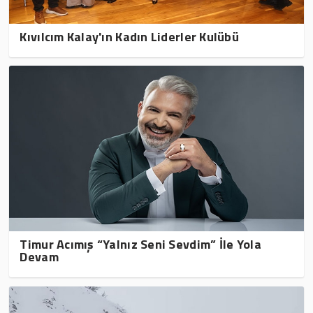
Kıvılcım Kalay'ın Kadın Liderler Kulübü
Timur Acımış “Yalnız Seni Sevdim” İle Yola
Devam