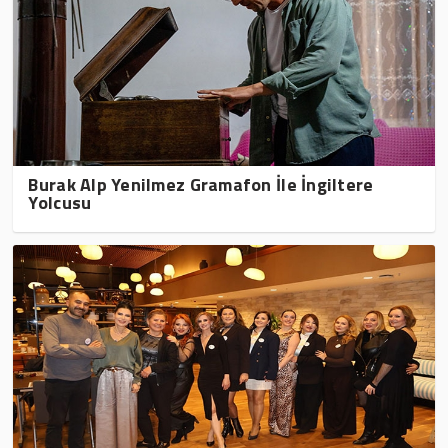
Burak Alp Yenilmez Gramafon İle İngiltere
Yolcusu