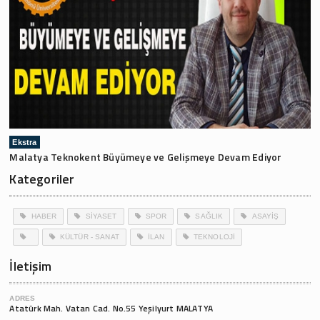
Ekstra
Malatya Teknokent Büyümeye ve Gelişmeye Devam Ediyor
Kategoriler
HABER
SİYASET
SPOR
SAĞLIK
ASAYİŞ
KÜLTÜR - SANAT
İLAN
TEKNOLOJİ
İletişim
ADRES
Atatürk Mah. Vatan Cad. No.55 Yeşilyurt MALATYA