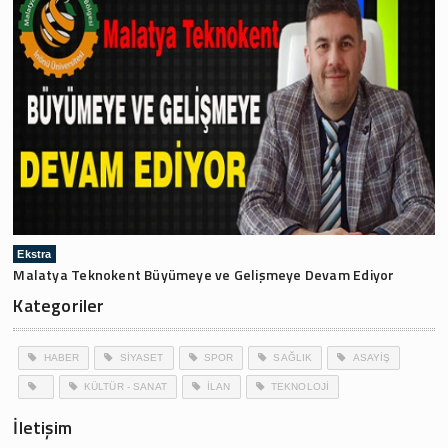
Ekstra
Malatya Teknokent Büyümeye ve Gelişmeye Devam Ediyor
Kategoriler
HABER
SİYASET
SPOR
SAĞLIK
ASAYİŞ
KÜLTÜR - SANAT
İLAN
TEKNOLOJİ
İletişim