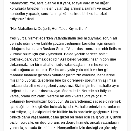
planlıyoruz. Yol, asfalt, alt ve üst yapı, sosyal yardım ve diğer
konularda taleplerini ileten vatandaşlarımızla samimi ve güzel
sohbetler yaparak, sorunların çözülmesinde birlikte hareket
ediyoruz.” dedi.
“Her Mahallemiz Değerli, Her Talep Kıymetlidir”
Yeşilyurt’a hizmet ederken vatandaşların sesini duymak, sorunları
yerinde görmek ve birlikte çözüm üretmenin kendileri için önemli
olduğunu hatırlatan Başkan Geçit, “Vatandaşlarımızla birebir iletişim
kurmak bizim için çok kıymetlidir. Belediyecilik sadece asfalt
dökmek, park yapmak değildir. Asıl belediyecilik, insanın gönlüne
dokunmak, her bir mahallemizde vatandaşlarımızın huzur ve
mutluluğunu artırmaktır. Biz bu anlayışla yola çıktık ve her gün
mahalle mahalle gezerek vatandaşlarımızın evlerine, hanelerine
misafir oluyoruz, taleplerini bire bir öğrenerek sorunların aşılması
noktasında elimizden geleni yapıyoruz. Bizim için her mahalle aynı
değerde, her vatandaşımız aynı önemdedir. Nerede bir ihtiyaç
varsa, orada biz varız. Nerede bir eksik varsa, oraya çözüm
götürmek boynumuzun borcudur. Bu ziyaretlerimiz sadece dinlemek
için değil, birlikte çözüm bulmak içindir. Mahallelerimizin sorunlarını
not ediyor, ilgili ekiplerimizle birlikte hızla harekete geçiyoruz. Hep
birlikte daha yaşanabilir, daha güzel bir şehir için çalışıyoruz. Çünkü
biz biliyoruz ki, en doğru planı, en doğru hizmeti, ancak vatandaşın
yanında, sahada üretebiliriz. Hemşerilerimizin desteği ve güveniyle,