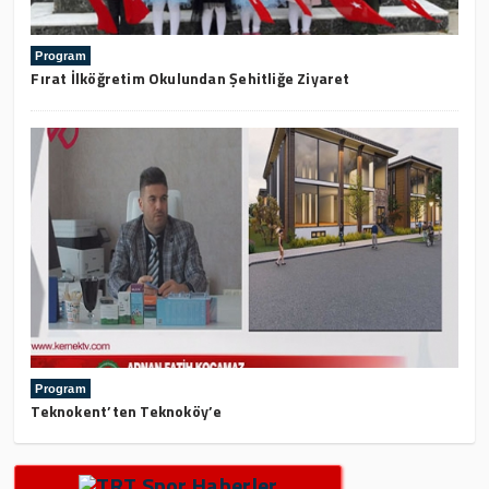
Program
Fırat İlköğretim Okulundan Şehitliğe Ziyaret
Program
Teknokent’ten Teknoköy’e