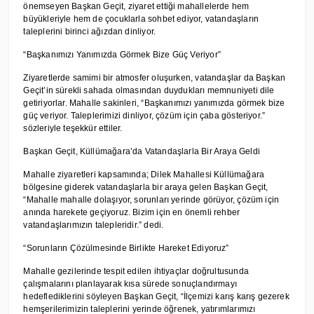
önemseyen Başkan Geçit, ziyaret ettiği mahallelerde hem
büyükleriyle hem de çocuklarla sohbet ediyor, vatandaşların
taleplerini birinci ağızdan dinliyor.
“Başkanımızı Yanımızda Görmek Bize Güç Veriyor”
Ziyaretlerde samimi bir atmosfer oluşurken, vatandaşlar da Başkan
Geçit’in sürekli sahada olmasından duydukları memnuniyeti dile
getiriyorlar. Mahalle sakinleri, “Başkanımızı yanımızda görmek bize
güç veriyor. Taleplerimizi dinliyor, çözüm için çaba gösteriyor.”
sözleriyle teşekkür ettiler.
Başkan Geçit, Küllümağara’da Vatandaşlarla Bir Araya Geldi
Mahalle ziyaretleri kapsamında; Dilek Mahallesi Küllümağara
bölgesine giderek vatandaşlarla bir araya gelen Başkan Geçit,
“Mahalle mahalle dolaşıyor, sorunları yerinde görüyor, çözüm için
anında harekete geçiyoruz. Bizim için en önemli rehber
vatandaşlarımızın talepleridir.” dedi.
“Sorunların Çözülmesinde Birlikte Hareket Ediyoruz”
Mahalle gezilerinde tespit edilen ihtiyaçlar doğrultusunda
çalışmalarını planlayarak kısa sürede sonuçlandırmayı
hedeflediklerini söyleyen Başkan Geçit, “İlçemizi karış karış gezerek
hemşerilerimizin taleplerini yerinde öğrenek, yatırımlarımızı