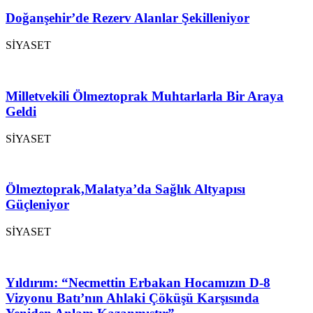
Doğanşehir’de Rezerv Alanlar Şekilleniyor
SİYASET
Milletvekili Ölmeztoprak Muhtarlarla Bir Araya
Geldi
SİYASET
Ölmeztoprak,Malatya’da Sağlık Altyapısı
Güçleniyor
SİYASET
Yıldırım: “Necmettin Erbakan Hocamızın D-8
Vizyonu Batı’nın Ahlaki Çöküşü Karşısında