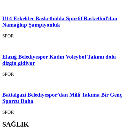
U14 Erkekler Basketbolda Sportif Basketbol'dan
Namağlup Şampiyonluk
SPOR
Elazığ Belediyespor Kadın Voleybol Takımı dolu
dizgin gidiyor
SPOR
Battalgazi Belediyespor’dan Millî Takıma Bir Genç
Sporcu Daha
SPOR
SAĞLIK