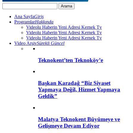
Ana Sayfa
Giriş
Programlar
Hakkında
Videolu Haberin Yeni Adresi Kernek Tv
Videolu Haberin Yeni Adresi Kernek Tv
Videolu Haberin Yeni Adresi Kernek Tv
Video Arşiv
Sürekli Güncel
Teknokent’ten Teknoköy’e
Başkan Karadağ “Biz Siyaset
Yapmaya Değil, Hizmet Yapmaya
Geldik”
Malatya Teknokent Büyümeye ve
Gelişmeye Devam Ediyor