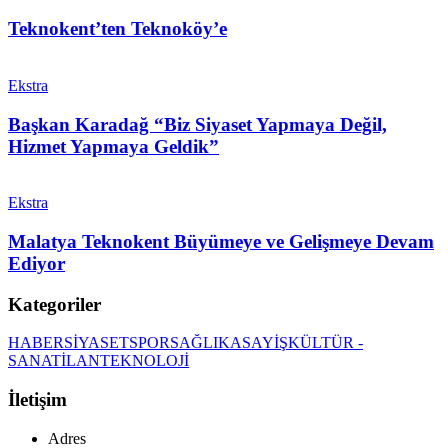
Teknokent’ten Teknoköy’e
Ekstra
Başkan Karadağ “Biz Siyaset Yapmaya Değil,
Hizmet Yapmaya Geldik”
Ekstra
Malatya Teknokent Büyümeye ve Gelişmeye Devam
Ediyor
Kategoriler
HABER
SİYASET
SPOR
SAĞLIK
ASAYİŞ
KÜLTÜR -
SANAT
İLAN
TEKNOLOJİ
İletişim
Adres