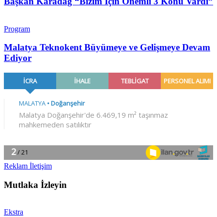
Başkan Karadağ “Bizim İçin Önemli 3 Konu Vardı”
Program
Malatya Teknokent Büyümeye ve Gelişmeye Devam
Ediyor
Reklam İletişim
Mutlaka İzleyin
Ekstra