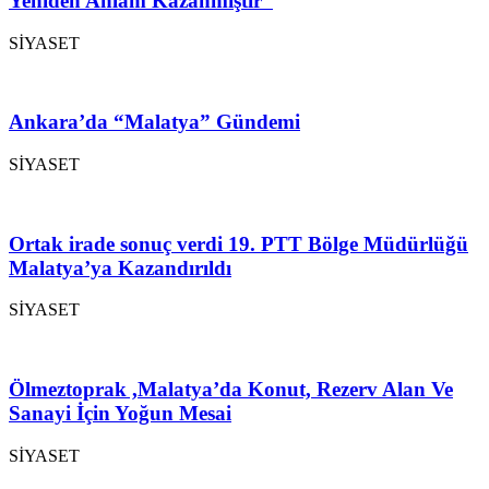
Yeniden Anlam Kazanmıştır”
SİYASET
Ankara’da “Malatya” Gündemi
SİYASET
Ortak irade sonuç verdi 19. PTT Bölge Müdürlüğü
Malatya’ya Kazandırıldı
SİYASET
Ölmeztoprak ,Malatya’da Konut, Rezerv Alan Ve
Sanayi İçin Yoğun Mesai
SİYASET