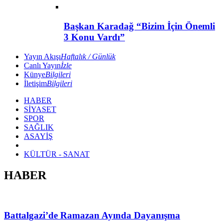
Başkan Karadağ “Bizim İçin Önemli
3 Konu Vardı”
Yayın Akışı
Haftalık / Günlük
Canlı Yayın
İzle
Künye
Bilgileri
İletişim
Bilgileri
HABER
SİYASET
SPOR
SAĞLIK
ASAYİŞ
KÜLTÜR - SANAT
HABER
Battalgazi’de Ramazan Ayında Dayanışma