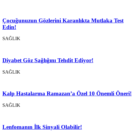
Çocuğunuzun Gözlerini Karanlıkta Mutlaka Test
Edin!
SAĞLIK
Diyabet Göz Sağlığını Tehdit Ediyor!
SAĞLIK
Kalp Hastalarına Ramazan’a Özel 10 Önemli Öneri!
SAĞLIK
Lenfomanın İlk Sinyali Olabilir!