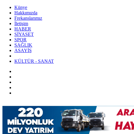
Künye
Hakkımızda
Frekanslarımız
İletişim
HABER
SİYASET
SPOR
SAĞLIK
ASAYİŞ
KÜLTÜR - SANAT