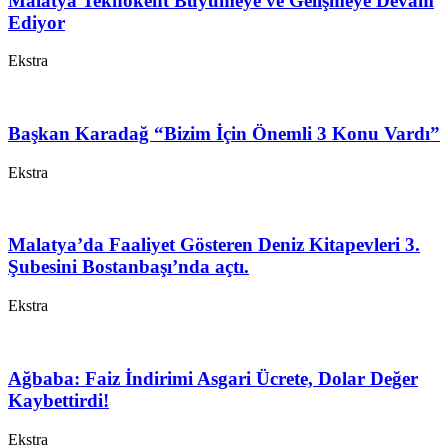
Malatya Teknokent Büyümeye ve Gelişmeye Devam
Ediyor
Ekstra
Başkan Karadağ “Bizim İçin Önemli 3 Konu Vardı”
Ekstra
Malatya’da Faaliyet Gösteren Deniz Kitapevleri 3.
Şubesini Bostanbaşı’nda açtı.
Ekstra
Ağbaba: Faiz İndirimi Asgari Ücrete, Dolar Değer
Kaybettirdi!
Ekstra