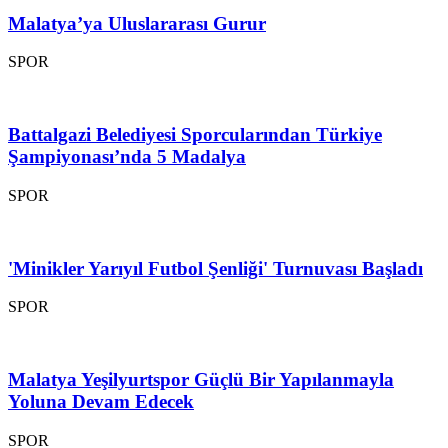
Malatya’ya Uluslararası Gurur
SPOR
Battalgazi Belediyesi Sporcularından Türkiye
Şampiyonası’nda 5 Madalya
SPOR
'Minikler Yarıyıl Futbol Şenliği' Turnuvası Başladı
SPOR
Malatya Yeşilyurtspor Güçlü Bir Yapılanmayla
Yoluna Devam Edecek
SPOR