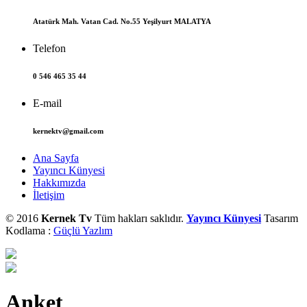
Atatürk Mah. Vatan Cad. No.55 Yeşilyurt MALATYA
Telefon
0 546 465 35 44
E-mail
kernektv@gmail.com
Ana Sayfa
Yayıncı Künyesi
Hakkımızda
İletişim
© 2016
Kernek Tv
Tüm hakları saklıdır.
Yayıncı Künyesi
Tasarım
Kodlama :
Güçlü Yazlım
Anket