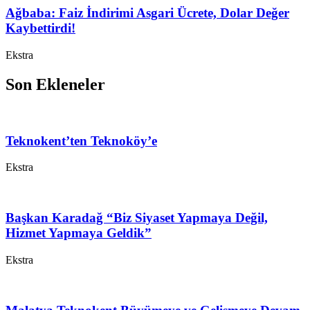
Ağbaba: Faiz İndirimi Asgari Ücrete, Dolar Değer
Kaybettirdi!
Ekstra
Son Ekleneler
Teknokent’ten Teknoköy’e
Ekstra
Başkan Karadağ “Biz Siyaset Yapmaya Değil,
Hizmet Yapmaya Geldik”
Ekstra