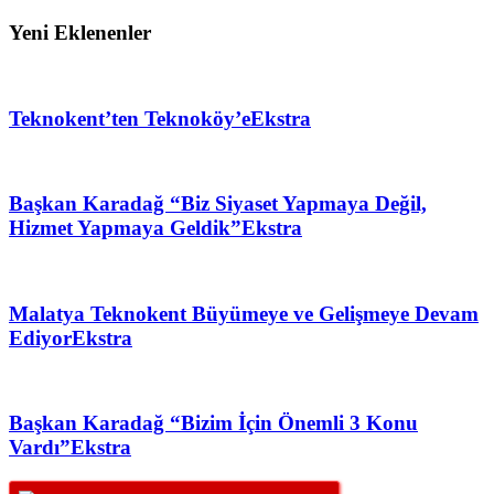
Yeni Eklenenler
Teknokent’ten Teknoköy’e
Ekstra
Başkan Karadağ “Biz Siyaset Yapmaya Değil,
Hizmet Yapmaya Geldik”
Ekstra
Malatya Teknokent Büyümeye ve Gelişmeye Devam
Ediyor
Ekstra
Başkan Karadağ “Bizim İçin Önemli 3 Konu
Vardı”
Ekstra