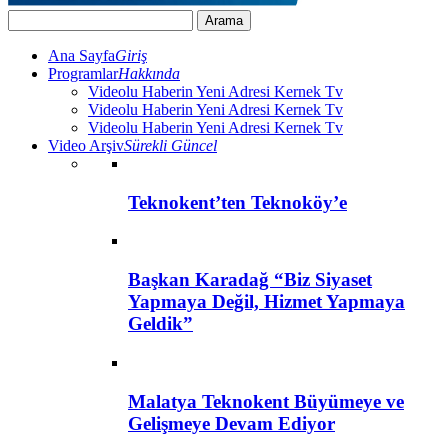
Ana Sayfa
Giriş
Programlar
Hakkında
Videolu Haberin Yeni Adresi Kernek Tv
Videolu Haberin Yeni Adresi Kernek Tv
Videolu Haberin Yeni Adresi Kernek Tv
Video Arşiv
Sürekli Güncel
Teknokent’ten Teknoköy’e
Başkan Karadağ “Biz Siyaset
Yapmaya Değil, Hizmet Yapmaya
Geldik”
Malatya Teknokent Büyümeye ve
Gelişmeye Devam Ediyor