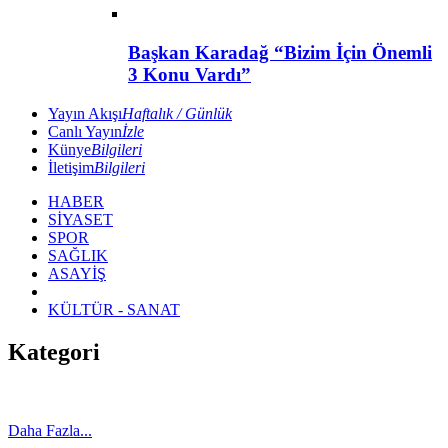
Başkan Karadağ “Bizim İçin Önemli
3 Konu Vardı”
Yayın Akışı
Haftalık / Günlük
Canlı Yayın
İzle
Künye
Bilgileri
İletişim
Bilgileri
HABER
SİYASET
SPOR
SAĞLIK
ASAYİŞ
KÜLTÜR - SANAT
Kategori
Daha Fazla...