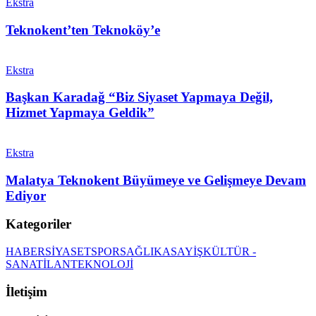
Ekstra
Teknokent’ten Teknoköy’e
Ekstra
Başkan Karadağ “Biz Siyaset Yapmaya Değil,
Hizmet Yapmaya Geldik”
Ekstra
Malatya Teknokent Büyümeye ve Gelişmeye Devam
Ediyor
Kategoriler
HABER
SİYASET
SPOR
SAĞLIK
ASAYİŞ
KÜLTÜR -
SANAT
İLAN
TEKNOLOJİ
İletişim