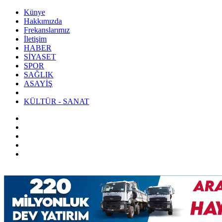
Künye
Hakkımızda
Frekanslarımız
İletişim
HABER
SİYASET
SPOR
SAĞLIK
ASAYİŞ
KÜLTÜR - SANAT