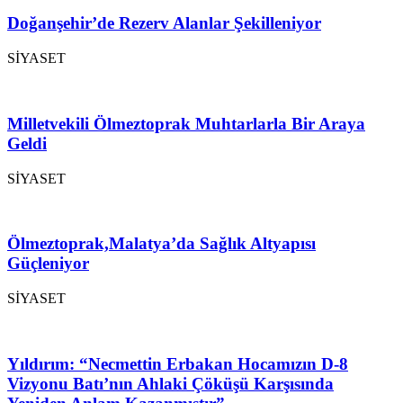
Doğanşehir’de Rezerv Alanlar Şekilleniyor
SİYASET
Milletvekili Ölmeztoprak Muhtarlarla Bir Araya
Geldi
SİYASET
Ölmeztoprak,Malatya’da Sağlık Altyapısı
Güçleniyor
SİYASET
Yıldırım: “Necmettin Erbakan Hocamızın D-8
Vizyonu Batı’nın Ahlaki Çöküşü Karşısında