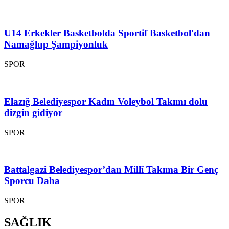
U14 Erkekler Basketbolda Sportif Basketbol'dan
Namağlup Şampiyonluk
SPOR
Elazığ Belediyespor Kadın Voleybol Takımı dolu
dizgin gidiyor
SPOR
Battalgazi Belediyespor’dan Millî Takıma Bir Genç
Sporcu Daha
SPOR
SAĞLIK