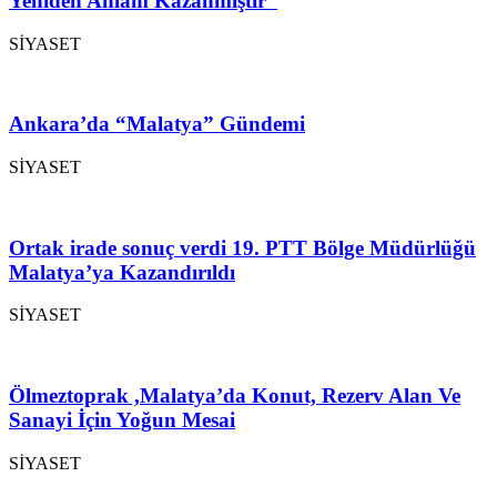
Yeniden Anlam Kazanmıştır”
SİYASET
Ankara’da “Malatya” Gündemi
SİYASET
Ortak irade sonuç verdi 19. PTT Bölge Müdürlüğü
Malatya’ya Kazandırıldı
SİYASET
Ölmeztoprak ,Malatya’da Konut, Rezerv Alan Ve
Sanayi İçin Yoğun Mesai
SİYASET