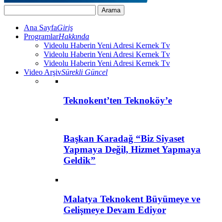
Ana Sayfa
Giriş
Programlar
Hakkında
Videolu Haberin Yeni Adresi Kernek Tv
Videolu Haberin Yeni Adresi Kernek Tv
Videolu Haberin Yeni Adresi Kernek Tv
Video Arşiv
Sürekli Güncel
Teknokent’ten Teknoköy’e
Başkan Karadağ “Biz Siyaset
Yapmaya Değil, Hizmet Yapmaya
Geldik”
Malatya Teknokent Büyümeye ve
Gelişmeye Devam Ediyor