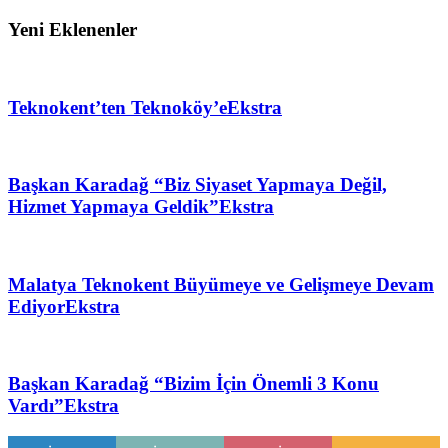
Yeni Eklenenler
Teknokent’ten Teknoköy’e
Ekstra
Başkan Karadağ “Biz Siyaset Yapmaya Değil,
Hizmet Yapmaya Geldik”
Ekstra
Malatya Teknokent Büyümeye ve Gelişmeye Devam
Ediyor
Ekstra
Başkan Karadağ “Bizim İçin Önemli 3 Konu
Vardı”
Ekstra