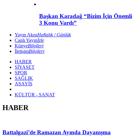
Başkan Karadağ “Bizim İçin Önemli
3 Konu Vardı”
Yayın Akışı
Haftalık / Günlük
Canlı Yayın
İzle
Künye
Bilgileri
İletişim
Bilgileri
HABER
SİYASET
SPOR
SAĞLIK
ASAYİŞ
KÜLTÜR - SANAT
HABER
Battalgazi’de Ramazan Ayında Dayanışma