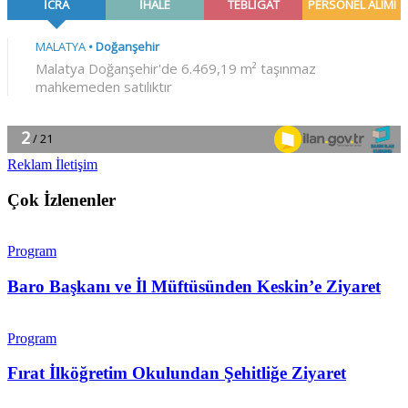
Reklam İletişim
Çok İzlenenler
Program
Baro Başkanı ve İl Müftüsünden Keskin’e Ziyaret
Program
Fırat İlköğretim Okulundan Şehitliğe Ziyaret