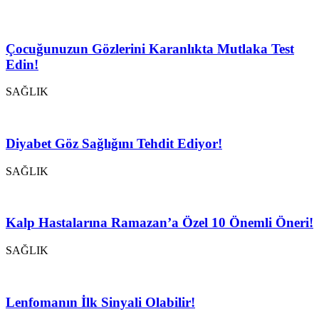
Çocuğunuzun Gözlerini Karanlıkta Mutlaka Test
Edin!
SAĞLIK
Diyabet Göz Sağlığını Tehdit Ediyor!
SAĞLIK
Kalp Hastalarına Ramazan’a Özel 10 Önemli Öneri!
SAĞLIK
Lenfomanın İlk Sinyali Olabilir!