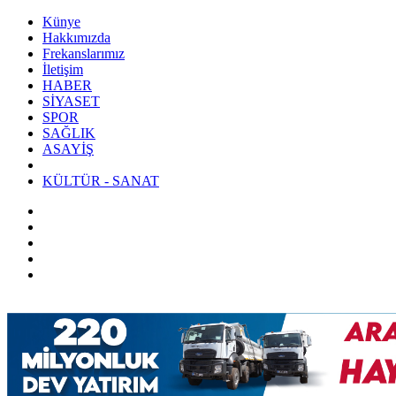
Künye
Hakkımızda
Frekanslarımız
İletişim
HABER
SİYASET
SPOR
SAĞLIK
ASAYİŞ
KÜLTÜR - SANAT