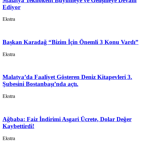
Malatya Teknokent Büyümeye ve Gelişmeye Devam
Ediyor
Ekstra
Başkan Karadağ “Bizim İçin Önemli 3 Konu Vardı”
Ekstra
Malatya’da Faaliyet Gösteren Deniz Kitapevleri 3.
Şubesini Bostanbaşı’nda açtı.
Ekstra
Ağbaba: Faiz İndirimi Asgari Ücrete, Dolar Değer
Kaybettirdi!
Ekstra