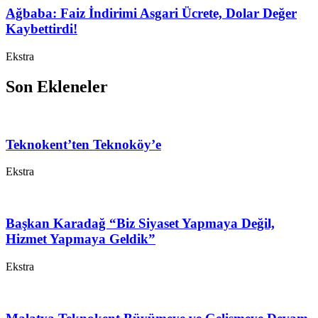
Ağbaba: Faiz İndirimi Asgari Ücrete, Dolar Değer
Kaybettirdi!
Ekstra
Son Ekleneler
Teknokent’ten Teknoköy’e
Ekstra
Başkan Karadağ “Biz Siyaset Yapmaya Değil,
Hizmet Yapmaya Geldik”
Ekstra