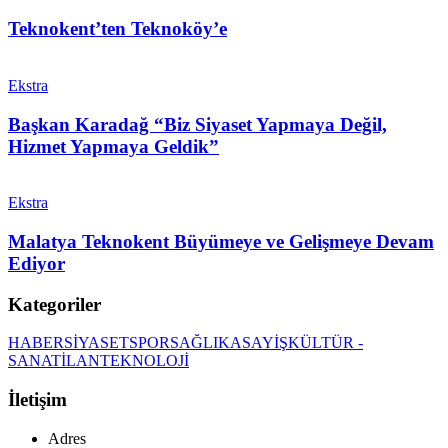
Teknokent’ten Teknoköy’e
Ekstra
Başkan Karadağ “Biz Siyaset Yapmaya Değil,
Hizmet Yapmaya Geldik”
Ekstra
Malatya Teknokent Büyümeye ve Gelişmeye Devam
Ediyor
Kategoriler
HABER
SİYASET
SPOR
SAĞLIK
ASAYİŞ
KÜLTÜR -
SANAT
İLAN
TEKNOLOJİ
İletişim
Adres