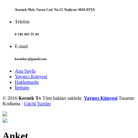
Atatürk Mah. Vatan Cad. No.55 Yeşilyurt MALATYA
Telefon
0 546 465 35 44
E-mail
kernektv@gmail.com
Ana Sayfa
Yayıncı Künyesi
Hakkımızda
İletişim
© 2016
Kernek Tv
Tüm hakları saklıdır.
Yayıncı Künyesi
Tasarım
Kodlama :
Güçlü Yazlım
Anket