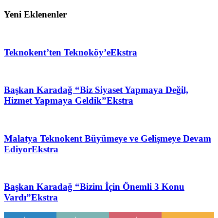
Yeni Eklenenler
Teknokent’ten Teknoköy’e
Ekstra
Başkan Karadağ “Biz Siyaset Yapmaya Değil,
Hizmet Yapmaya Geldik”
Ekstra
Malatya Teknokent Büyümeye ve Gelişmeye Devam
Ediyor
Ekstra
Başkan Karadağ “Bizim İçin Önemli 3 Konu
Vardı”
Ekstra