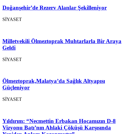
Doğanşehir’de Rezerv Alanlar Şekilleniyor
SİYASET
Milletvekili Ölmeztoprak Muhtarlarla Bir Araya
Geldi
SİYASET
Ölmeztoprak,Malatya’da Sağlık Altyapısı
Güçleniyor
SİYASET
Yıldırım: “Necmettin Erbakan Hocamızın D-8
Vizyonu Batı’nın Ahlaki Çöküşü Karşısında