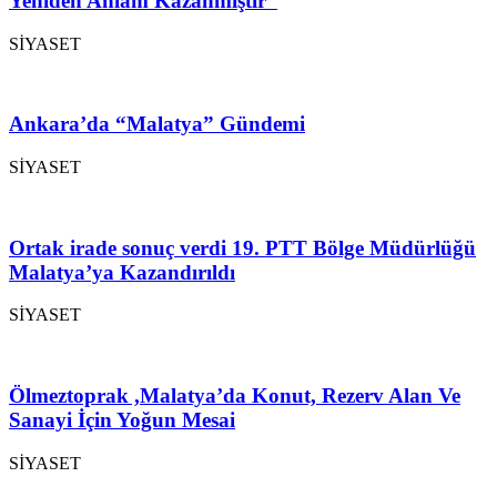
Yeniden Anlam Kazanmıştır”
SİYASET
Ankara’da “Malatya” Gündemi
SİYASET
Ortak irade sonuç verdi 19. PTT Bölge Müdürlüğü
Malatya’ya Kazandırıldı
SİYASET
Ölmeztoprak ,Malatya’da Konut, Rezerv Alan Ve
Sanayi İçin Yoğun Mesai
SİYASET