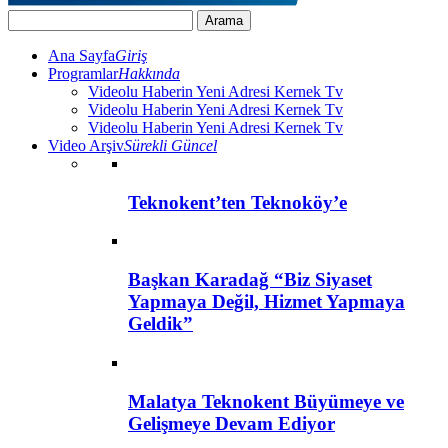
Ana Sayfa
Giriş
Programlar
Hakkında
Videolu Haberin Yeni Adresi Kernek Tv
Videolu Haberin Yeni Adresi Kernek Tv
Videolu Haberin Yeni Adresi Kernek Tv
Video Arşiv
Sürekli Güncel
Teknokent’ten Teknoköy’e
Başkan Karadağ “Biz Siyaset
Yapmaya Değil, Hizmet Yapmaya
Geldik”
Malatya Teknokent Büyümeye ve
Gelişmeye Devam Ediyor