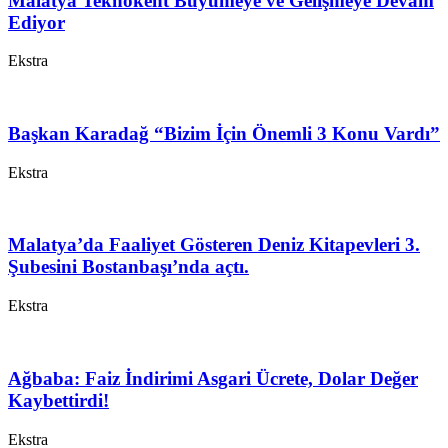
Malatya Teknokent Büyümeye ve Gelişmeye Devam
Ediyor
Ekstra
Başkan Karadağ “Bizim İçin Önemli 3 Konu Vardı”
Ekstra
Malatya’da Faaliyet Gösteren Deniz Kitapevleri 3.
Şubesini Bostanbaşı’nda açtı.
Ekstra
Ağbaba: Faiz İndirimi Asgari Ücrete, Dolar Değer
Kaybettirdi!
Ekstra