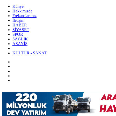
Künye
Hakkımızda
Frekanslarımız
İletişim
HABER
SİYASET
SPOR
SAĞLIK
ASAYİŞ
KÜLTÜR - SANAT