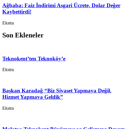
Ağbaba: Faiz İndirimi Asgari Ücrete, Dolar Değer
Kaybettirdi!
Ekstra
Son Ekleneler
Teknokent’ten Teknoköy’e
Ekstra
Başkan Karadağ “Biz Siyaset Yapmaya Değil,
Hizmet Yapmaya Geldik”
Ekstra