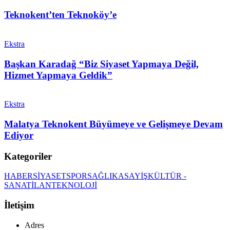
Teknokent’ten Teknoköy’e
Ekstra
Başkan Karadağ “Biz Siyaset Yapmaya Değil,
Hizmet Yapmaya Geldik”
Ekstra
Malatya Teknokent Büyümeye ve Gelişmeye Devam
Ediyor
Kategoriler
HABER
SİYASET
SPOR
SAĞLIK
ASAYİŞ
KÜLTÜR -
SANAT
İLAN
TEKNOLOJİ
İletişim
Adres