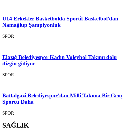
U14 Erkekler Basketbolda Sportif Basketbol'dan
Namağlup Şampiyonluk
SPOR
Elazığ Belediyespor Kadın Voleybol Takımı dolu
dizgin gidiyor
SPOR
Battalgazi Belediyespor’dan Millî Takıma Bir Genç
Sporcu Daha
SPOR
SAĞLIK