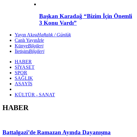
Başkan Karadağ “Bizim İçin Önemli
3 Konu Vardı”
Yayın Akışı
Haftalık / Günlük
Canlı Yayın
İzle
Künye
Bilgileri
İletişim
Bilgileri
HABER
SİYASET
SPOR
SAĞLIK
ASAYİŞ
KÜLTÜR - SANAT
HABER
Battalgazi’de Ramazan Ayında Dayanışma