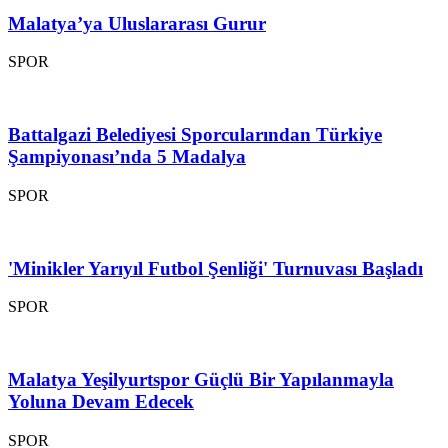
Malatya’ya Uluslararası Gurur
SPOR
Battalgazi Belediyesi Sporcularından Türkiye
Şampiyonası’nda 5 Madalya
SPOR
'Minikler Yarıyıl Futbol Şenliği' Turnuvası Başladı
SPOR
Malatya Yeşilyurtspor Güçlü Bir Yapılanmayla
Yoluna Devam Edecek
SPOR