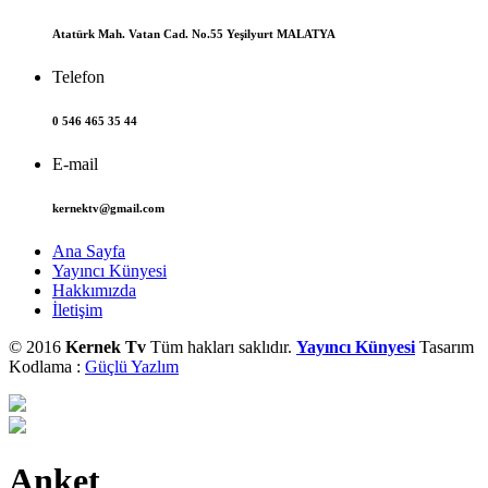
Atatürk Mah. Vatan Cad. No.55 Yeşilyurt MALATYA
Telefon
0 546 465 35 44
E-mail
kernektv@gmail.com
Ana Sayfa
Yayıncı Künyesi
Hakkımızda
İletişim
© 2016
Kernek Tv
Tüm hakları saklıdır.
Yayıncı Künyesi
Tasarım
Kodlama :
Güçlü Yazlım
Anket