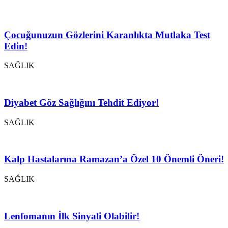
Çocuğunuzun Gözlerini Karanlıkta Mutlaka Test
Edin!
SAĞLIK
Diyabet Göz Sağlığını Tehdit Ediyor!
SAĞLIK
Kalp Hastalarına Ramazan’a Özel 10 Önemli Öneri!
SAĞLIK
Lenfomanın İlk Sinyali Olabilir!