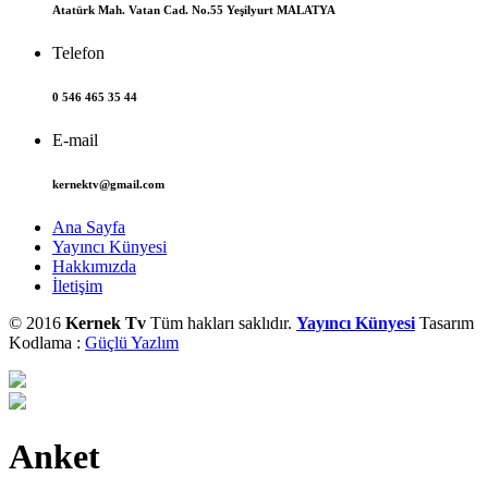
Atatürk Mah. Vatan Cad. No.55 Yeşilyurt MALATYA
Telefon
0 546 465 35 44
E-mail
kernektv@gmail.com
Ana Sayfa
Yayıncı Künyesi
Hakkımızda
İletişim
© 2016
Kernek Tv
Tüm hakları saklıdır.
Yayıncı Künyesi
Tasarım
Kodlama :
Güçlü Yazlım
Anket