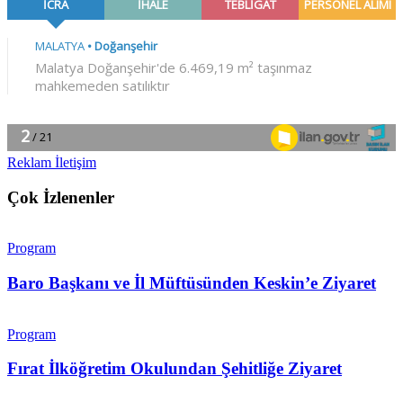
Reklam İletişim
Çok İzlenenler
Program
Baro Başkanı ve İl Müftüsünden Keskin’e Ziyaret
Program
Fırat İlköğretim Okulundan Şehitliğe Ziyaret