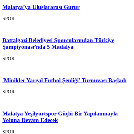
Malatya’ya Uluslararası Gurur
SPOR
Battalgazi Belediyesi Sporcularından Türkiye
Şampiyonası’nda 5 Madalya
SPOR
'Minikler Yarıyıl Futbol Şenliği' Turnuvası Başladı
SPOR
Malatya Yeşilyurtspor Güçlü Bir Yapılanmayla
Yoluna Devam Edecek
SPOR