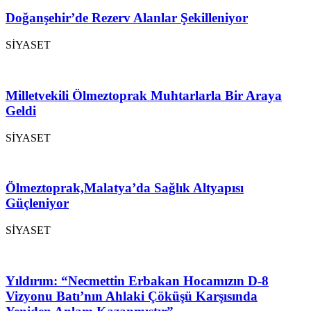
Doğanşehir’de Rezerv Alanlar Şekilleniyor
SİYASET
Milletvekili Ölmeztoprak Muhtarlarla Bir Araya
Geldi
SİYASET
Ölmeztoprak,Malatya’da Sağlık Altyapısı
Güçleniyor
SİYASET
Yıldırım: “Necmettin Erbakan Hocamızın D-8
Vizyonu Batı’nın Ahlaki Çöküşü Karşısında