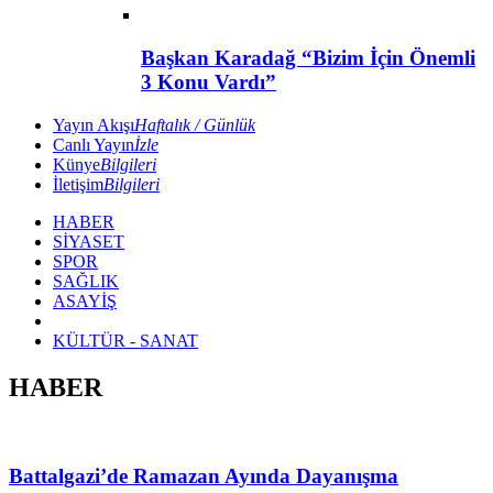
Başkan Karadağ “Bizim İçin Önemli
3 Konu Vardı”
Yayın Akışı
Haftalık / Günlük
Canlı Yayın
İzle
Künye
Bilgileri
İletişim
Bilgileri
HABER
SİYASET
SPOR
SAĞLIK
ASAYİŞ
KÜLTÜR - SANAT
HABER
Battalgazi’de Ramazan Ayında Dayanışma