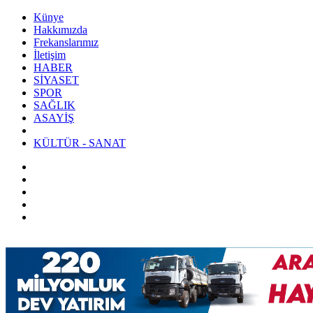
Künye
Hakkımızda
Frekanslarımız
İletişim
HABER
SİYASET
SPOR
SAĞLIK
ASAYİŞ
KÜLTÜR - SANAT