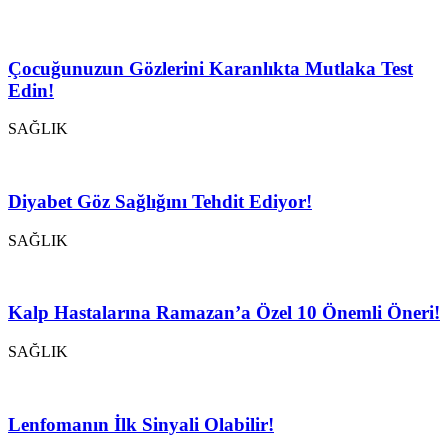
Çocuğunuzun Gözlerini Karanlıkta Mutlaka Test
Edin!
SAĞLIK
Diyabet Göz Sağlığını Tehdit Ediyor!
SAĞLIK
Kalp Hastalarına Ramazan’a Özel 10 Önemli Öneri!
SAĞLIK
Lenfomanın İlk Sinyali Olabilir!