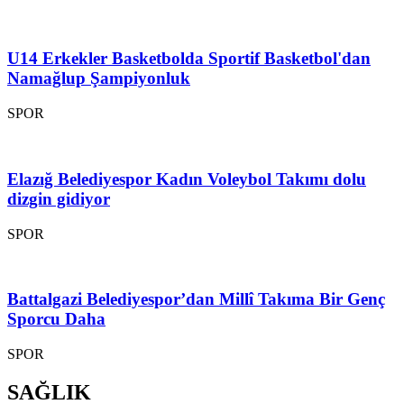
U14 Erkekler Basketbolda Sportif Basketbol'dan
Namağlup Şampiyonluk
SPOR
Elazığ Belediyespor Kadın Voleybol Takımı dolu
dizgin gidiyor
SPOR
Battalgazi Belediyespor’dan Millî Takıma Bir Genç
Sporcu Daha
SPOR
SAĞLIK