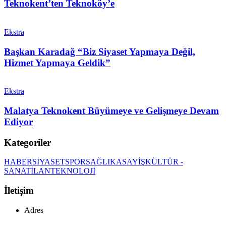
Teknokent’ten Teknoköy’e
Ekstra
Başkan Karadağ “Biz Siyaset Yapmaya Değil,
Hizmet Yapmaya Geldik”
Ekstra
Malatya Teknokent Büyümeye ve Gelişmeye Devam
Ediyor
Kategoriler
HABER
SİYASET
SPOR
SAĞLIK
ASAYİŞ
KÜLTÜR -
SANAT
İLAN
TEKNOLOJİ
İletişim
Adres