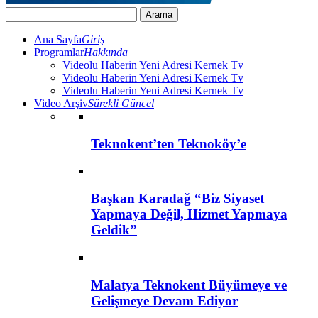
Ana Sayfa
Giriş
Programlar
Hakkında
Videolu Haberin Yeni Adresi Kernek Tv
Videolu Haberin Yeni Adresi Kernek Tv
Videolu Haberin Yeni Adresi Kernek Tv
Video Arşiv
Sürekli Güncel
Teknokent’ten Teknoköy’e
Başkan Karadağ “Biz Siyaset
Yapmaya Değil, Hizmet Yapmaya
Geldik”
Malatya Teknokent Büyümeye ve
Gelişmeye Devam Ediyor