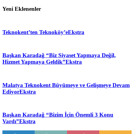
Yeni Eklenenler
Teknokent’ten Teknoköy’e
Ekstra
Başkan Karadağ “Biz Siyaset Yapmaya Değil,
Hizmet Yapmaya Geldik”
Ekstra
Malatya Teknokent Büyümeye ve Gelişmeye Devam
Ediyor
Ekstra
Başkan Karadağ “Bizim İçin Önemli 3 Konu
Vardı”
Ekstra