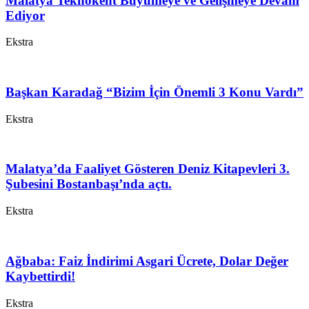
Malatya Teknokent Büyümeye ve Gelişmeye Devam
Ediyor
Ekstra
Başkan Karadağ “Bizim İçin Önemli 3 Konu Vardı”
Ekstra
Malatya’da Faaliyet Gösteren Deniz Kitapevleri 3.
Şubesini Bostanbaşı’nda açtı.
Ekstra
Ağbaba: Faiz İndirimi Asgari Ücrete, Dolar Değer
Kaybettirdi!
Ekstra