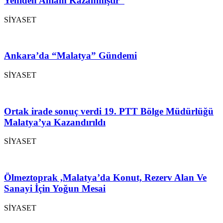
Yeniden Anlam Kazanmıştır”
SİYASET
Ankara’da “Malatya” Gündemi
SİYASET
Ortak irade sonuç verdi 19. PTT Bölge Müdürlüğü
Malatya’ya Kazandırıldı
SİYASET
Ölmeztoprak ,Malatya’da Konut, Rezerv Alan Ve
Sanayi İçin Yoğun Mesai
SİYASET