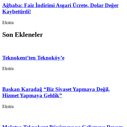
Ağbaba: Faiz İndirimi Asgari Ücrete, Dolar Değer
Kaybettirdi!
Ekstra
Son Ekleneler
Teknokent’ten Teknoköy’e
Ekstra
Başkan Karadağ “Biz Siyaset Yapmaya Değil,
Hizmet Yapmaya Geldik”
Ekstra