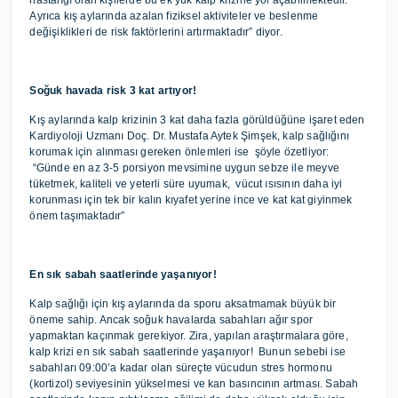
hastalığı olan kişilerde bu ek yük kalp krizine yol açabilmektedir.
Ayrıca kış aylarında azalan fiziksel aktiviteler ve beslenme
değişiklikleri de risk faktörlerini artırmaktadır” diyor.
Soğuk havada risk 3 kat artıyor!
Kış aylarında kalp krizinin 3 kat daha fazla görüldüğüne işaret eden
Kardiyoloji Uzmanı Doç. Dr. Mustafa Aytek Şimşek, kalp sağlığını
korumak için alınması gereken önlemleri ise şöyle özetliyor:
“Günde en az 3-5 porsiyon mevsimine uygun sebze ile meyve
tüketmek, kaliteli ve yeterli süre uyumak, vücut ısısının daha iyi
korunması için tek bir kalın kıyafet yerine ince ve kat kat giyinmek
önem taşımaktadır”
En sık sabah saatlerinde yaşanıyor!
Kalp sağlığı için kış aylarında da sporu aksatmamak büyük bir
öneme sahip. Ancak soğuk havalarda sabahları ağır spor
yapmaktan kaçınmak gerekiyor. Zira, yapılan araştırmalara göre,
kalp krizi en sık sabah saatlerinde yaşanıyor! Bunun sebebi ise
sabahları 09:00’a kadar olan süreçte vücudun stres hormonu
(kortizol) seviyesinin yükselmesi ve kan basıncının artması. Sabah