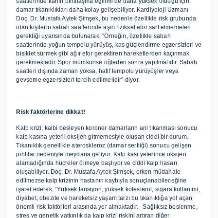
saatlerinde kanın pıhtılaşma eğilimi de daha yüksek olduğu için
damar tıkanıklıkları daha kolay gelişebiliyor. Kardiyoloji Uzmanı
Doç. Dr. Mustafa Aytek Şimşek, bu nedenle özellikle risk grubunda
olan kişilerin sabah saatlerinde aşırı fiziksel efor sarf etmemeleri
gerektiği uyarısında bulunarak, “Örneğin, özellikle sabah
saatlerinde yoğun tempolu yürüyüş, kas güçlendirme egzersizleri ve
bisiklet sürmek gibi ağır efor gerektiren hareketlerden kaçınmak
gerekmektedir. Spor mümkünse öğleden sonra yapılmalıdır. Sabah
saatleri dışında zaman yoksa, hafif tempolu yürüyüşler veya
gevşeme egzersizleri tercih edilmelidir” diyor.
Risk faktörlerine dikkat!
Kalp krizi, kalbi besleyen koroner damarların ani tıkanması sonucu
kalp kasına yeterli oksijen gitmemesiyle oluşan ciddi bir durum.
Tıkanıklık genellikle ateroskleroz (damar sertliği) sonucu gelişen
pıhtılar nedeniyle meydana geliyor. Kalp kası yeterince oksijen
alamadığında hücreler ölmeye başlıyor ve ciddi kalp hasarı
oluşabiliyor. Doç. Dr. Mustafa Aytek Şimşek, erken müdahale
edilmezse kalp krizinin hastanın kaybıyla sonuçlanabileceğine
işaret ederek, “Yüksek tansiyon, yüksek kolesterol, sigara kullanımı,
diyabet, obezite ve hareketsiz yaşam tarzı bu tıkanıklığa yol açan
önemli risk faktörleri arasında yer almaktadır. Sağlıksız beslenme,
stres ve genetik yatkınlık da kalp krizi riskini artıran diğer