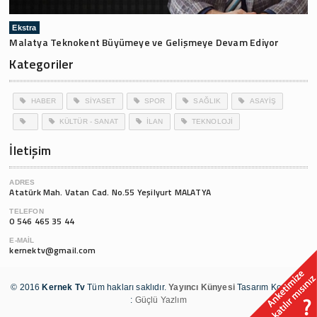
Ekstra
Malatya Teknokent Büyümeye ve Gelişmeye Devam Ediyor
Kategoriler
HABER
SİYASET
SPOR
SAĞLIK
ASAYİŞ
KÜLTÜR - SANAT
İLAN
TEKNOLOJİ
İletişim
ADRES
Atatürk Mah. Vatan Cad. No.55 Yeşilyurt MALATYA
TELEFON
0 546 465 35 44
E-MAIL
kernektv@gmail.com
© 2016
Kernek Tv
Tüm hakları saklıdır.
Yayıncı Künyesi
Tasarım Kodlama
:
Güçlü Yazlım