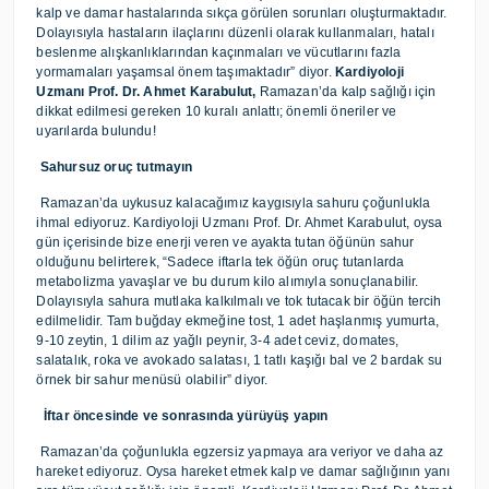
kalp ve damar hastalarında sıkça görülen sorunları oluşturmaktadır.
Dolayısıyla hastaların ilaçlarını düzenli olarak kullanmaları, hatalı
beslenme alışkanlıklarından kaçınmaları ve vücutlarını fazla
yormamaları yaşamsal önem taşımaktadır” diyor.
Kardiyoloji
Uzmanı Prof. Dr. Ahmet Karabulut,
Ramazan’da kalp sağlığı için
dikkat edilmesi gereken 10 kuralı anlattı; önemli öneriler ve
uyarılarda bulundu!
Sahursuz oruç tutmayın
Ramazan’da uykusuz kalacağımız kaygısıyla sahuru çoğunlukla
ihmal ediyoruz. Kardiyoloji Uzmanı Prof. Dr. Ahmet Karabulut, oysa
gün içerisinde bize enerji veren ve ayakta tutan öğünün sahur
olduğunu belirterek, “Sadece iftarla tek öğün oruç tutanlarda
metabolizma yavaşlar ve bu durum kilo alımıyla sonuçlanabilir.
Dolayısıyla sahura mutlaka kalkılmalı ve tok tutacak bir öğün tercih
edilmelidir. Tam buğday ekmeğine tost, 1 adet haşlanmış yumurta,
9-10 zeytin, 1 dilim az yağlı peynir, 3-4 adet ceviz, domates,
salatalık, roka ve avokado salatası, 1 tatlı kaşığı bal ve 2 bardak su
örnek bir sahur menüsü olabilir” diyor.
İftar öncesinde ve sonrasında yürüyüş yapın
Ramazan’da çoğunlukla egzersiz yapmaya ara veriyor ve daha az
hareket ediyoruz. Oysa hareket etmek kalp ve damar sağlığının yanı