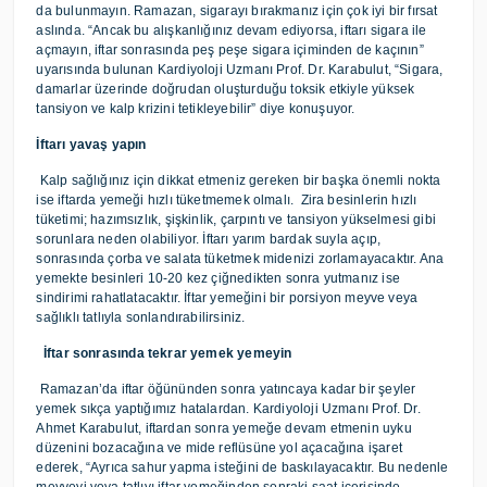
da bulunmayın. Ramazan, sigarayı bırakmanız için çok iyi bir fırsat
aslında. “Ancak bu alışkanlığınız devam ediyorsa, iftarı sigara ile
açmayın, iftar sonrasında peş peşe sigara içiminden de kaçının”
uyarısında bulunan Kardiyoloji Uzmanı Prof. Dr. Karabulut, “Sigara,
damarlar üzerinde doğrudan oluşturduğu toksik etkiyle yüksek
tansiyon ve kalp krizini tetikleyebilir” diye konuşuyor.
İftarı yavaş yapın
Kalp sağlığınız için dikkat etmeniz gereken bir başka önemli nokta
ise iftarda yemeği hızlı tüketmemek olmalı. Zira besinlerin hızlı
tüketimi; hazımsızlık, şişkinlik, çarpıntı ve tansiyon yükselmesi gibi
sorunlara neden olabiliyor. İftarı yarım bardak suyla açıp,
sonrasında çorba ve salata tüketmek midenizi zorlamayacaktır. Ana
yemekte besinleri 10-20 kez çiğnedikten sonra yutmanız ise
sindirimi rahatlatacaktır. İftar yemeğini bir porsiyon meyve veya
sağlıklı tatlıyla sonlandırabilirsiniz.
İftar sonrasında tekrar yemek yemeyin
Ramazan’da iftar öğününden sonra yatıncaya kadar bir şeyler
yemek sıkça yaptığımız hatalardan. Kardiyoloji Uzmanı Prof. Dr.
Ahmet Karabulut,
iftardan sonra yemeğe devam etmenin uyku
düzenini bozacağına ve mide reflüsüne yol açacağına işaret
ederek, “Ayrıca sahur yapma isteğini de baskılayacaktır. Bu nedenle