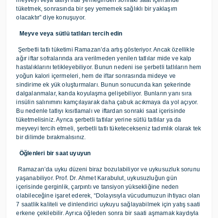
meyveyi veya tatlıyı iftar yemeğinden sonraki saat içerisinde
tüketmek, sonrasında bir şey yememek sağlıklı bir yaklaşım
olacaktır” diye konuşuyor.
Meyve veya sütlü tatlıları tercih edin
Şerbetli tatlı tüketimi Ramazan’da artış gösteriyor. Ancak özellikle
ağır iftar sofralarında ara verilmeden yenilen tatlılar mide ve kalp
hastalıklarını tetikleyebiliyor. Bunun nedeni ise şerbetli tatlıların hem
yoğun kalori içermeleri, hem de iftar sonrasında mideye ve
sindirime ek yük oluşturmaları. Bunun sonucunda kan şekerinde
dalgalanmalar, kanda koyulaşma gelişebiliyor. Bunların yanı sıra
insülin salınımını kamçılayarak daha çabuk acıkmaya da yol açıyor.
Bu nedenle tatlıyı kısıtlamalı ve iftardan sonraki saat içerisinde
tüketmelisiniz. Ayrıca şerbetli tatlılar yerine sütlü tatlılar ya da
meyveyi tercih etmeli, şerbetli tatlı tüketecekseniz tadımlık olarak tek
bir dilimde bırakmalısınız.
Öğlenleri bir saat uyuyun
Ramazan’da uyku düzeni biraz bozulabiliyor ve uykusuzluk sorunu
yaşanabiliyor. Prof. Dr. Ahmet Karabulut, uykusuzluğun gün
içerisinde gerginlik, çarpıntı ve tansiyon yüksekliğine neden
olabileceğine işaret ederek, “Dolayısıyla vücudumuzun ihtiyacı olan
7 saatlik kaliteli ve dinlendirici uykuyu sağlayabilmek için yatış saati
erkene çekilebilir. Ayrıca öğleden sonra bir saati aşmamak kaydıyla