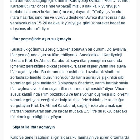
sıra tüm vücut sağlığı için önemli. Kardiyoloji Uzmanı Prof. Dr. Ahmet
Karabulut,
iftar öncesinde yapacağımız 30 dakikalık yürüyüşün
metabolizmamızı hızlandırdığını vurgulayarak, “Yürüyüş vücudu
iftara hazırlar, sindirim ve uykuyu destekler. Ayrıca iftar sonrasında
yapılacak olan 15-20 dakikalık yürüyüşle günlük hareket hedefine
ulaşılmış olunur” diyor.
İftar yemeğinde aşırı su içmeyin
Susuzluk çoğumuzu oruç tutarken zorlayan bir durum. Dolayısıyla
iftar yemeğinde aşırı su tüketebiliyoruz. Ancak dikkat! Kardiyoloji
Uzmanı Prof. Dr. Ahmet Karabulut, suyu iftar yemeğinin sonunda
içmemiz gerektiğine dikkat çekerek, “Bazen kişiler yarım litre suyla
iftar açabiliyorlar. Bu durum mide asiditesini azaltarak sindirimi
zorlaştırabilmekte, bunun sonucunda karın ağrısı ve şişkinliği gibi
sorunlar gelişebilmektedir. Dolayısıyla önerimiz, yarım bardak suyla
iftar açılması ve kalan suyun iftar sonunda içilmesidir” diyor. Vücut
susuz kaldığında ritim bozukluğu ve tansiyonun düşmesi gibi önemli
sorunlar gelişebileceğini ve kalp krizi ile felç riskinin de artacağını
vurgulayan Prof. Dr. Ahmet Karabulut,
sağlığı riske atmamak için
iftardan başlayarak sahura kadar mutlaka 1.5 litre su (8-10 bardak)
tüketmek gerektiğini söylüyor.
Sigara ile iftar açmayın
Kalp ve genel sağlığınız için sigara kullanmayın ve içilen ortamlarda