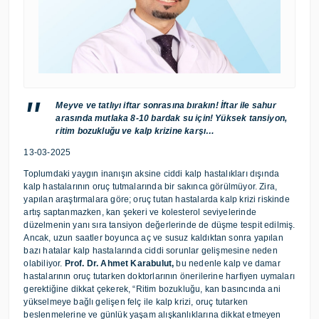
Meyve ve tatlıyı iftar sonrasına bırakın! İftar ile sahur
arasında mutlaka 8-10 bardak su için! Yüksek tansiyon,
ritim bozukluğu ve kalp krizine karşı…
13-03-2025
Toplumdaki yaygın inanışın aksine ciddi kalp hastalıkları dışında
kalp hastalarının oruç tutmalarında bir sakınca görülmüyor. Zira,
yapılan araştırmalara göre; oruç tutan hastalarda kalp krizi riskinde
artış saptanmazken, kan şekeri ve kolesterol seviyelerinde
düzelmenin yanı sıra tansiyon değerlerinde de düşme tespit edilmiş.
Ancak, uzun saatler boyunca aç ve susuz kaldıktan sonra yapılan
bazı hatalar kalp hastalarında ciddi sorunlar gelişmesine neden
olabiliyor.
Prof. Dr. Ahmet Karabulut,
bu nedenle kalp ve damar
hastalarının oruç tutarken doktorlarının önerilerine harfiyen uymaları
gerektiğine dikkat çekerek, “Ritim bozukluğu, kan basıncında ani
yükselmeye bağlı gelişen felç ile kalp krizi, oruç tutarken
beslenmelerine ve günlük yaşam alışkanlıklarına dikkat etmeyen