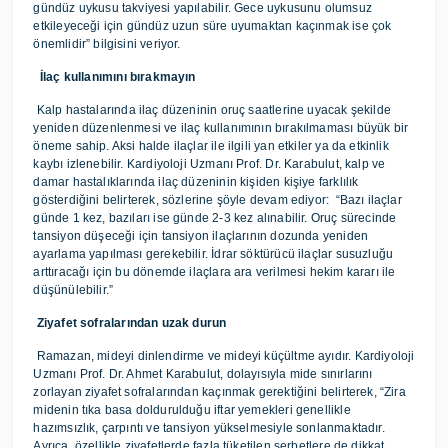
gündüz uykusu takviyesi yapılabilir. Gece uykusunu olumsuz
etkileyeceği için gündüz uzun süre uyumaktan kaçınmak ise çok
önemlidir” bilgisini veriyor.
İlaç kullanımını bırakmayın
Kalp hastalarında ilaç düzeninin oruç saatlerine uyacak şekilde
yeniden düzenlenmesi ve ilaç kullanımının bırakılmaması büyük bir
öneme sahip. Aksi halde ilaçlar ile ilgili yan etkiler ya da etkinlik
kaybı izlenebilir. Kardiyoloji Uzmanı Prof. Dr. Karabulut, kalp ve
damar hastalıklarında ilaç düzeninin kişiden kişiye farklılık
gösterdiğini belirterek, sözlerine şöyle devam ediyor: “Bazı ilaçlar
günde 1 kez, bazıları ise günde 2-3 kez alınabilir. Oruç sürecinde
tansiyon düşeceği için tansiyon ilaçlarının dozunda yeniden
ayarlama yapılması gerekebilir. İdrar söktürücü ilaçlar susuzluğu
arttıracağı için bu dönemde ilaçlara ara verilmesi hekim kararı ile
düşünülebilir.”
Ziyafet sofralarından uzak durun
Ramazan, mideyi dinlendirme ve mideyi küçültme ayıdır. Kardiyoloji
Uzmanı Prof. Dr. Ahmet Karabulut, dolayısıyla mide sınırlarını
zorlayan ziyafet sofralarından kaçınmak gerektiğini belirterek, “Zira
midenin tıka basa doldurulduğu iftar yemekleri genellikle
hazımsızlık, çarpıntı ve tansiyon yükselmesiyle sonlanmaktadır.
Ayrıca, özellikle ziyafetlerde fazla tüketilen şerbetlere de dikkat