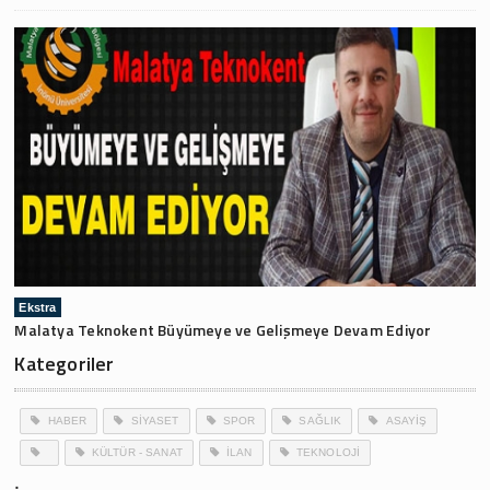
Ekstra
Malatya Teknokent Büyümeye ve Gelişmeye Devam Ediyor
Kategoriler
HABER
SİYASET
SPOR
SAĞLIK
ASAYİŞ
KÜLTÜR - SANAT
İLAN
TEKNOLOJİ