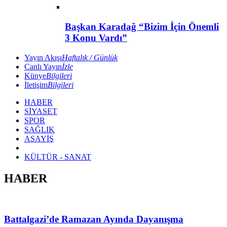
Başkan Karadağ “Bizim İçin Önemli
3 Konu Vardı”
Yayın Akışı
Haftalık / Günlük
Canlı Yayın
İzle
Künye
Bilgileri
İletişim
Bilgileri
HABER
SİYASET
SPOR
SAĞLIK
ASAYİŞ
KÜLTÜR - SANAT
HABER
Battalgazi’de Ramazan Ayında Dayanışma