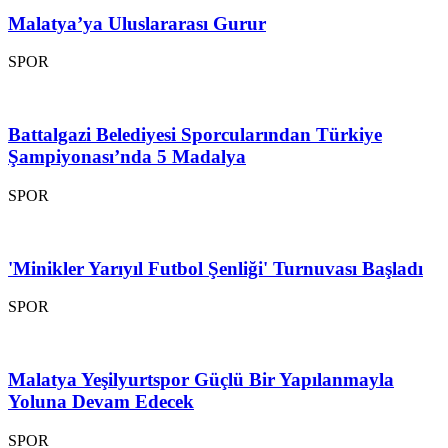
Malatya’ya Uluslararası Gurur
SPOR
Battalgazi Belediyesi Sporcularından Türkiye
Şampiyonası’nda 5 Madalya
SPOR
'Minikler Yarıyıl Futbol Şenliği' Turnuvası Başladı
SPOR
Malatya Yeşilyurtspor Güçlü Bir Yapılanmayla
Yoluna Devam Edecek
SPOR