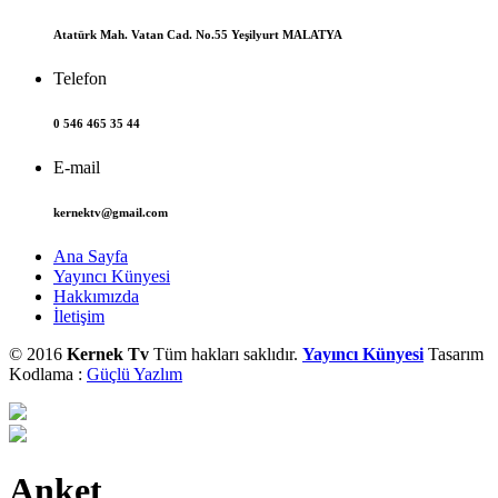
Atatürk Mah. Vatan Cad. No.55 Yeşilyurt MALATYA
Telefon
0 546 465 35 44
E-mail
kernektv@gmail.com
Ana Sayfa
Yayıncı Künyesi
Hakkımızda
İletişim
© 2016
Kernek Tv
Tüm hakları saklıdır.
Yayıncı Künyesi
Tasarım
Kodlama :
Güçlü Yazlım
Anket