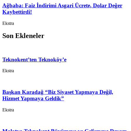
Ağbaba: Faiz İndirimi Asgari Ücrete, Dolar Değer
Kaybettirdi!
Ekstra
Son Ekleneler
Teknokent’ten Teknoköy’e
Ekstra
Başkan Karadağ “Biz Siyaset Yapmaya Değil,
Hizmet Yapmaya Geldik”
Ekstra