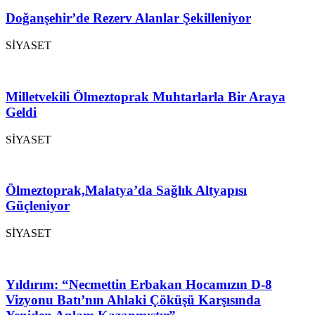
Doğanşehir’de Rezerv Alanlar Şekilleniyor
SİYASET
Milletvekili Ölmeztoprak Muhtarlarla Bir Araya
Geldi
SİYASET
Ölmeztoprak,Malatya’da Sağlık Altyapısı
Güçleniyor
SİYASET
Yıldırım: “Necmettin Erbakan Hocamızın D-8
Vizyonu Batı’nın Ahlaki Çöküşü Karşısında