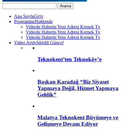
Ana Sayfa
Giriş
Programlar
Hakkında
Videolu Haberin Yeni Adresi Kernek Tv
Videolu Haberin Yeni Adresi Kernek Tv
Videolu Haberin Yeni Adresi Kernek Tv
Video Arşiv
Sürekli Güncel
Teknokent’ten Teknoköy’e
Başkan Karadağ “Biz Siyaset
Yapmaya Değil, Hizmet Yapmaya
Geldik”
Malatya Teknokent Büyümeye ve
Gelişmeye Devam Ediyor