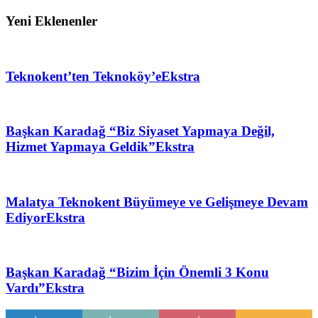
Yeni Eklenenler
Teknokent’ten Teknoköy’e
Ekstra
Başkan Karadağ “Biz Siyaset Yapmaya Değil,
Hizmet Yapmaya Geldik”
Ekstra
Malatya Teknokent Büyümeye ve Gelişmeye Devam
Ediyor
Ekstra
Başkan Karadağ “Bizim İçin Önemli 3 Konu
Vardı”
Ekstra