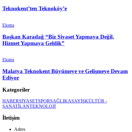
Teknokent’ten Teknoköy’e
Ekstra
Başkan Karadağ “Biz Siyaset Yapmaya Değil,
Hizmet Yapmaya Geldik”
Ekstra
Malatya Teknokent Büyümeye ve Gelişmeye Devam
Ediyor
Kategoriler
HABER
SİYASET
SPOR
SAĞLIK
ASAYİŞ
KÜLTÜR -
SANAT
İLAN
TEKNOLOJİ
İletişim
Adres