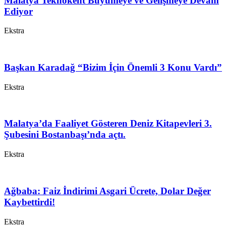
Malatya Teknokent Büyümeye ve Gelişmeye Devam
Ediyor
Ekstra
Başkan Karadağ “Bizim İçin Önemli 3 Konu Vardı”
Ekstra
Malatya’da Faaliyet Gösteren Deniz Kitapevleri 3.
Şubesini Bostanbaşı’nda açtı.
Ekstra
Ağbaba: Faiz İndirimi Asgari Ücrete, Dolar Değer
Kaybettirdi!
Ekstra