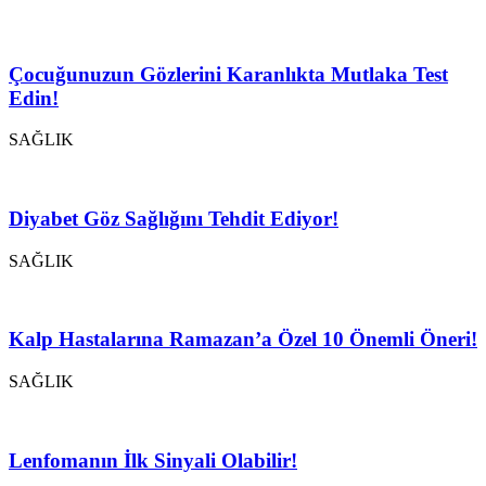
Çocuğunuzun Gözlerini Karanlıkta Mutlaka Test
Edin!
SAĞLIK
Diyabet Göz Sağlığını Tehdit Ediyor!
SAĞLIK
Kalp Hastalarına Ramazan’a Özel 10 Önemli Öneri!
SAĞLIK
Lenfomanın İlk Sinyali Olabilir!