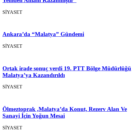
Yeniden Anlam Kazanmıştır”
SİYASET
Ankara’da “Malatya” Gündemi
SİYASET
Ortak irade sonuç verdi 19. PTT Bölge Müdürlüğü
Malatya’ya Kazandırıldı
SİYASET
Ölmeztoprak ,Malatya’da Konut, Rezerv Alan Ve
Sanayi İçin Yoğun Mesai
SİYASET