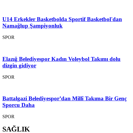
U14 Erkekler Basketbolda Sportif Basketbol'dan
Namağlup Şampiyonluk
SPOR
Elazığ Belediyespor Kadın Voleybol Takımı dolu
dizgin gidiyor
SPOR
Battalgazi Belediyespor’dan Millî Takıma Bir Genç
Sporcu Daha
SPOR
SAĞLIK