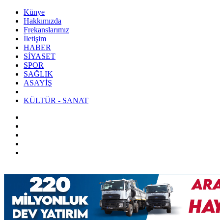
Künye
Hakkımızda
Frekanslarımız
İletişim
HABER
SİYASET
SPOR
SAĞLIK
ASAYİŞ
KÜLTÜR - SANAT