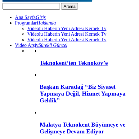
Ana Sayfa
Giriş
Programlar
Hakkında
Videolu Haberin Yeni Adresi Kernek Tv
Videolu Haberin Yeni Adresi Kernek Tv
Videolu Haberin Yeni Adresi Kernek Tv
Video Arşiv
Sürekli Güncel
Teknokent’ten Teknoköy’e
Başkan Karadağ “Biz Siyaset
Yapmaya Değil, Hizmet Yapmaya
Geldik”
Malatya Teknokent Büyümeye ve
Gelişmeye Devam Ediyor