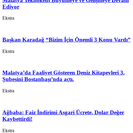
Malatya Teknokent Büyümeye ve Gelişmeye Devam
Ediyor
Ekstra
Başkan Karadağ “Bizim İçin Önemli 3 Konu Vardı”
Ekstra
Malatya’da Faaliyet Gösteren Deniz Kitapevleri 3.
Şubesini Bostanbaşı’nda açtı.
Ekstra
Ağbaba: Faiz İndirimi Asgari Ücrete, Dolar Değer
Kaybettirdi!
Ekstra