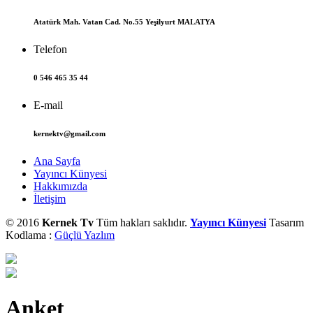
Atatürk Mah. Vatan Cad. No.55 Yeşilyurt MALATYA
Telefon
0 546 465 35 44
E-mail
kernektv@gmail.com
Ana Sayfa
Yayıncı Künyesi
Hakkımızda
İletişim
© 2016
Kernek Tv
Tüm hakları saklıdır.
Yayıncı Künyesi
Tasarım
Kodlama :
Güçlü Yazlım
Anket