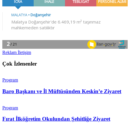
Reklam İletişim
Çok İzlenenler
Program
Baro Başkanı ve İl Müftüsünden Keskin’e Ziyaret
Program
Fırat İlköğretim Okulundan Şehitliğe Ziyaret