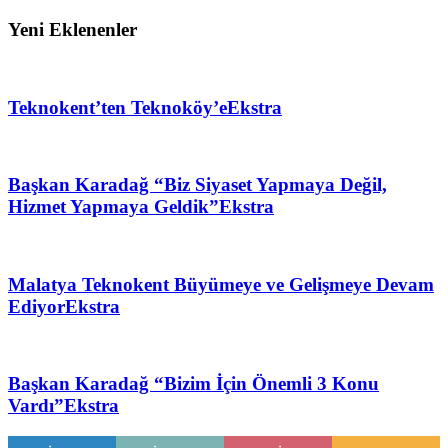
Yeni Eklenenler
Teknokent’ten Teknoköy’e
Ekstra
Başkan Karadağ “Biz Siyaset Yapmaya Değil,
Hizmet Yapmaya Geldik”
Ekstra
Malatya Teknokent Büyümeye ve Gelişmeye Devam
Ediyor
Ekstra
Başkan Karadağ “Bizim İçin Önemli 3 Konu
Vardı”
Ekstra