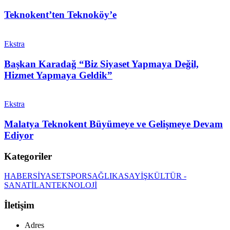
Teknokent’ten Teknoköy’e
Ekstra
Başkan Karadağ “Biz Siyaset Yapmaya Değil,
Hizmet Yapmaya Geldik”
Ekstra
Malatya Teknokent Büyümeye ve Gelişmeye Devam
Ediyor
Kategoriler
HABER
SİYASET
SPOR
SAĞLIK
ASAYİŞ
KÜLTÜR -
SANAT
İLAN
TEKNOLOJİ
İletişim
Adres