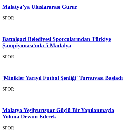
Malatya’ya Uluslararası Gurur
SPOR
Battalgazi Belediyesi Sporcularından Türkiye
Şampiyonası’nda 5 Madalya
SPOR
'Minikler Yarıyıl Futbol Şenliği' Turnuvası Başladı
SPOR
Malatya Yeşilyurtspor Güçlü Bir Yapılanmayla
Yoluna Devam Edecek
SPOR