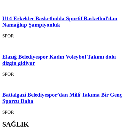
U14 Erkekler Basketbolda Sportif Basketbol'dan
Namağlup Şampiyonluk
SPOR
Elazığ Belediyespor Kadın Voleybol Takımı dolu
dizgin gidiyor
SPOR
Battalgazi Belediyespor’dan Millî Takıma Bir Genç
Sporcu Daha
SPOR
SAĞLIK