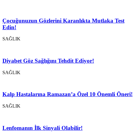
Çocuğunuzun Gözlerini Karanlıkta Mutlaka Test
Edin!
SAĞLIK
Diyabet Göz Sağlığını Tehdit Ediyor!
SAĞLIK
Kalp Hastalarına Ramazan’a Özel 10 Önemli Öneri!
SAĞLIK
Lenfomanın İlk Sinyali Olabilir!