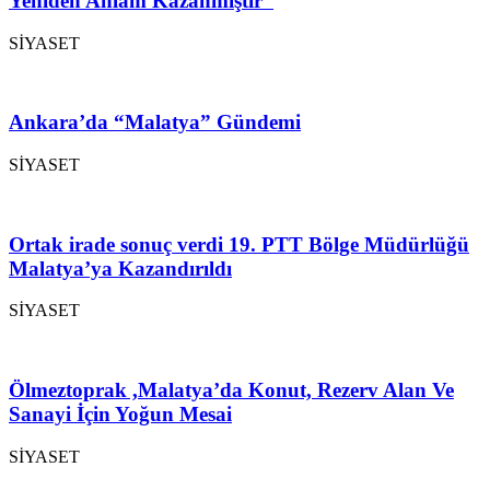
Yeniden Anlam Kazanmıştır”
SİYASET
Ankara’da “Malatya” Gündemi
SİYASET
Ortak irade sonuç verdi 19. PTT Bölge Müdürlüğü
Malatya’ya Kazandırıldı
SİYASET
Ölmeztoprak ,Malatya’da Konut, Rezerv Alan Ve
Sanayi İçin Yoğun Mesai
SİYASET