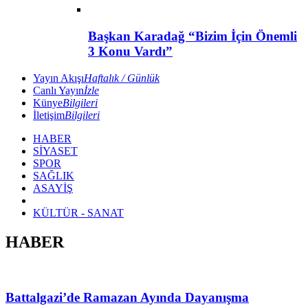
Başkan Karadağ “Bizim İçin Önemli
3 Konu Vardı”
Yayın Akışı
Haftalık / Günlük
Canlı Yayın
İzle
Künye
Bilgileri
İletişim
Bilgileri
HABER
SİYASET
SPOR
SAĞLIK
ASAYİŞ
KÜLTÜR - SANAT
HABER
Battalgazi’de Ramazan Ayında Dayanışma