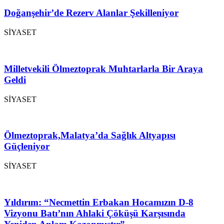
Doğanşehir’de Rezerv Alanlar Şekilleniyor
SİYASET
Milletvekili Ölmeztoprak Muhtarlarla Bir Araya
Geldi
SİYASET
Ölmeztoprak,Malatya’da Sağlık Altyapısı
Güçleniyor
SİYASET
Yıldırım: “Necmettin Erbakan Hocamızın D-8
Vizyonu Batı’nın Ahlaki Çöküşü Karşısında