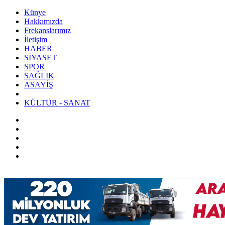
Künye
Hakkımızda
Frekanslarımız
İletişim
HABER
SİYASET
SPOR
SAĞLIK
ASAYİŞ
KÜLTÜR - SANAT