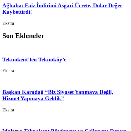
Ağbaba: Faiz İndirimi Asgari Ücrete, Dolar Değer
Kaybettirdi!
Ekstra
Son Ekleneler
Teknokent’ten Teknoköy’e
Ekstra
Başkan Karadağ “Biz Siyaset Yapmaya Değil,
Hizmet Yapmaya Geldik”
Ekstra