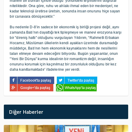
manevi bir buhran içinde olduğu" yönündeki teşhislerini doğrular
niteliktedir. Ona göre, ruhu ve ahlakı ihmal eden bir medeniyet, ne
kadar teknoloji üretirse üretsin, sonunda insan onurunu hiçe sayan
bir canavara dönüşecektir.”
Bu nedenle D-8’in sadece bir ekonomik iş birliği projesi değil, aynı
zamanda Batı’nın dayattığı tek tipleşmeye ve manevi erozyona karşı
bir "direniş hattı" olduğunu vurgulayan Yıldırım, “Rahmetli Erbakan
Hocamız, Müslüman ülkelerin kendi ayakları üzerinde duramadığı
müddetçe, Batı’nın hem ekonomik kaynaklarını hem de nesillerini
talan etmeye devam edeceğini biliyordu. Bugün yaşananlar, onun
"Yeni Bir Dünya" kurma idealinin bir romantizm değil, insanlığın
onurunu korumak için kaçınılmaz bir zorunluluk olduğunu bir kez
daha kanıtlamaktadır’ ifadelerine yer verdi.
Diğer Haberler