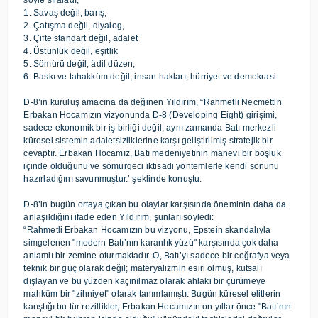
söyle sıraladı;
1. Savaş değil, barış,
2. Çatışma değil, diyalog,
3. Çifte standart değil, adalet
4. Üstünlük değil, eşitlik
5. Sömürü değil, âdil düzen,
6. Baskı ve tahakküm değil, insan hakları, hürriyet ve demokrasi.
D-8’in kuruluş amacına da değinen Yıldırım, “Rahmetli Necmettin
Erbakan Hocamızın vizyonunda D-8 (Developing Eight) girişimi,
sadece ekonomik bir iş birliği değil, aynı zamanda Batı merkezli
küresel sistemin adaletsizliklerine karşı geliştirilmiş stratejik bir
cevaptır. Erbakan Hocamız, Batı medeniyetinin manevi bir boşluk
içinde olduğunu ve sömürgeci iktisadi yöntemlerle kendi sonunu
hazırladığını savunmuştur.’ şeklinde konuştu.
D-8’in bugün ortaya çıkan bu olaylar karşısında öneminin daha da
anlaşıldığını ifade eden Yıldırım, şunları söyledi:
“Rahmetli Erbakan Hocamızın bu vizyonu, Epstein skandalıyla
simgelenen "modern Batı’nın karanlık yüzü" karşısında çok daha
anlamlı bir zemine oturmaktadır. O, Batı’yı sadece bir coğrafya veya
teknik bir güç olarak değil; materyalizmin esiri olmuş, kutsalı
dışlayan ve bu yüzden kaçınılmaz olarak ahlaki bir çürümeye
mahkûm bir "zihniyet" olarak tanımlamıştı. Bugün küresel elitlerin
karıştığı bu tür rezillikler, Erbakan Hocamızın on yıllar önce "Batı’nın