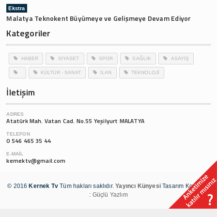
Ekstra
Malatya Teknokent Büyümeye ve Gelişmeye Devam Ediyor
Kategoriler
HABER
SİYASET
SPOR
SAĞLIK
ASAYİŞ
KÜLTÜR - SANAT
İLAN
TEKNOLOJİ
İletişim
ADRES
Atatürk Mah. Vatan Cad. No.55 Yeşilyurt MALATYA
TELEFON
0 546 465 35 44
E-MAIL
kernektv@gmail.com
© 2016
Kernek Tv
Tüm hakları saklıdır.
Yayıncı Künyesi
Tasarım Kodlama
:
Güçlü Yazlım