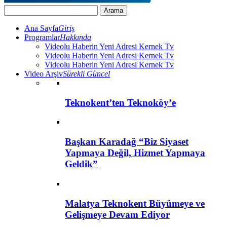
Ana Sayfa
Giriş
Programlar
Hakkında
Videolu Haberin Yeni Adresi Kernek Tv
Videolu Haberin Yeni Adresi Kernek Tv
Videolu Haberin Yeni Adresi Kernek Tv
Video Arşiv
Sürekli Güncel
Teknokent’ten Teknoköy’e
Başkan Karadağ “Biz Siyaset
Yapmaya Değil, Hizmet Yapmaya
Geldik”
Malatya Teknokent Büyümeye ve
Gelişmeye Devam Ediyor