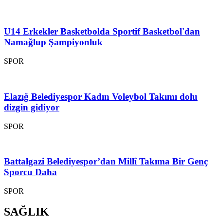
U14 Erkekler Basketbolda Sportif Basketbol'dan
Namağlup Şampiyonluk
SPOR
Elazığ Belediyespor Kadın Voleybol Takımı dolu
dizgin gidiyor
SPOR
Battalgazi Belediyespor’dan Millî Takıma Bir Genç
Sporcu Daha
SPOR
SAĞLIK