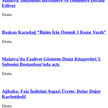
Malatya Teknokent Büyümeye ve Gelişmeye Devam
Ediyor
Ekstra
Başkan Karadağ “Bizim İçin Önemli 3 Konu Vardı”
Ekstra
Malatya’da Faaliyet Gösteren Deniz Kitapevleri 3.
Şubesini Bostanbaşı’nda açtı.
Ekstra
Ağbaba: Faiz İndirimi Asgari Ücrete, Dolar Değer
Kaybettirdi!
Ekstra