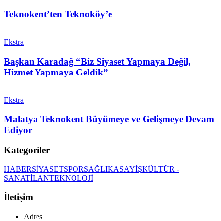
Teknokent’ten Teknoköy’e
Ekstra
Başkan Karadağ “Biz Siyaset Yapmaya Değil,
Hizmet Yapmaya Geldik”
Ekstra
Malatya Teknokent Büyümeye ve Gelişmeye Devam
Ediyor
Kategoriler
HABER
SİYASET
SPOR
SAĞLIK
ASAYİŞ
KÜLTÜR -
SANAT
İLAN
TEKNOLOJİ
İletişim
Adres