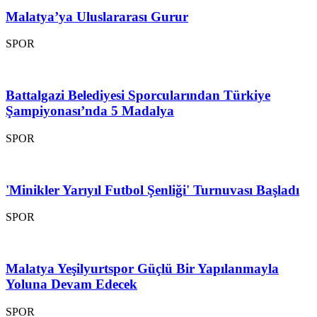
Malatya’ya Uluslararası Gurur
SPOR
Battalgazi Belediyesi Sporcularından Türkiye
Şampiyonası’nda 5 Madalya
SPOR
'Minikler Yarıyıl Futbol Şenliği' Turnuvası Başladı
SPOR
Malatya Yeşilyurtspor Güçlü Bir Yapılanmayla
Yoluna Devam Edecek
SPOR