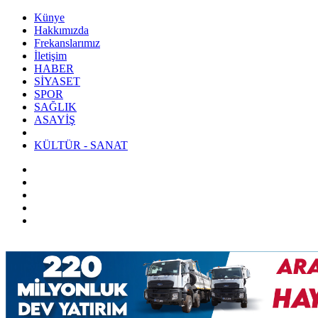
Künye
Hakkımızda
Frekanslarımız
İletişim
HABER
SİYASET
SPOR
SAĞLIK
ASAYİŞ
KÜLTÜR - SANAT