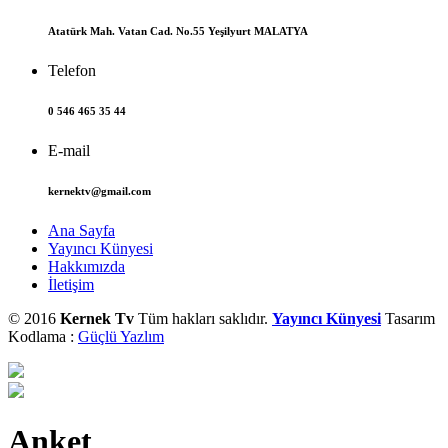
Atatürk Mah. Vatan Cad. No.55 Yeşilyurt MALATYA
Telefon
0 546 465 35 44
E-mail
kernektv@gmail.com
Ana Sayfa
Yayıncı Künyesi
Hakkımızda
İletişim
© 2016
Kernek Tv
Tüm hakları saklıdır.
Yayıncı Künyesi
Tasarım
Kodlama :
Güçlü Yazlım
Anket