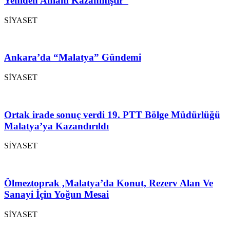
Yeniden Anlam Kazanmıştır”
SİYASET
Ankara’da “Malatya” Gündemi
SİYASET
Ortak irade sonuç verdi 19. PTT Bölge Müdürlüğü
Malatya’ya Kazandırıldı
SİYASET
Ölmeztoprak ,Malatya’da Konut, Rezerv Alan Ve
Sanayi İçin Yoğun Mesai
SİYASET