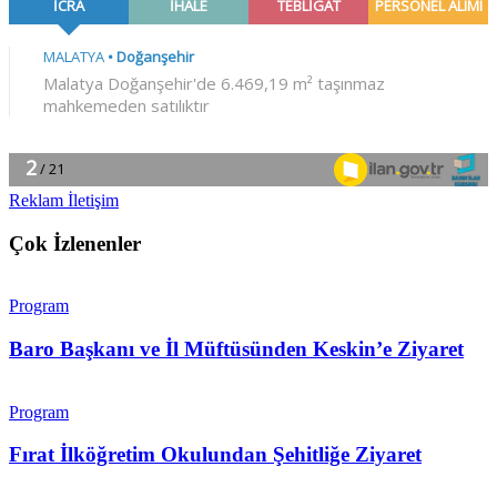
Reklam İletişim
Çok İzlenenler
Program
Baro Başkanı ve İl Müftüsünden Keskin’e Ziyaret
Program
Fırat İlköğretim Okulundan Şehitliğe Ziyaret