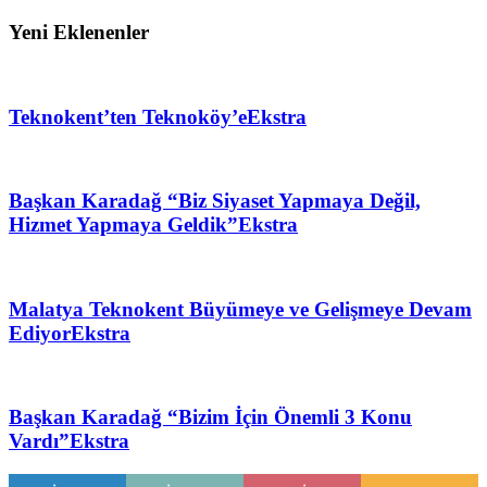
Yeni Eklenenler
Teknokent’ten Teknoköy’e
Ekstra
Başkan Karadağ “Biz Siyaset Yapmaya Değil,
Hizmet Yapmaya Geldik”
Ekstra
Malatya Teknokent Büyümeye ve Gelişmeye Devam
Ediyor
Ekstra
Başkan Karadağ “Bizim İçin Önemli 3 Konu
Vardı”
Ekstra