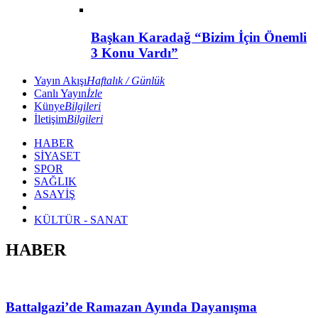
Başkan Karadağ “Bizim İçin Önemli
3 Konu Vardı”
Yayın Akışı
Haftalık / Günlük
Canlı Yayın
İzle
Künye
Bilgileri
İletişim
Bilgileri
HABER
SİYASET
SPOR
SAĞLIK
ASAYİŞ
KÜLTÜR - SANAT
HABER
Battalgazi’de Ramazan Ayında Dayanışma