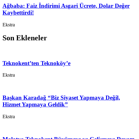
Ağbaba: Faiz İndirimi Asgari Ücrete, Dolar Değer
Kaybettirdi!
Ekstra
Son Ekleneler
Teknokent’ten Teknoköy’e
Ekstra
Başkan Karadağ “Biz Siyaset Yapmaya Değil,
Hizmet Yapmaya Geldik”
Ekstra