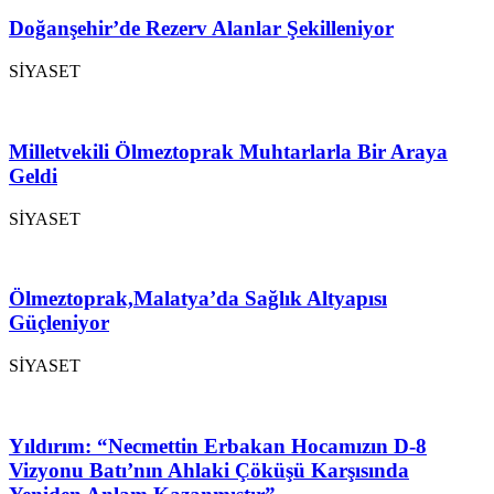
Doğanşehir’de Rezerv Alanlar Şekilleniyor
SİYASET
Milletvekili Ölmeztoprak Muhtarlarla Bir Araya
Geldi
SİYASET
Ölmeztoprak,Malatya’da Sağlık Altyapısı
Güçleniyor
SİYASET
Yıldırım: “Necmettin Erbakan Hocamızın D-8
Vizyonu Batı’nın Ahlaki Çöküşü Karşısında