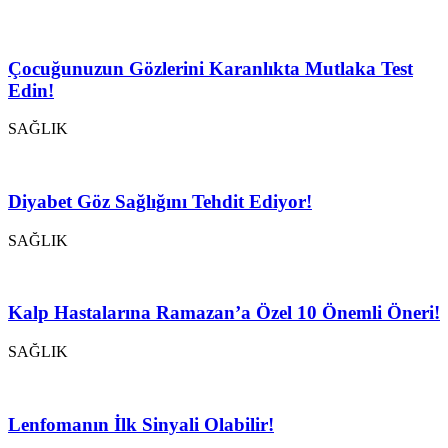
Çocuğunuzun Gözlerini Karanlıkta Mutlaka Test
Edin!
SAĞLIK
Diyabet Göz Sağlığını Tehdit Ediyor!
SAĞLIK
Kalp Hastalarına Ramazan’a Özel 10 Önemli Öneri!
SAĞLIK
Lenfomanın İlk Sinyali Olabilir!