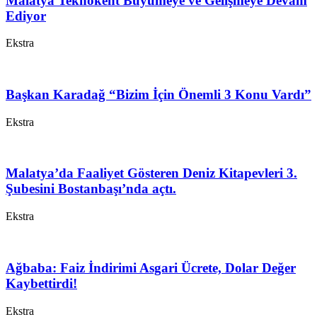
Malatya Teknokent Büyümeye ve Gelişmeye Devam
Ediyor
Ekstra
Başkan Karadağ “Bizim İçin Önemli 3 Konu Vardı”
Ekstra
Malatya’da Faaliyet Gösteren Deniz Kitapevleri 3.
Şubesini Bostanbaşı’nda açtı.
Ekstra
Ağbaba: Faiz İndirimi Asgari Ücrete, Dolar Değer
Kaybettirdi!
Ekstra