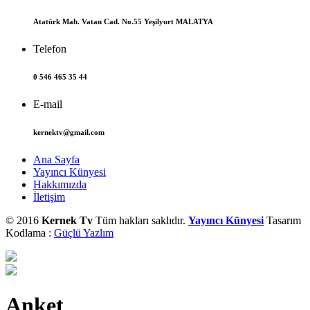
Atatürk Mah. Vatan Cad. No.55 Yeşilyurt MALATYA
Telefon
0 546 465 35 44
E-mail
kernektv@gmail.com
Ana Sayfa
Yayıncı Künyesi
Hakkımızda
İletişim
© 2016
Kernek Tv
Tüm hakları saklıdır.
Yayıncı Künyesi
Tasarım
Kodlama :
Güçlü Yazlım
Anket