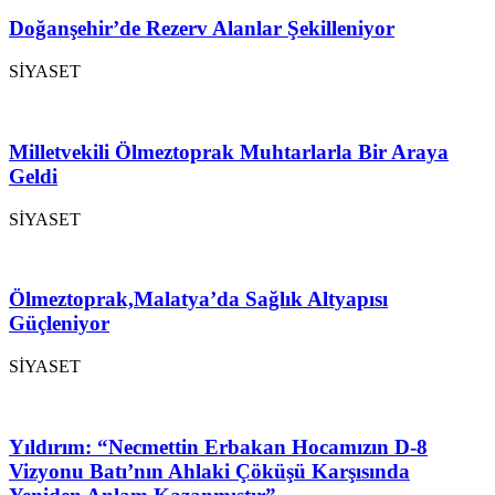
Doğanşehir’de Rezerv Alanlar Şekilleniyor
SİYASET
Milletvekili Ölmeztoprak Muhtarlarla Bir Araya
Geldi
SİYASET
Ölmeztoprak,Malatya’da Sağlık Altyapısı
Güçleniyor
SİYASET
Yıldırım: “Necmettin Erbakan Hocamızın D-8
Vizyonu Batı’nın Ahlaki Çöküşü Karşısında