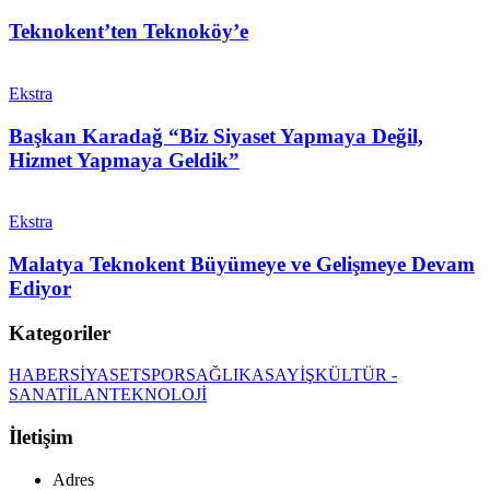
Teknokent’ten Teknoköy’e
Ekstra
Başkan Karadağ “Biz Siyaset Yapmaya Değil,
Hizmet Yapmaya Geldik”
Ekstra
Malatya Teknokent Büyümeye ve Gelişmeye Devam
Ediyor
Kategoriler
HABER
SİYASET
SPOR
SAĞLIK
ASAYİŞ
KÜLTÜR -
SANAT
İLAN
TEKNOLOJİ
İletişim
Adres