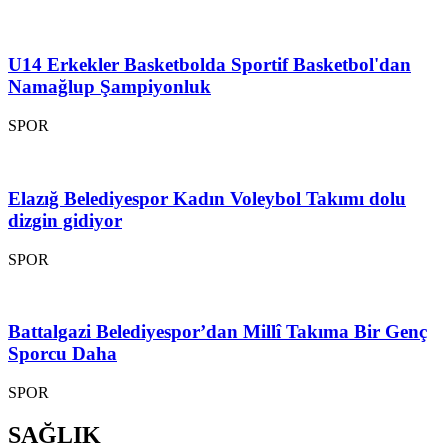
U14 Erkekler Basketbolda Sportif Basketbol'dan
Namağlup Şampiyonluk
SPOR
Elazığ Belediyespor Kadın Voleybol Takımı dolu
dizgin gidiyor
SPOR
Battalgazi Belediyespor’dan Millî Takıma Bir Genç
Sporcu Daha
SPOR
SAĞLIK