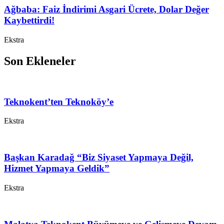
Ağbaba: Faiz İndirimi Asgari Ücrete, Dolar Değer
Kaybettirdi!
Ekstra
Son Ekleneler
Teknokent’ten Teknoköy’e
Ekstra
Başkan Karadağ “Biz Siyaset Yapmaya Değil,
Hizmet Yapmaya Geldik”
Ekstra