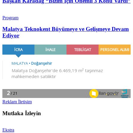
Başkan Karadağ “Bizim İçin Önemli 3 Konu Vardı”
Program
Malatya Teknokent Büyümeye ve Gelişmeye Devam
Ediyor
Reklam İletişim
Mutlaka İzleyin
Ekstra