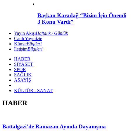
Başkan Karadağ “Bizim İçin Önemli
3 Konu Vardı”
Yayın Akışı
Haftalık / Günlük
Canlı Yayın
İzle
Künye
Bilgileri
İletişim
Bilgileri
HABER
SİYASET
SPOR
SAĞLIK
ASAYİŞ
KÜLTÜR - SANAT
HABER
Battalgazi’de Ramazan Ayında Dayanışma