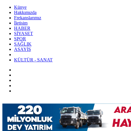
Künye
Hakkımızda
Frekanslarımız
İletişim
HABER
SİYASET
SPOR
SAĞLIK
ASAYİŞ
KÜLTÜR - SANAT