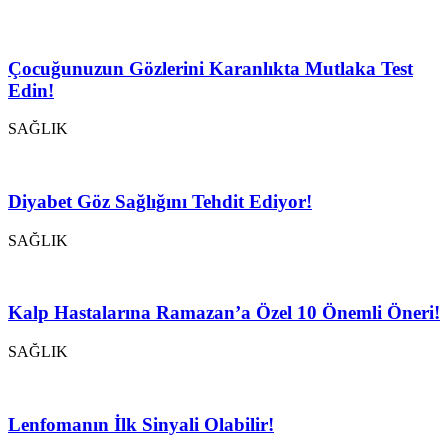
Çocuğunuzun Gözlerini Karanlıkta Mutlaka Test
Edin!
SAĞLIK
Diyabet Göz Sağlığını Tehdit Ediyor!
SAĞLIK
Kalp Hastalarına Ramazan’a Özel 10 Önemli Öneri!
SAĞLIK
Lenfomanın İlk Sinyali Olabilir!