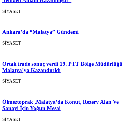
Yeniden Anlam Kazanmıştır”
SİYASET
Ankara’da “Malatya” Gündemi
SİYASET
Ortak irade sonuç verdi 19. PTT Bölge Müdürlüğü
Malatya’ya Kazandırıldı
SİYASET
Ölmeztoprak ,Malatya’da Konut, Rezerv Alan Ve
Sanayi İçin Yoğun Mesai
SİYASET