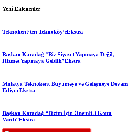
Yeni Eklenenler
Teknokent’ten Teknoköy’e
Ekstra
Başkan Karadağ “Biz Siyaset Yapmaya Değil,
Hizmet Yapmaya Geldik”
Ekstra
Malatya Teknokent Büyümeye ve Gelişmeye Devam
Ediyor
Ekstra
Başkan Karadağ “Bizim İçin Önemli 3 Konu
Vardı”
Ekstra