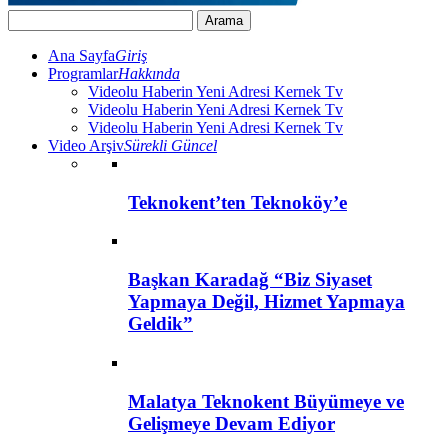
Ana Sayfa
Giriş
Programlar
Hakkında
Videolu Haberin Yeni Adresi Kernek Tv
Videolu Haberin Yeni Adresi Kernek Tv
Videolu Haberin Yeni Adresi Kernek Tv
Video Arşiv
Sürekli Güncel
Teknokent’ten Teknoköy’e
Başkan Karadağ “Biz Siyaset
Yapmaya Değil, Hizmet Yapmaya
Geldik”
Malatya Teknokent Büyümeye ve
Gelişmeye Devam Ediyor