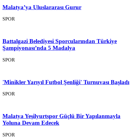
Malatya’ya Uluslararası Gurur
SPOR
Battalgazi Belediyesi Sporcularından Türkiye
Şampiyonası’nda 5 Madalya
SPOR
'Minikler Yarıyıl Futbol Şenliği' Turnuvası Başladı
SPOR
Malatya Yeşilyurtspor Güçlü Bir Yapılanmayla
Yoluna Devam Edecek
SPOR