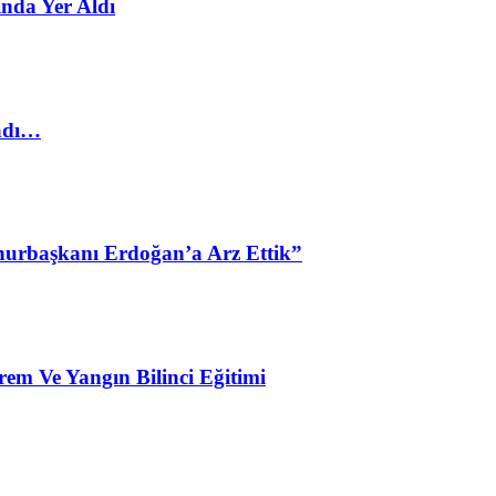
nda Yer Aldı
ladı…
urbaşkanı Erdoğan’a Arz Ettik”
em Ve Yangın Bilinci Eğitimi