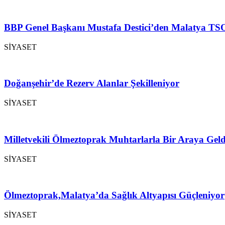
BBP Genel Başkanı Mustafa Destici’den Malatya TSO
SİYASET
Doğanşehir’de Rezerv Alanlar Şekilleniyor
SİYASET
Milletvekili Ölmeztoprak Muhtarlarla Bir Araya Geld
SİYASET
Ölmeztoprak,Malatya’da Sağlık Altyapısı Güçleniyor
SİYASET