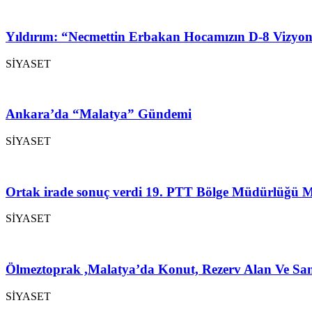
Yıldırım: “Necmettin Erbakan Hocamızın D-8 Vizyon
SİYASET
Ankara’da “Malatya” Gündemi
SİYASET
Ortak irade sonuç verdi 19. PTT Bölge Müdürlüğü M
SİYASET
Ölmeztoprak ,Malatya’da Konut, Rezerv Alan Ve San
SİYASET