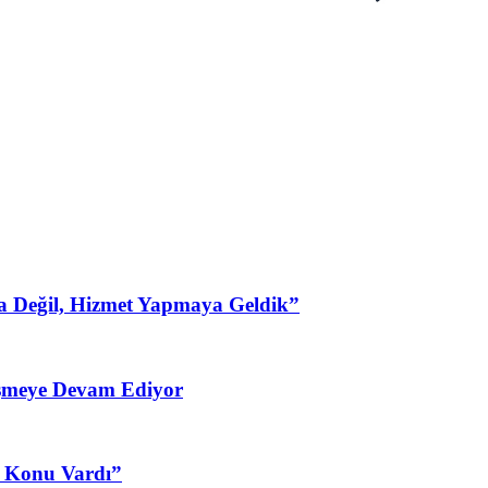
a Değil, Hizmet Yapmaya Geldik”
şmeye Devam Ediyor
3 Konu Vardı”