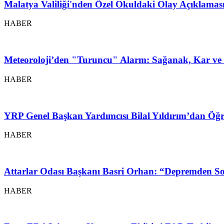
Malatya Valiliği'nden Özel Okuldaki Olay Açıklamas
HABER
Meteoroloji’den "Turuncu" Alarm: Sağanak, Kar ve 
HABER
YRP Genel Başkan Yardımcısı Bilal Yıldırım’dan Öğr
HABER
Attarlar Odası Başkanı Basri Orhan: “Depremden So
HABER