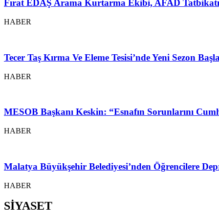
Fırat EDAŞ Arama Kurtarma Ekibi, AFAD Tatbikatı
HABER
Tecer Taş Kırma Ve Eleme Tesisi’nde Yeni Sezon Baş
HABER
MESOB Başkanı Keskin: “Esnafın Sorunlarını Cumh
HABER
Malatya Büyükşehir Belediyesi’nden Öğrencilere Depr
HABER
SİYASET