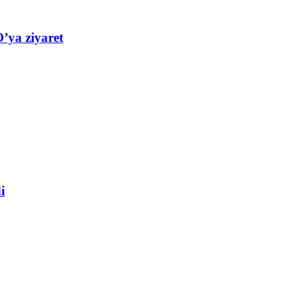
’ya ziyaret
i