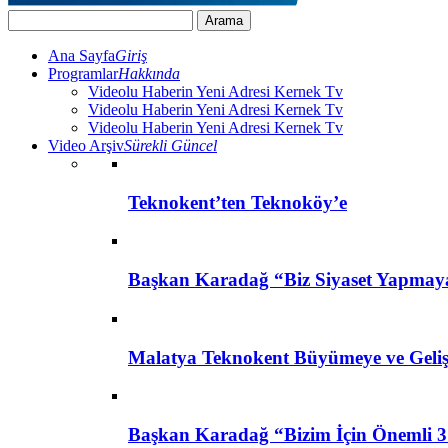
Ana Sayfa
Giriş
Programlar
Hakkında
Videolu Haberin Yeni Adresi Kernek Tv
Videolu Haberin Yeni Adresi Kernek Tv
Videolu Haberin Yeni Adresi Kernek Tv
Video Arşiv
Sürekli Güncel
Teknokent’ten Teknoköy’e
Başkan Karadağ “Biz Siyaset Yapmay
Malatya Teknokent Büyümeye ve Geli
Başkan Karadağ “Bizim İçin Önemli 