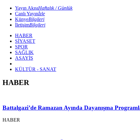
Yayın Akışı
Haftalık / Günlük
Canlı Yayın
İzle
Künye
Bilgileri
İletişim
Bilgileri
HABER
SİYASET
SPOR
SAĞLIK
ASAYİŞ
KÜLTÜR - SANAT
HABER
Battalgazi’de Ramazan Ayında Dayanışma Programl
HABER