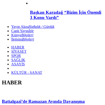
Başkan Karadağ “Bizim İçin Önemli
3 Konu Vardı”
Yayın Akışı
Haftalık / Günlük
Canlı Yayın
İzle
Künye
Bilgileri
İletişim
Bilgileri
HABER
SİYASET
SPOR
SAĞLIK
ASAYİŞ
KÜLTÜR - SANAT
HABER
Battalgazi’de Ramazan Ayında Dayanışma