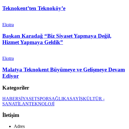
Teknokent’ten Teknoköy’e
Ekstra
Başkan Karadağ “Biz Siyaset Yapmaya Değil,
Hizmet Yapmaya Geldik”
Ekstra
Malatya Teknokent Büyümeye ve Gelişmeye Devam
Ediyor
Kategoriler
HABER
SİYASET
SPOR
SAĞLIK
ASAYİŞ
KÜLTÜR -
SANAT
İLAN
TEKNOLOJİ
İletişim
Adres