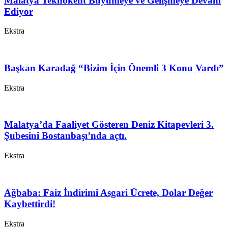
Malatya Teknokent Büyümeye ve Gelişmeye Devam
Ediyor
Ekstra
Başkan Karadağ “Bizim İçin Önemli 3 Konu Vardı”
Ekstra
Malatya’da Faaliyet Gösteren Deniz Kitapevleri 3.
Şubesini Bostanbaşı’nda açtı.
Ekstra
Ağbaba: Faiz İndirimi Asgari Ücrete, Dolar Değer
Kaybettirdi!
Ekstra