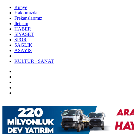
Künye
Hakkımızda
Frekanslarımız
İletişim
HABER
SİYASET
SPOR
SAĞLIK
ASAYİŞ
KÜLTÜR - SANAT