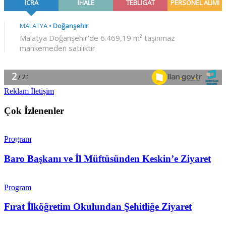
Reklam İletişim
Çok İzlenenler
Program
Baro Başkanı ve İl Müftüsünden Keskin’e Ziyaret
Program
Fırat İlköğretim Okulundan Şehitliğe Ziyaret