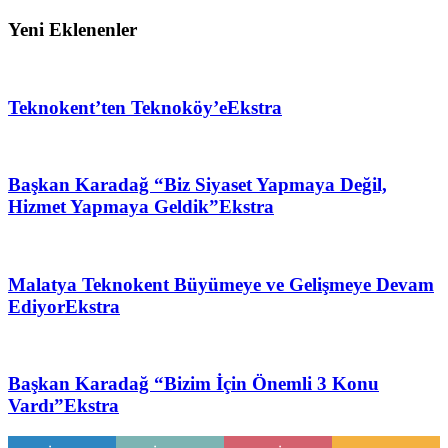
Yeni Eklenenler
Teknokent’ten Teknoköy’e
Ekstra
Başkan Karadağ “Biz Siyaset Yapmaya Değil,
Hizmet Yapmaya Geldik”
Ekstra
Malatya Teknokent Büyümeye ve Gelişmeye Devam
Ediyor
Ekstra
Başkan Karadağ “Bizim İçin Önemli 3 Konu
Vardı”
Ekstra