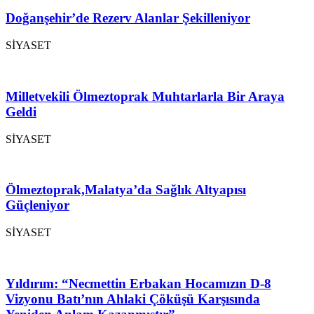
Doğanşehir’de Rezerv Alanlar Şekilleniyor
SİYASET
Milletvekili Ölmeztoprak Muhtarlarla Bir Araya
Geldi
SİYASET
Ölmeztoprak,Malatya’da Sağlık Altyapısı
Güçleniyor
SİYASET
Yıldırım: “Necmettin Erbakan Hocamızın D-8
Vizyonu Batı’nın Ahlaki Çöküşü Karşısında