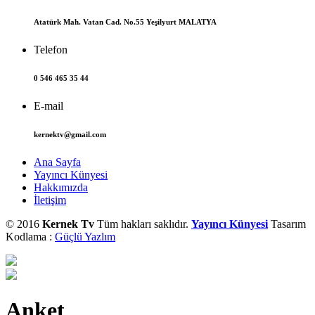
Atatürk Mah. Vatan Cad. No.55 Yeşilyurt MALATYA
Telefon
0 546 465 35 44
E-mail
kernektv@gmail.com
Ana Sayfa
Yayıncı Künyesi
Hakkımızda
İletişim
© 2016
Kernek Tv
Tüm hakları saklıdır.
Yayıncı Künyesi
Tasarım
Kodlama :
Güçlü Yazlım
Anket