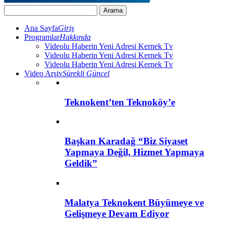
Ana Sayfa
Giriş
Programlar
Hakkında
Videolu Haberin Yeni Adresi Kernek Tv
Videolu Haberin Yeni Adresi Kernek Tv
Videolu Haberin Yeni Adresi Kernek Tv
Video Arşiv
Sürekli Güncel
Teknokent’ten Teknoköy’e
Başkan Karadağ “Biz Siyaset
Yapmaya Değil, Hizmet Yapmaya
Geldik”
Malatya Teknokent Büyümeye ve
Gelişmeye Devam Ediyor