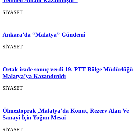
Yeniden Anlam Kazanmıştır”
SİYASET
Ankara’da “Malatya” Gündemi
SİYASET
Ortak irade sonuç verdi 19. PTT Bölge Müdürlüğü
Malatya’ya Kazandırıldı
SİYASET
Ölmeztoprak ,Malatya’da Konut, Rezerv Alan Ve
Sanayi İçin Yoğun Mesai
SİYASET