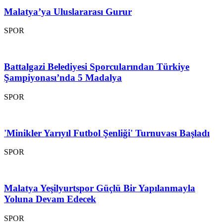
Malatya’ya Uluslararası Gurur
SPOR
Battalgazi Belediyesi Sporcularından Türkiye
Şampiyonası’nda 5 Madalya
SPOR
'Minikler Yarıyıl Futbol Şenliği' Turnuvası Başladı
SPOR
Malatya Yeşilyurtspor Güçlü Bir Yapılanmayla
Yoluna Devam Edecek
SPOR