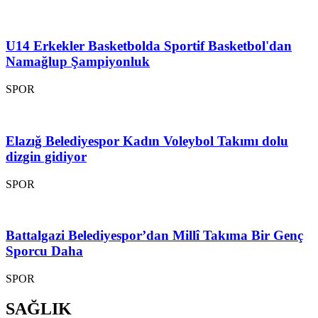
U14 Erkekler Basketbolda Sportif Basketbol'dan
Namağlup Şampiyonluk
SPOR
Elazığ Belediyespor Kadın Voleybol Takımı dolu
dizgin gidiyor
SPOR
Battalgazi Belediyespor’dan Millî Takıma Bir Genç
Sporcu Daha
SPOR
SAĞLIK