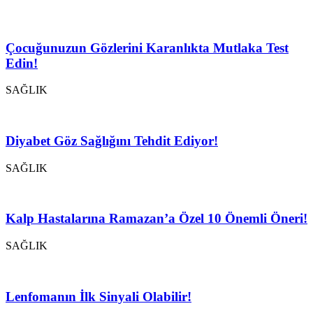
Çocuğunuzun Gözlerini Karanlıkta Mutlaka Test
Edin!
SAĞLIK
Diyabet Göz Sağlığını Tehdit Ediyor!
SAĞLIK
Kalp Hastalarına Ramazan’a Özel 10 Önemli Öneri!
SAĞLIK
Lenfomanın İlk Sinyali Olabilir!