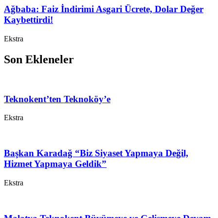
Ağbaba: Faiz İndirimi Asgari Ücrete, Dolar Değer
Kaybettirdi!
Ekstra
Son Ekleneler
Teknokent’ten Teknoköy’e
Ekstra
Başkan Karadağ “Biz Siyaset Yapmaya Değil,
Hizmet Yapmaya Geldik”
Ekstra