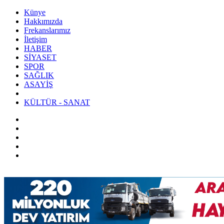
Künye
Hakkımızda
Frekanslarımız
İletişim
HABER
SİYASET
SPOR
SAĞLIK
ASAYİŞ
KÜLTÜR - SANAT