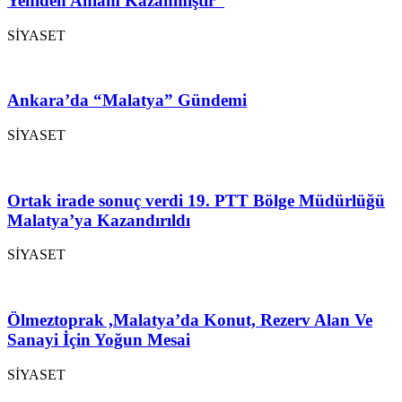
Yeniden Anlam Kazanmıştır”
SİYASET
Ankara’da “Malatya” Gündemi
SİYASET
Ortak irade sonuç verdi 19. PTT Bölge Müdürlüğü
Malatya’ya Kazandırıldı
SİYASET
Ölmeztoprak ,Malatya’da Konut, Rezerv Alan Ve
Sanayi İçin Yoğun Mesai
SİYASET