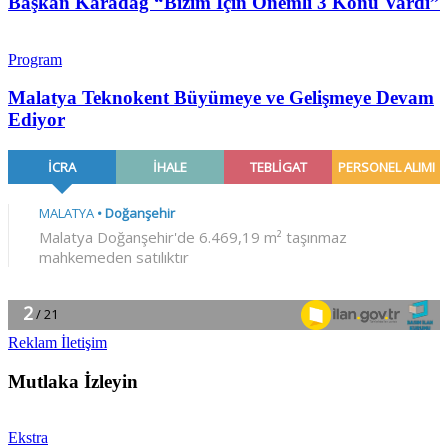
Başkan Karadağ “Bizim İçin Önemli 3 Konu Vardı”
Program
Malatya Teknokent Büyümeye ve Gelişmeye Devam
Ediyor
Reklam İletişim
Mutlaka İzleyin
Ekstra