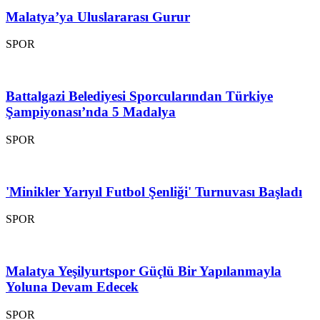
Malatya’ya Uluslararası Gurur
SPOR
Battalgazi Belediyesi Sporcularından Türkiye
Şampiyonası’nda 5 Madalya
SPOR
'Minikler Yarıyıl Futbol Şenliği' Turnuvası Başladı
SPOR
Malatya Yeşilyurtspor Güçlü Bir Yapılanmayla
Yoluna Devam Edecek
SPOR