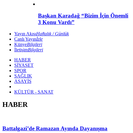
Başkan Karadağ “Bizim İçin Önemli
3 Konu Vardı”
Yayın Akışı
Haftalık / Günlük
Canlı Yayın
İzle
Künye
Bilgileri
İletişim
Bilgileri
HABER
SİYASET
SPOR
SAĞLIK
ASAYİŞ
KÜLTÜR - SANAT
HABER
Battalgazi’de Ramazan Ayında Dayanışma