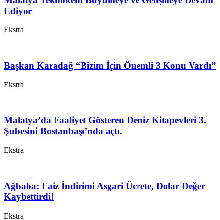
Malatya Teknokent Büyümeye ve Gelişmeye Devam
Ediyor
Ekstra
Başkan Karadağ “Bizim İçin Önemli 3 Konu Vardı”
Ekstra
Malatya’da Faaliyet Gösteren Deniz Kitapevleri 3.
Şubesini Bostanbaşı’nda açtı.
Ekstra
Ağbaba: Faiz İndirimi Asgari Ücrete, Dolar Değer
Kaybettirdi!
Ekstra