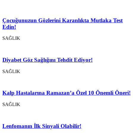
Çocuğunuzun Gözlerini Karanlıkta Mutlaka Test
Edin!
SAĞLIK
Diyabet Göz Sağlığını Tehdit Ediyor!
SAĞLIK
Kalp Hastalarına Ramazan’a Özel 10 Önemli Öneri!
SAĞLIK
Lenfomanın İlk Sinyali Olabilir!