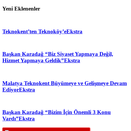
Yeni Eklenenler
Teknokent’ten Teknoköy’e
Ekstra
Başkan Karadağ “Biz Siyaset Yapmaya Değil,
Hizmet Yapmaya Geldik”
Ekstra
Malatya Teknokent Büyümeye ve Gelişmeye Devam
Ediyor
Ekstra
Başkan Karadağ “Bizim İçin Önemli 3 Konu
Vardı”
Ekstra