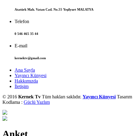
Atatürk Mah. Vatan Cad. No.55 Yeşilyurt MALATYA
Telefon
0 546 465 35 44
E-mail
kernektv@gmail.com
Ana Sayfa
Yayıncı Künyesi
Hakkımızda
İletişim
© 2016
Kernek Tv
Tüm hakları saklıdır.
Yayıncı Künyesi
Tasarım
Kodlama :
Güçlü Yazlım
Anket