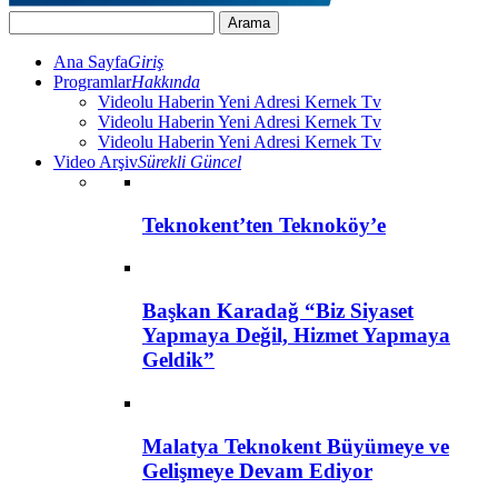
Ana Sayfa
Giriş
Programlar
Hakkında
Videolu Haberin Yeni Adresi Kernek Tv
Videolu Haberin Yeni Adresi Kernek Tv
Videolu Haberin Yeni Adresi Kernek Tv
Video Arşiv
Sürekli Güncel
Teknokent’ten Teknoköy’e
Başkan Karadağ “Biz Siyaset
Yapmaya Değil, Hizmet Yapmaya
Geldik”
Malatya Teknokent Büyümeye ve
Gelişmeye Devam Ediyor