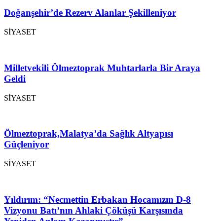
Doğanşehir’de Rezerv Alanlar Şekilleniyor
SİYASET
Milletvekili Ölmeztoprak Muhtarlarla Bir Araya
Geldi
SİYASET
Ölmeztoprak,Malatya’da Sağlık Altyapısı
Güçleniyor
SİYASET
Yıldırım: “Necmettin Erbakan Hocamızın D-8
Vizyonu Batı’nın Ahlaki Çöküşü Karşısında