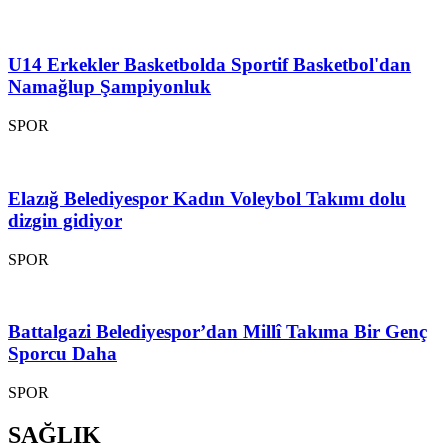
U14 Erkekler Basketbolda Sportif Basketbol'dan
Namağlup Şampiyonluk
SPOR
Elazığ Belediyespor Kadın Voleybol Takımı dolu
dizgin gidiyor
SPOR
Battalgazi Belediyespor’dan Millî Takıma Bir Genç
Sporcu Daha
SPOR
SAĞLIK