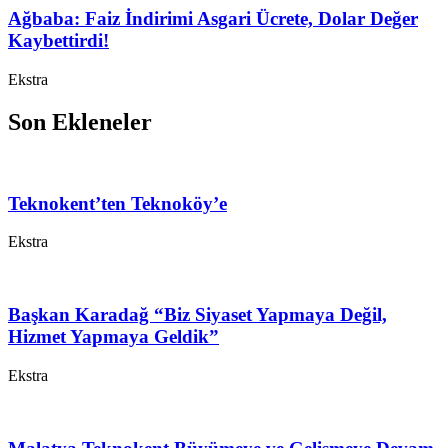
Ağbaba: Faiz İndirimi Asgari Ücrete, Dolar Değer
Kaybettirdi!
Ekstra
Son Ekleneler
Teknokent’ten Teknoköy’e
Ekstra
Başkan Karadağ “Biz Siyaset Yapmaya Değil,
Hizmet Yapmaya Geldik”
Ekstra