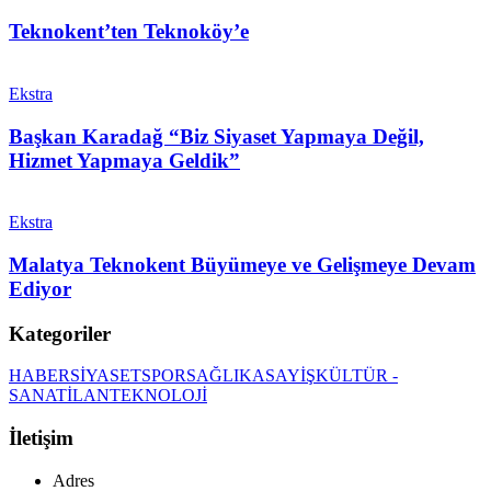
Teknokent’ten Teknoköy’e
Ekstra
Başkan Karadağ “Biz Siyaset Yapmaya Değil,
Hizmet Yapmaya Geldik”
Ekstra
Malatya Teknokent Büyümeye ve Gelişmeye Devam
Ediyor
Kategoriler
HABER
SİYASET
SPOR
SAĞLIK
ASAYİŞ
KÜLTÜR -
SANAT
İLAN
TEKNOLOJİ
İletişim
Adres