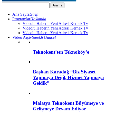
Ana Sayfa
Giriş
Programlar
Hakkında
Videolu Haberin Yeni Adresi Kernek Tv
Videolu Haberin Yeni Adresi Kernek Tv
Videolu Haberin Yeni Adresi Kernek Tv
Video Arşiv
Sürekli Güncel
Teknokent’ten Teknoköy’e
Başkan Karadağ “Biz Siyaset
Yapmaya Değil, Hizmet Yapmaya
Geldik”
Malatya Teknokent Büyümeye ve
Gelişmeye Devam Ediyor