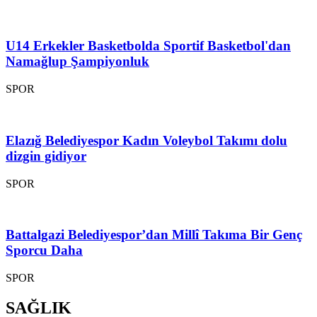
U14 Erkekler Basketbolda Sportif Basketbol'dan
Namağlup Şampiyonluk
SPOR
Elazığ Belediyespor Kadın Voleybol Takımı dolu
dizgin gidiyor
SPOR
Battalgazi Belediyespor’dan Millî Takıma Bir Genç
Sporcu Daha
SPOR
SAĞLIK