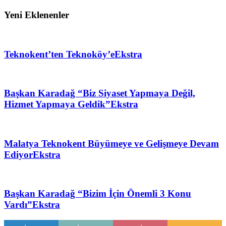
Yeni Eklenenler
Teknokent’ten Teknoköy’e
Ekstra
Başkan Karadağ “Biz Siyaset Yapmaya Değil,
Hizmet Yapmaya Geldik”
Ekstra
Malatya Teknokent Büyümeye ve Gelişmeye Devam
Ediyor
Ekstra
Başkan Karadağ “Bizim İçin Önemli 3 Konu
Vardı”
Ekstra