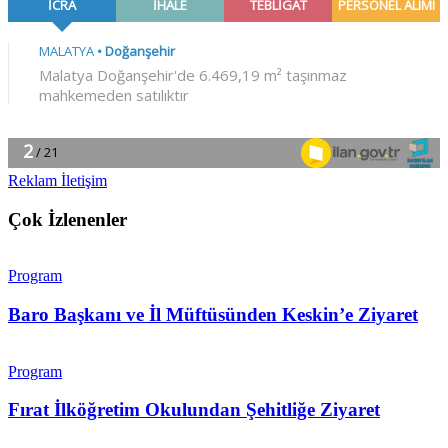
Reklam İletişim
Çok İzlenenler
Program
Baro Başkanı ve İl Müftüsünden Keskin’e Ziyaret
Program
Fırat İlköğretim Okulundan Şehitliğe Ziyaret