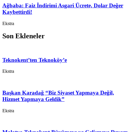
Ağbaba: Faiz İndirimi Asgari Ücrete, Dolar Değer
Kaybettirdi!
Ekstra
Son Ekleneler
Teknokent’ten Teknoköy’e
Ekstra
Başkan Karadağ “Biz Siyaset Yapmaya Değil,
Hizmet Yapmaya Geldik”
Ekstra