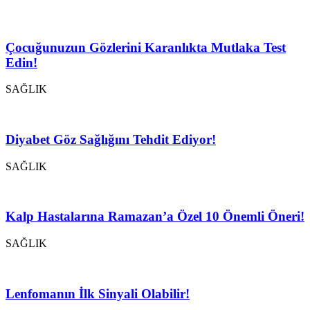
Çocuğunuzun Gözlerini Karanlıkta Mutlaka Test
Edin!
SAĞLIK
Diyabet Göz Sağlığını Tehdit Ediyor!
SAĞLIK
Kalp Hastalarına Ramazan’a Özel 10 Önemli Öneri!
SAĞLIK
Lenfomanın İlk Sinyali Olabilir!