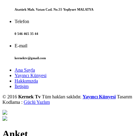
Atatürk Mah. Vatan Cad. No.55 Yeşilyurt MALATYA
Telefon
0 546 465 35 44
E-mail
kernektv@gmail.com
Ana Sayfa
Yayıncı Künyesi
Hakkımızda
İletişim
© 2016
Kernek Tv
Tüm hakları saklıdır.
Yayıncı Künyesi
Tasarım
Kodlama :
Güçlü Yazlım
Anket