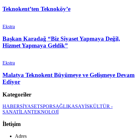
Teknokent’ten Teknoköy’e
Ekstra
Başkan Karadağ “Biz Siyaset Yapmaya Değil,
Hizmet Yapmaya Geldik”
Ekstra
Malatya Teknokent Büyümeye ve Gelişmeye Devam
Ediyor
Kategoriler
HABER
SİYASET
SPOR
SAĞLIK
ASAYİŞ
KÜLTÜR -
SANAT
İLAN
TEKNOLOJİ
İletişim
Adres