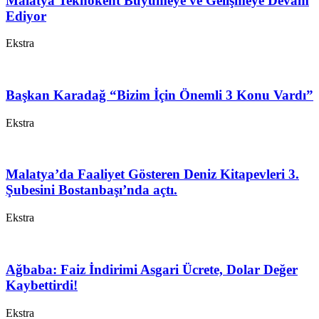
Malatya Teknokent Büyümeye ve Gelişmeye Devam
Ediyor
Ekstra
Başkan Karadağ “Bizim İçin Önemli 3 Konu Vardı”
Ekstra
Malatya’da Faaliyet Gösteren Deniz Kitapevleri 3.
Şubesini Bostanbaşı’nda açtı.
Ekstra
Ağbaba: Faiz İndirimi Asgari Ücrete, Dolar Değer
Kaybettirdi!
Ekstra