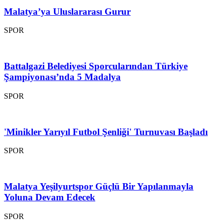
Malatya’ya Uluslararası Gurur
SPOR
Battalgazi Belediyesi Sporcularından Türkiye
Şampiyonası’nda 5 Madalya
SPOR
'Minikler Yarıyıl Futbol Şenliği' Turnuvası Başladı
SPOR
Malatya Yeşilyurtspor Güçlü Bir Yapılanmayla
Yoluna Devam Edecek
SPOR