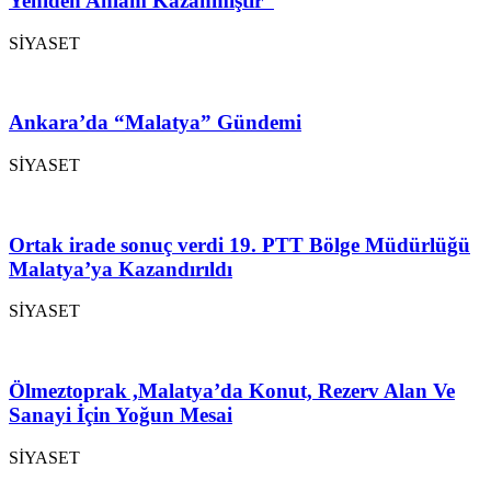
Yeniden Anlam Kazanmıştır”
SİYASET
Ankara’da “Malatya” Gündemi
SİYASET
Ortak irade sonuç verdi 19. PTT Bölge Müdürlüğü
Malatya’ya Kazandırıldı
SİYASET
Ölmeztoprak ,Malatya’da Konut, Rezerv Alan Ve
Sanayi İçin Yoğun Mesai
SİYASET