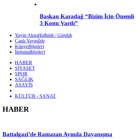
Başkan Karadağ “Bizim İçin Önemli
3 Konu Vardı”
Yayın Akışı
Haftalık / Günlük
Canlı Yayın
İzle
Künye
Bilgileri
İletişim
Bilgileri
HABER
SİYASET
SPOR
SAĞLIK
ASAYİŞ
KÜLTÜR - SANAT
HABER
Battalgazi’de Ramazan Ayında Dayanışma