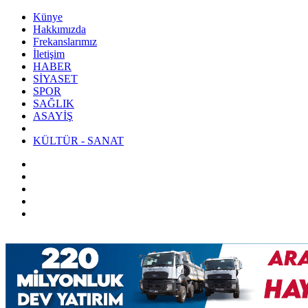
Künye
Hakkımızda
Frekanslarımız
İletişim
HABER
SİYASET
SPOR
SAĞLIK
ASAYİŞ
KÜLTÜR - SANAT