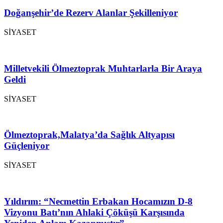
Doğanşehir’de Rezerv Alanlar Şekilleniyor
SİYASET
Milletvekili Ölmeztoprak Muhtarlarla Bir Araya
Geldi
SİYASET
Ölmeztoprak,Malatya’da Sağlık Altyapısı
Güçleniyor
SİYASET
Yıldırım: “Necmettin Erbakan Hocamızın D-8
Vizyonu Batı’nın Ahlaki Çöküşü Karşısında