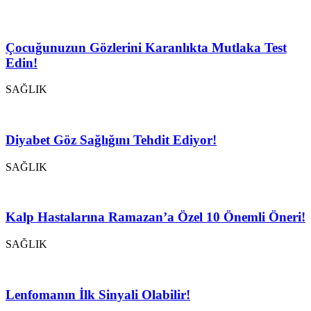
Çocuğunuzun Gözlerini Karanlıkta Mutlaka Test
Edin!
SAĞLIK
Diyabet Göz Sağlığını Tehdit Ediyor!
SAĞLIK
Kalp Hastalarına Ramazan’a Özel 10 Önemli Öneri!
SAĞLIK
Lenfomanın İlk Sinyali Olabilir!