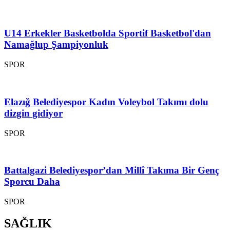
U14 Erkekler Basketbolda Sportif Basketbol'dan
Namağlup Şampiyonluk
SPOR
Elazığ Belediyespor Kadın Voleybol Takımı dolu
dizgin gidiyor
SPOR
Battalgazi Belediyespor’dan Millî Takıma Bir Genç
Sporcu Daha
SPOR
SAĞLIK