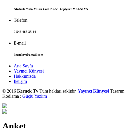
Atatürk Mah. Vatan Cad. No.55 Yeşilyurt MALATYA
Telefon
0 546 465 35 44
E-mail
kernektv@gmail.com
Ana Sayfa
Yayıncı Künyesi
Hakkımızda
İletişim
© 2016
Kernek Tv
Tüm hakları saklıdır.
Yayıncı Künyesi
Tasarım
Kodlama :
Güçlü Yazlım
Anket