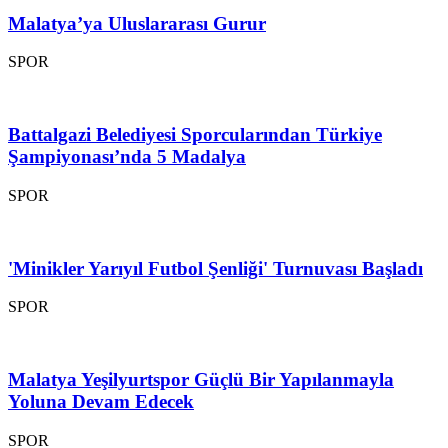
Malatya’ya Uluslararası Gurur
SPOR
Battalgazi Belediyesi Sporcularından Türkiye
Şampiyonası’nda 5 Madalya
SPOR
'Minikler Yarıyıl Futbol Şenliği' Turnuvası Başladı
SPOR
Malatya Yeşilyurtspor Güçlü Bir Yapılanmayla
Yoluna Devam Edecek
SPOR