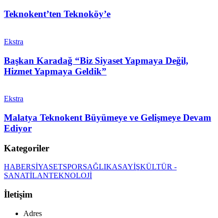
Teknokent’ten Teknoköy’e
Ekstra
Başkan Karadağ “Biz Siyaset Yapmaya Değil,
Hizmet Yapmaya Geldik”
Ekstra
Malatya Teknokent Büyümeye ve Gelişmeye Devam
Ediyor
Kategoriler
HABER
SİYASET
SPOR
SAĞLIK
ASAYİŞ
KÜLTÜR -
SANAT
İLAN
TEKNOLOJİ
İletişim
Adres