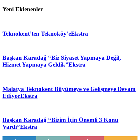
Yeni Eklenenler
Teknokent’ten Teknoköy’e
Ekstra
Başkan Karadağ “Biz Siyaset Yapmaya Değil,
Hizmet Yapmaya Geldik”
Ekstra
Malatya Teknokent Büyümeye ve Gelişmeye Devam
Ediyor
Ekstra
Başkan Karadağ “Bizim İçin Önemli 3 Konu
Vardı”
Ekstra