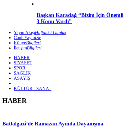
Başkan Karadağ “Bizim İçin Önemli
3 Konu Vardı”
Yayın Akışı
Haftalık / Günlük
Canlı Yayın
İzle
Künye
Bilgileri
İletişim
Bilgileri
HABER
SİYASET
SPOR
SAĞLIK
ASAYİŞ
KÜLTÜR - SANAT
HABER
Battalgazi’de Ramazan Ayında Dayanışma