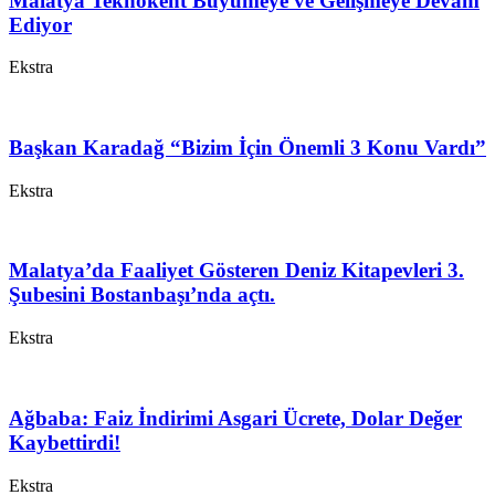
Malatya Teknokent Büyümeye ve Gelişmeye Devam
Ediyor
Ekstra
Başkan Karadağ “Bizim İçin Önemli 3 Konu Vardı”
Ekstra
Malatya’da Faaliyet Gösteren Deniz Kitapevleri 3.
Şubesini Bostanbaşı’nda açtı.
Ekstra
Ağbaba: Faiz İndirimi Asgari Ücrete, Dolar Değer
Kaybettirdi!
Ekstra