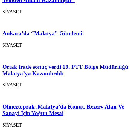
Yeniden Anlam Kazanmıştır”
SİYASET
Ankara’da “Malatya” Gündemi
SİYASET
Ortak irade sonuç verdi 19. PTT Bölge Müdürlüğü
Malatya’ya Kazandırıldı
SİYASET
Ölmeztoprak ,Malatya’da Konut, Rezerv Alan Ve
Sanayi İçin Yoğun Mesai
SİYASET