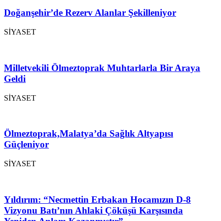
Doğanşehir’de Rezerv Alanlar Şekilleniyor
SİYASET
Milletvekili Ölmeztoprak Muhtarlarla Bir Araya
Geldi
SİYASET
Ölmeztoprak,Malatya’da Sağlık Altyapısı
Güçleniyor
SİYASET
Yıldırım: “Necmettin Erbakan Hocamızın D-8
Vizyonu Batı’nın Ahlaki Çöküşü Karşısında