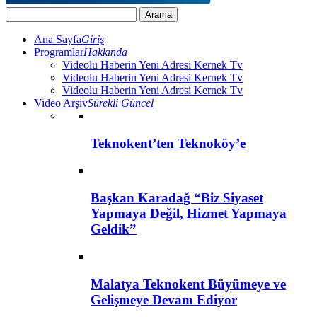
Ana Sayfa
Giriş
Programlar
Hakkında
Videolu Haberin Yeni Adresi Kernek Tv
Videolu Haberin Yeni Adresi Kernek Tv
Videolu Haberin Yeni Adresi Kernek Tv
Video Arşiv
Sürekli Güncel
Teknokent’ten Teknoköy’e
Başkan Karadağ “Biz Siyaset
Yapmaya Değil, Hizmet Yapmaya
Geldik”
Malatya Teknokent Büyümeye ve
Gelişmeye Devam Ediyor