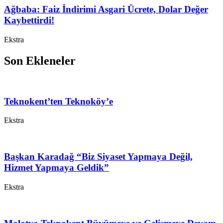
Ağbaba: Faiz İndirimi Asgari Ücrete, Dolar Değer
Kaybettirdi!
Ekstra
Son Ekleneler
Teknokent’ten Teknoköy’e
Ekstra
Başkan Karadağ “Biz Siyaset Yapmaya Değil,
Hizmet Yapmaya Geldik”
Ekstra