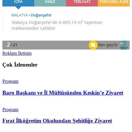
Reklam İletişim
Çok İzlenenler
Program
Baro Başkanı ve İl Müftüsünden Keskin’e Ziyaret
Program
Fırat İlköğretim Okulundan Şehitliğe Ziyaret