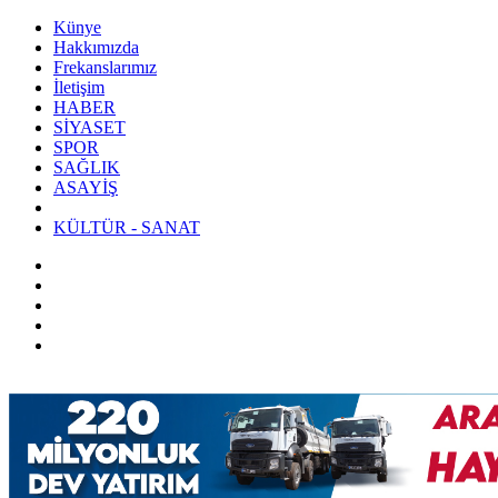
Künye
Hakkımızda
Frekanslarımız
İletişim
HABER
SİYASET
SPOR
SAĞLIK
ASAYİŞ
KÜLTÜR - SANAT