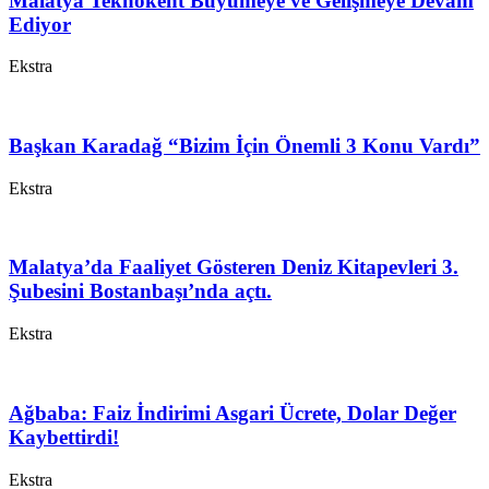
Malatya Teknokent Büyümeye ve Gelişmeye Devam
Ediyor
Ekstra
Başkan Karadağ “Bizim İçin Önemli 3 Konu Vardı”
Ekstra
Malatya’da Faaliyet Gösteren Deniz Kitapevleri 3.
Şubesini Bostanbaşı’nda açtı.
Ekstra
Ağbaba: Faiz İndirimi Asgari Ücrete, Dolar Değer
Kaybettirdi!
Ekstra