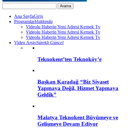
Ana Sayfa
Giriş
Programlar
Hakkında
Videolu Haberin Yeni Adresi Kernek Tv
Videolu Haberin Yeni Adresi Kernek Tv
Videolu Haberin Yeni Adresi Kernek Tv
Video Arşiv
Sürekli Güncel
Teknokent’ten Teknoköy’e
Başkan Karadağ “Biz Siyaset
Yapmaya Değil, Hizmet Yapmaya
Geldik”
Malatya Teknokent Büyümeye ve
Gelişmeye Devam Ediyor