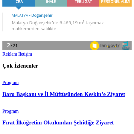
Reklam İletişim
Çok İzlenenler
Program
Baro Başkanı ve İl Müftüsünden Keskin’e Ziyaret
Program
Fırat İlköğretim Okulundan Şehitliğe Ziyaret