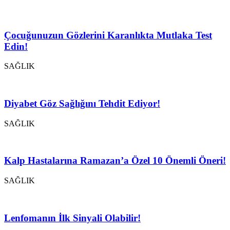
Çocuğunuzun Gözlerini Karanlıkta Mutlaka Test
Edin!
SAĞLIK
Diyabet Göz Sağlığını Tehdit Ediyor!
SAĞLIK
Kalp Hastalarına Ramazan’a Özel 10 Önemli Öneri!
SAĞLIK
Lenfomanın İlk Sinyali Olabilir!