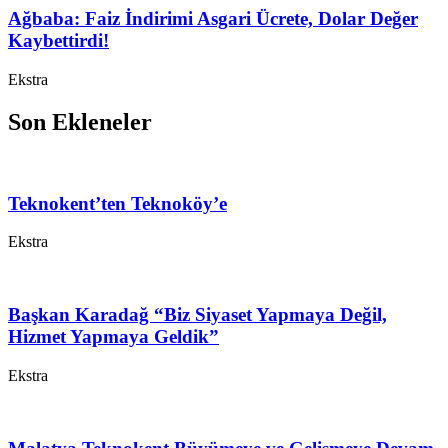
Ağbaba: Faiz İndirimi Asgari Ücrete, Dolar Değer
Kaybettirdi!
Ekstra
Son Ekleneler
Teknokent’ten Teknoköy’e
Ekstra
Başkan Karadağ “Biz Siyaset Yapmaya Değil,
Hizmet Yapmaya Geldik”
Ekstra