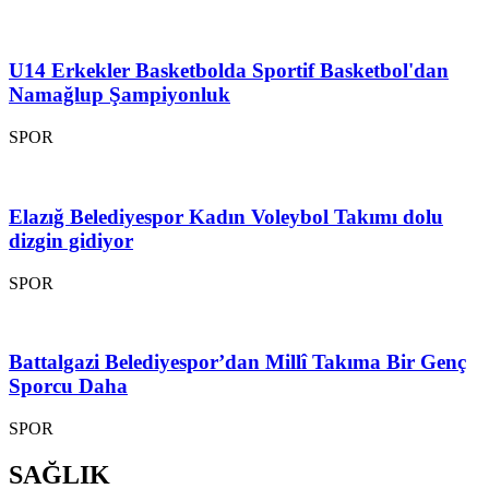
U14 Erkekler Basketbolda Sportif Basketbol'dan
Namağlup Şampiyonluk
SPOR
Elazığ Belediyespor Kadın Voleybol Takımı dolu
dizgin gidiyor
SPOR
Battalgazi Belediyespor’dan Millî Takıma Bir Genç
Sporcu Daha
SPOR
SAĞLIK