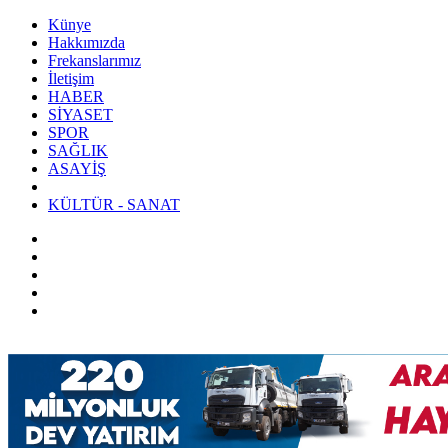
Künye
Hakkımızda
Frekanslarımız
İletişim
HABER
SİYASET
SPOR
SAĞLIK
ASAYİŞ
KÜLTÜR - SANAT