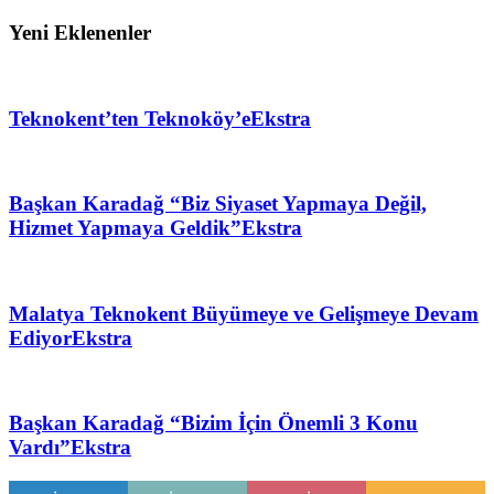
Yeni Eklenenler
Teknokent’ten Teknoköy’e
Ekstra
Başkan Karadağ “Biz Siyaset Yapmaya Değil,
Hizmet Yapmaya Geldik”
Ekstra
Malatya Teknokent Büyümeye ve Gelişmeye Devam
Ediyor
Ekstra
Başkan Karadağ “Bizim İçin Önemli 3 Konu
Vardı”
Ekstra