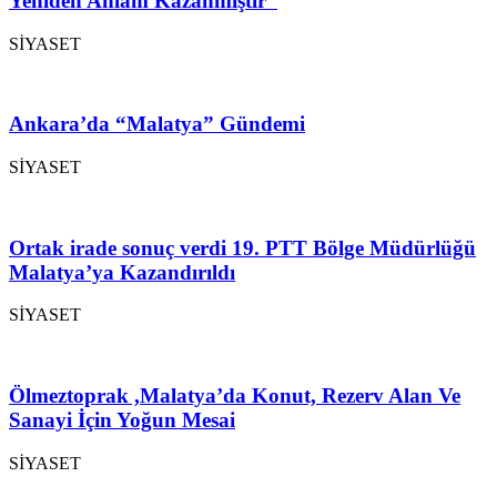
Yeniden Anlam Kazanmıştır”
SİYASET
Ankara’da “Malatya” Gündemi
SİYASET
Ortak irade sonuç verdi 19. PTT Bölge Müdürlüğü
Malatya’ya Kazandırıldı
SİYASET
Ölmeztoprak ,Malatya’da Konut, Rezerv Alan Ve
Sanayi İçin Yoğun Mesai
SİYASET