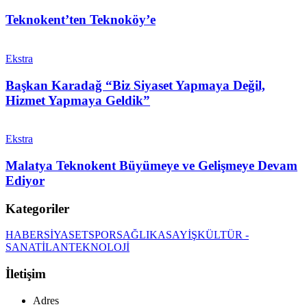
Teknokent’ten Teknoköy’e
Ekstra
Başkan Karadağ “Biz Siyaset Yapmaya Değil,
Hizmet Yapmaya Geldik”
Ekstra
Malatya Teknokent Büyümeye ve Gelişmeye Devam
Ediyor
Kategoriler
HABER
SİYASET
SPOR
SAĞLIK
ASAYİŞ
KÜLTÜR -
SANAT
İLAN
TEKNOLOJİ
İletişim
Adres