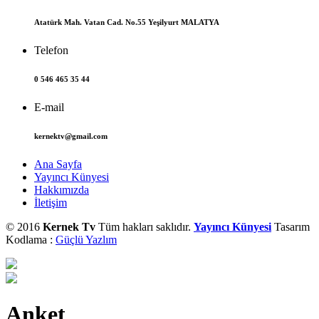
Atatürk Mah. Vatan Cad. No.55 Yeşilyurt MALATYA
Telefon
0 546 465 35 44
E-mail
kernektv@gmail.com
Ana Sayfa
Yayıncı Künyesi
Hakkımızda
İletişim
© 2016
Kernek Tv
Tüm hakları saklıdır.
Yayıncı Künyesi
Tasarım
Kodlama :
Güçlü Yazlım
Anket