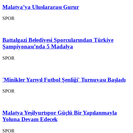
Malatya’ya Uluslararası Gurur
SPOR
Battalgazi Belediyesi Sporcularından Türkiye
Şampiyonası’nda 5 Madalya
SPOR
'Minikler Yarıyıl Futbol Şenliği' Turnuvası Başladı
SPOR
Malatya Yeşilyurtspor Güçlü Bir Yapılanmayla
Yoluna Devam Edecek
SPOR