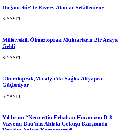
Doğanşehir’de Rezerv Alanlar Şekilleniyor
SİYASET
Milletvekili Ölmeztoprak Muhtarlarla Bir Araya
Geldi
SİYASET
Ölmeztoprak,Malatya’da Sağlık Altyapısı
Güçleniyor
SİYASET
Yıldırım: “Necmettin Erbakan Hocamızın D-8
Vizyonu Batı’nın Ahlaki Çöküşü Karşısında