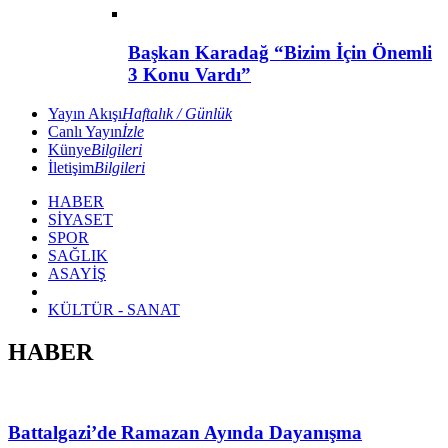
Başkan Karadağ “Bizim İçin Önemli
3 Konu Vardı”
Yayın Akışı
Haftalık / Günlük
Canlı Yayın
İzle
Künye
Bilgileri
İletişim
Bilgileri
HABER
SİYASET
SPOR
SAĞLIK
ASAYİŞ
KÜLTÜR - SANAT
HABER
Battalgazi’de Ramazan Ayında Dayanışma