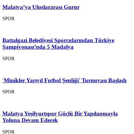
Malatya’ya Uluslararası Gurur
SPOR
Battalgazi Belediyesi Sporcularından Türkiye
Şampiyonası’nda 5 Madalya
SPOR
'Minikler Yarıyıl Futbol Şenliği' Turnuvası Başladı
SPOR
Malatya Yeşilyurtspor Güçlü Bir Yapılanmayla
Yoluna Devam Edecek
SPOR