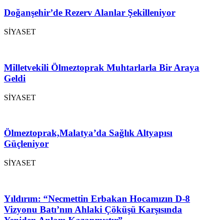
Doğanşehir’de Rezerv Alanlar Şekilleniyor
SİYASET
Milletvekili Ölmeztoprak Muhtarlarla Bir Araya
Geldi
SİYASET
Ölmeztoprak,Malatya’da Sağlık Altyapısı
Güçleniyor
SİYASET
Yıldırım: “Necmettin Erbakan Hocamızın D-8
Vizyonu Batı’nın Ahlaki Çöküşü Karşısında