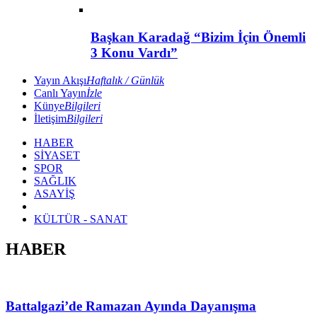
Başkan Karadağ “Bizim İçin Önemli
3 Konu Vardı”
Yayın Akışı
Haftalık / Günlük
Canlı Yayın
İzle
Künye
Bilgileri
İletişim
Bilgileri
HABER
SİYASET
SPOR
SAĞLIK
ASAYİŞ
KÜLTÜR - SANAT
HABER
Battalgazi’de Ramazan Ayında Dayanışma