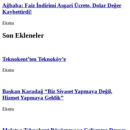
Ağbaba: Faiz İndirimi Asgari Ücrete, Dolar Değer
Kaybettirdi!
Ekstra
Son Ekleneler
Teknokent’ten Teknoköy’e
Ekstra
Başkan Karadağ “Biz Siyaset Yapmaya Değil,
Hizmet Yapmaya Geldik”
Ekstra