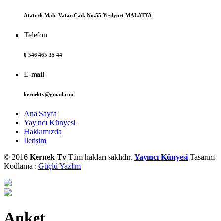
Atatürk Mah. Vatan Cad. No.55 Yeşilyurt MALATYA
Telefon
0 546 465 35 44
E-mail
kernektv@gmail.com
Ana Sayfa
Yayıncı Künyesi
Hakkımızda
İletişim
© 2016
Kernek Tv
Tüm hakları saklıdır.
Yayıncı Künyesi
Tasarım
Kodlama :
Güçlü Yazlım
Anket