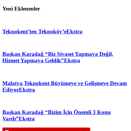
Yeni Eklenenler
Teknokent’ten Teknoköy’e
Ekstra
Başkan Karadağ “Biz Siyaset Yapmaya Değil,
Hizmet Yapmaya Geldik”
Ekstra
Malatya Teknokent Büyümeye ve Gelişmeye Devam
Ediyor
Ekstra
Başkan Karadağ “Bizim İçin Önemli 3 Konu
Vardı”
Ekstra