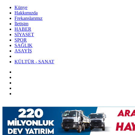
Künye
Hakkımızda
Frekanslarımız
İletişim
HABER
SİYASET
SPOR
SAĞLIK
ASAYİŞ
KÜLTÜR - SANAT