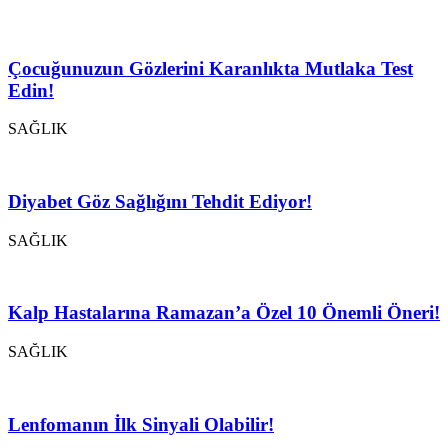
Çocuğunuzun Gözlerini Karanlıkta Mutlaka Test
Edin!
SAĞLIK
Diyabet Göz Sağlığını Tehdit Ediyor!
SAĞLIK
Kalp Hastalarına Ramazan’a Özel 10 Önemli Öneri!
SAĞLIK
Lenfomanın İlk Sinyali Olabilir!