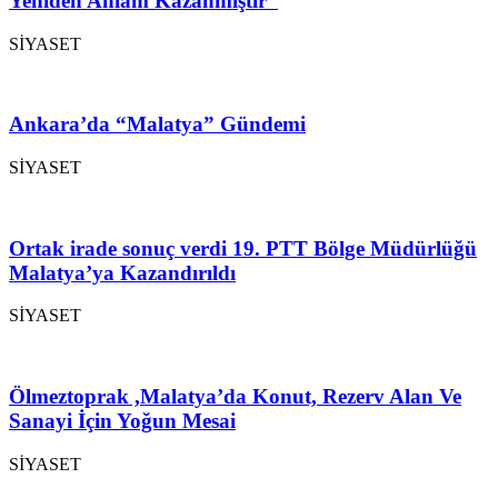
Yeniden Anlam Kazanmıştır”
SİYASET
Ankara’da “Malatya” Gündemi
SİYASET
Ortak irade sonuç verdi 19. PTT Bölge Müdürlüğü
Malatya’ya Kazandırıldı
SİYASET
Ölmeztoprak ,Malatya’da Konut, Rezerv Alan Ve
Sanayi İçin Yoğun Mesai
SİYASET