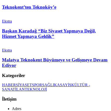
Teknokent’ten Teknoköy’e
Ekstra
Başkan Karadağ “Biz Siyaset Yapmaya Değil,
Hizmet Yapmaya Geldik”
Ekstra
Malatya Teknokent Büyümeye ve Gelişmeye Devam
Ediyor
Kategoriler
HABER
SİYASET
SPOR
SAĞLIK
ASAYİŞ
KÜLTÜR -
SANAT
İLAN
TEKNOLOJİ
İletişim
Adres