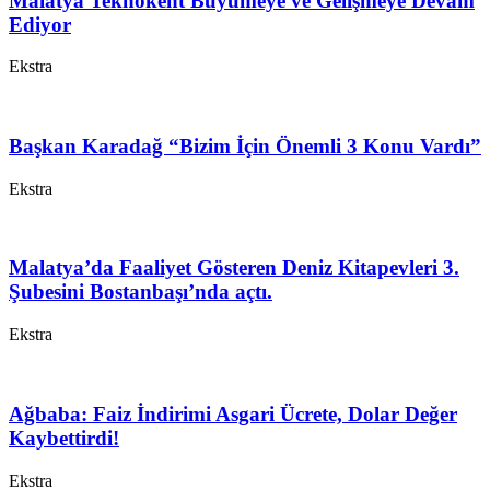
Malatya Teknokent Büyümeye ve Gelişmeye Devam
Ediyor
Ekstra
Başkan Karadağ “Bizim İçin Önemli 3 Konu Vardı”
Ekstra
Malatya’da Faaliyet Gösteren Deniz Kitapevleri 3.
Şubesini Bostanbaşı’nda açtı.
Ekstra
Ağbaba: Faiz İndirimi Asgari Ücrete, Dolar Değer
Kaybettirdi!
Ekstra