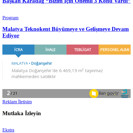
Başkan Karadağ “Bizim İçin Önemli 3 Konu Vardı”
Program
Malatya Teknokent Büyümeye ve Gelişmeye Devam
Ediyor
Reklam İletişim
Mutlaka İzleyin
Ekstra