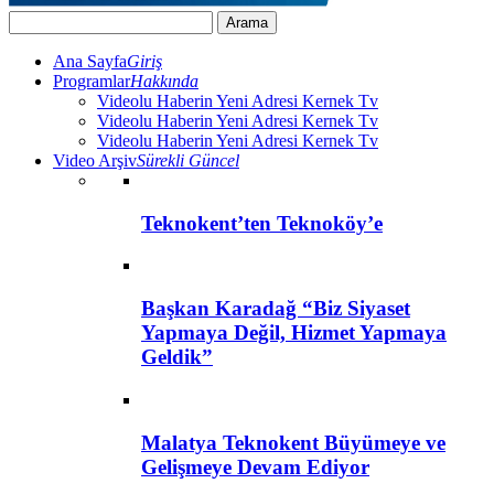
Ana Sayfa
Giriş
Programlar
Hakkında
Videolu Haberin Yeni Adresi Kernek Tv
Videolu Haberin Yeni Adresi Kernek Tv
Videolu Haberin Yeni Adresi Kernek Tv
Video Arşiv
Sürekli Güncel
Teknokent’ten Teknoköy’e
Başkan Karadağ “Biz Siyaset
Yapmaya Değil, Hizmet Yapmaya
Geldik”
Malatya Teknokent Büyümeye ve
Gelişmeye Devam Ediyor