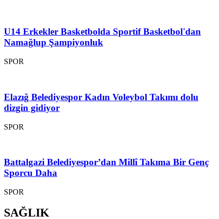
U14 Erkekler Basketbolda Sportif Basketbol'dan
Namağlup Şampiyonluk
SPOR
Elazığ Belediyespor Kadın Voleybol Takımı dolu
dizgin gidiyor
SPOR
Battalgazi Belediyespor’dan Millî Takıma Bir Genç
Sporcu Daha
SPOR
SAĞLIK