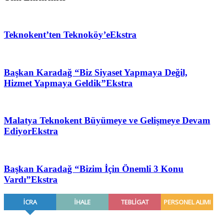
Teknokent’ten Teknoköy’e
Ekstra
Başkan Karadağ “Biz Siyaset Yapmaya Değil,
Hizmet Yapmaya Geldik”
Ekstra
Malatya Teknokent Büyümeye ve Gelişmeye Devam
Ediyor
Ekstra
Başkan Karadağ “Bizim İçin Önemli 3 Konu
Vardı”
Ekstra