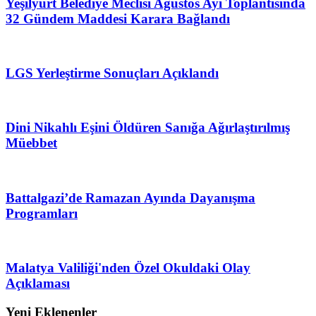
Yeşilyurt Belediye Meclisi Ağustos Ayı Toplantısında
32 Gündem Maddesi Karara Bağlandı
LGS Yerleştirme Sonuçları Açıklandı
Dini Nikahlı Eşini Öldüren Sanığa Ağırlaştırılmış
Müebbet
Battalgazi’de Ramazan Ayında Dayanışma
Programları
Malatya Valiliği'nden Özel Okuldaki Olay
Açıklaması
Yeni Eklenenler