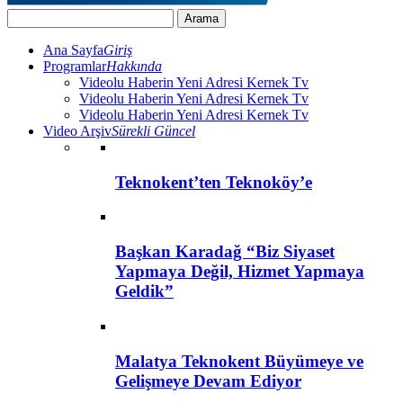
Ana Sayfa
Giriş
Programlar
Hakkında
Videolu Haberin Yeni Adresi Kernek Tv
Videolu Haberin Yeni Adresi Kernek Tv
Videolu Haberin Yeni Adresi Kernek Tv
Video Arşiv
Sürekli Güncel
Teknokent’ten Teknoköy’e
Başkan Karadağ “Biz Siyaset
Yapmaya Değil, Hizmet Yapmaya
Geldik”
Malatya Teknokent Büyümeye ve
Gelişmeye Devam Ediyor