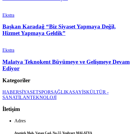
Ekstra
Başkan Karadağ “Biz Siyaset Yapmaya Değil,
Hizmet Yapmaya Geldik”
Ekstra
Malatya Teknokent Büyümeye ve Gelişmeye Devam
Ediyor
Kategoriler
HABER
SİYASET
SPOR
SAĞLIK
ASAYİŞ
KÜLTÜR -
SANAT
İLAN
TEKNOLOJİ
İletişim
Adres
Atatürk Mah. Vatan Cad. No.55 Yeşilyurt MALATYA