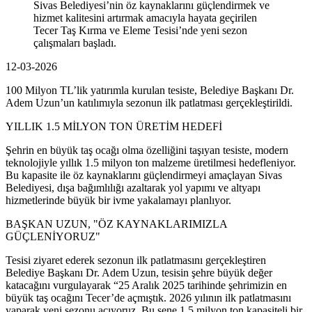
Sivas Belediyesi’nin öz kaynaklarını güçlendirmek ve
hizmet kalitesini artırmak amacıyla hayata geçirilen
Tecer Taş Kırma ve Eleme Tesisi’nde yeni sezon
çalışmaları başladı.
12-03-2026
100 Milyon TL’lik yatırımla kurulan tesiste, Belediye Başkanı Dr.
Adem Uzun’un katılımıyla sezonun ilk patlatması gerçekleştirildi.
YILLIK 1.5 MİLYON TON ÜRETİM HEDEFİ
Şehrin en büyük taş ocağı olma özelliğini taşıyan tesiste, modern
teknolojiyle yıllık 1.5 milyon ton malzeme üretilmesi hedefleniyor.
Bu kapasite ile öz kaynaklarını güçlendirmeyi amaçlayan Sivas
Belediyesi, dışa bağımlılığı azaltarak yol yapımı ve altyapı
hizmetlerinde büyük bir ivme yakalamayı planlıyor.
BAŞKAN UZUN, "ÖZ KAYNAKLARIMIZLA
GÜÇLENİYORUZ"
Tesisi ziyaret ederek sezonun ilk patlatmasını gerçekleştiren
Belediye Başkanı Dr. Adem Uzun, tesisin şehre büyük değer
katacağını vurgulayarak “25 Aralık 2025 tarihinde şehrimizin en
büyük taş ocağını Tecer’de açmıştık. 2026 yılının ilk patlatmasını
yaparak yeni sezonu açıyoruz. Bu sene 1.5 milyon ton kapasiteli bir