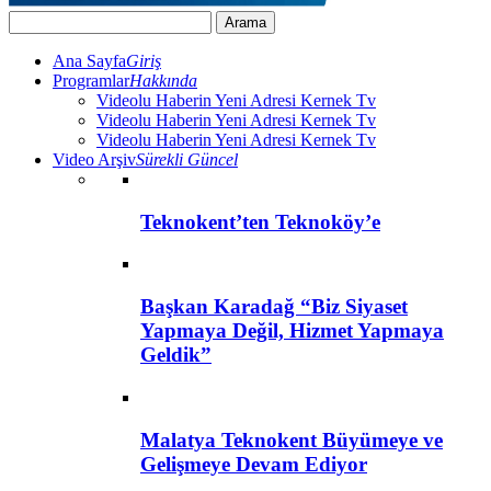
Ana Sayfa
Giriş
Programlar
Hakkında
Videolu Haberin Yeni Adresi Kernek Tv
Videolu Haberin Yeni Adresi Kernek Tv
Videolu Haberin Yeni Adresi Kernek Tv
Video Arşiv
Sürekli Güncel
Teknokent’ten Teknoköy’e
Başkan Karadağ “Biz Siyaset
Yapmaya Değil, Hizmet Yapmaya
Geldik”
Malatya Teknokent Büyümeye ve
Gelişmeye Devam Ediyor