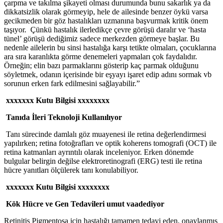
çarpma ve takılma şikayeti olması durumunda bunu sakarlık ya da
dikkatsizlik olarak görmeyip, hele de ailesinde benzer öykü varsa
gecikmeden bir göz hastalıkları uzmanına başvurmak kritik önem
taşıyor. Çünkü hastalık ilerledikçe çevre görüşü daralır ve ‘hasta
tünel’ görüşü dediğimiz sadece merkezden görmeye başlar. Bu
nedenle ailelerin bu sinsi hastalığa karşı tetikte olmaları, çocuklarına
ara sıra karanlıkta görme denemeleri yapmaları çok faydalıdır.
Örneğin; elin bazı parmaklarını gösterip kaç parmak olduğunu
söyletmek, odanın içerisinde bir eşyayı işaret edip adını sormak vb
sorunun erken fark edilmesini sağlayabilir.”
xxxxxxx Kutu Bilgisi xxxxxxxx
Tanıda İleri Teknoloji Kullanılıyor
Tanı sürecinde damlalı göz muayenesi ile retina değerlendirmesi
yapılırken; retina fotoğrafları ve optik koherens tomografi (OCT) ile
retina katmanları ayrıntılı olarak inceleniyor. Erken dönemde
bulgular belirgin değilse elektroretinografi (ERG) testi ile retina
hücre yanıtları ölçülerek tanı konulabiliyor.
xxxxxxx Kutu Bilgisi xxxxxxxx
Kök Hücre ve Gen Tedavileri umut vaadediyor
Retinitis Pigmentosa için hastalığı tamamen tedavi eden, onaylanmış