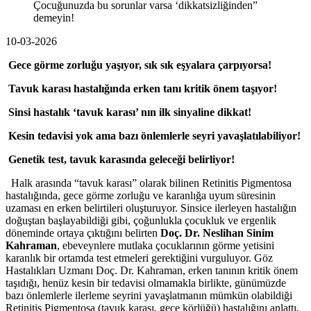
Çocuğunuzda bu sorunlar varsa ‘dikkatsizliğinden”
demeyin!
10-03-2026
Gece görme zorluğu yaşıyor, sık sık eşyalara çarpıyorsa!
Tavuk karası hastalığında erken tanı kritik önem taşıyor!
Sinsi hastalık ‘tavuk karası’ nın ilk sinyaline dikkat!
Kesin tedavisi yok ama bazı önlemlerle seyri yavaşlatılabiliyor!
Genetik test, tavuk karasında geleceği belirliyor!
Halk arasında “tavuk karası” olarak bilinen Retinitis Pigmentosa
hastalığında, gece görme zorluğu ve karanlığa uyum süresinin
uzaması en erken belirtileri oluşturuyor. Sinsice ilerleyen hastalığın
doğuştan başlayabildiği gibi, çoğunlukla çocukluk ve ergenlik
döneminde ortaya çıktığını belirten
Doç. Dr. Neslihan Sinim
Kahraman
, ebeveynlere mutlaka çocuklarının görme yetisini
karanlık bir ortamda test etmeleri gerektiğini vurguluyor. Göz
Hastalıkları Uzmanı Doç. Dr. Kahraman, erken tanının kritik önem
taşıdığı, henüz kesin bir tedavisi olmamakla birlikte, günümüzde
bazı önlemlerle ilerleme seyrini yavaşlatmanın mümkün olabildiği
Retinitis Pigmentosa (tavuk karası, gece körlüğü) hastalığını anlattı,