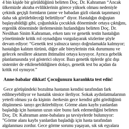
4 bin kişide bir görüldüğünü belirten Doç. Dr. Kahraman “Ancak
ülkemizde akraba evliliklerinin görece yüksek olması nedeniyle
çekinik geçişli formların (anne ve babadan gizli olarak taşınması)
daha sık görülebileceği belirtiliyor” diyor. Hastalığın doğuştan
başlayabildiği gibi, çoğunlukla çocukluk döneminde ortaya çıktığını,
ergenlik döneminde ilerlemesinin hızlandığını belirten Doç. Dr.
Neslihan Sinim Kahraman, erken tanı ve genetik testin hastalığın
yönetiminde kritik rol oynadığını vurgulayarak sözlerine şöyle
devam ediyor: “Genetik test yalnızca tanıyı doğrulamakla kalmıyor;
hastalığın kalıtım türünü, diğer aile bireylerinin risk durumunu ve
gelecek nesillere aktarım ihtimalini ortaya koyuyor. Ayrıca gebelik
planlamasında yol gösterici oluyor. Bazı genetik tiplerde göz dışı
sistemler de etkilenebildiğinen dolayı, genetik test bu açıdan da
kritik rol oynuyor.”
Anne-babalar dikkat! Çocuğunuzu karanlıkta test edin!
Gece görüşündeki bozulma hastanın kendisi tarafından fark
edilmeyebiliyor ve hastalık sinsice ilerliyor. Sokak aydınlatmalarının
yeterli olması ya da kişinin -herkesin gece kendisi gibi gördüğünü
düşünmesi- tanıyı geciktirebiliyor. Görme alanı kaybı yanlardan
başladığı için hastanın uzun süre bunu fark edemediğini belirten
Doç. Dr. Kahraman anne-babalara şu tavsiyelerde bulunuyor:
”Görme alanı kaybı yanlardan başladığı için hasta tarafından
algılanması zordur. Gece görme sorunu yaşayan, sık sık eşyalara