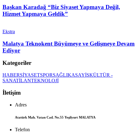
Başkan Karadağ “Biz Siyaset Yapmaya Değil,
Hizmet Yapmaya Geldik”
Ekstra
Malatya Teknokent Büyümeye ve Gelişmeye Devam
Ediyor
Kategoriler
HABER
SİYASET
SPOR
SAĞLIK
ASAYİŞ
KÜLTÜR -
SANAT
İLAN
TEKNOLOJİ
İletişim
Adres
Atatürk Mah. Vatan Cad. No.55 Yeşilyurt MALATYA
Telefon