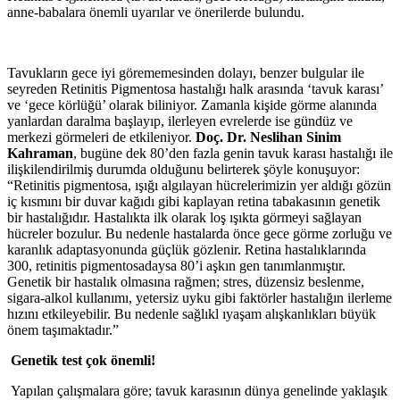
anne-babalara önemli uyarılar ve önerilerde bulundu.
Tavukların gece iyi görememesinden dolayı, benzer bulgular ile
seyreden Retinitis Pigmentosa hastalığı halk arasında ‘tavuk karası’
ve ‘gece körlüğü’ olarak biliniyor. Zamanla kişide görme alanında
yanlardan daralma başlayıp, ilerleyen evrelerde ise gündüz ve
merkezi görmeleri de etkileniyor.
Doç. Dr. Neslihan Sinim
Kahraman
, bugüne dek 80’den fazla genin tavuk karası hastalığı ile
ilişkilendirilmiş durumda olduğunu belirterek şöyle konuşuyor:
“Retinitis pigmentosa, ışığı algılayan hücrelerimizin yer aldığı gözün
iç kısmını bir duvar kağıdı gibi kaplayan retina tabakasının genetik
bir hastalığıdır. Hastalıkta ilk olarak loş ışıkta görmeyi sağlayan
hücreler bozulur. Bu nedenle hastalarda önce gece görme zorluğu ve
karanlık adaptasyonunda güçlük gözlenir. Retina hastalıklarında
300, retinitis pigmentosadaysa 80’i aşkın gen tanımlanmıştır.
Genetik bir hastalık olmasına rağmen; stres, düzensiz beslenme,
sigara-alkol kullanımı, yetersiz uyku gibi faktörler hastalığın ilerleme
hızını etkileyebilir. Bu nedenle sağlıkl ıyaşam alışkanlıkları büyük
önem taşımaktadır.”
Genetik test çok önemli!
Yapılan çalışmalara göre; tavuk karasının dünya genelinde yaklaşık