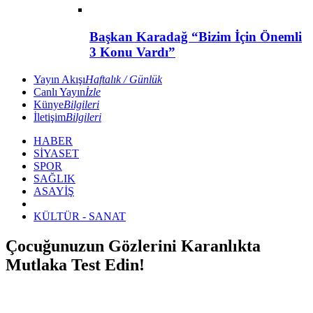
Başkan Karadağ “Bizim İçin Önemli
3 Konu Vardı”
Yayın Akışı
Haftalık / Günlük
Canlı Yayın
İzle
Künye
Bilgileri
İletişim
Bilgileri
HABER
SİYASET
SPOR
SAĞLIK
ASAYİŞ
KÜLTÜR - SANAT
Çocuğunuzun Gözlerini Karanlıkta
Mutlaka Test Edin!