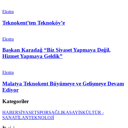
Ekstra
Teknokent’ten Teknoköy’e
Ekstra
Başkan Karadağ “Biz Siyaset Yapmaya Değil,
Hizmet Yapmaya Geldik”
Ekstra
Malatya Teknokent Büyümeye ve Gelişmeye Devam
Ediyor
Kategoriler
HABER
SİYASET
SPOR
SAĞLIK
ASAYİŞ
KÜLTÜR -
SANAT
İLAN
TEKNOLOJİ