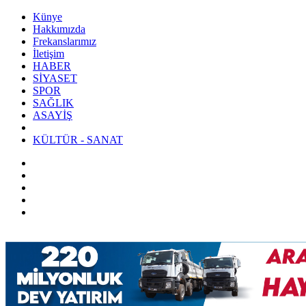
Künye
Hakkımızda
Frekanslarımız
İletişim
HABER
SİYASET
SPOR
SAĞLIK
ASAYİŞ
KÜLTÜR - SANAT