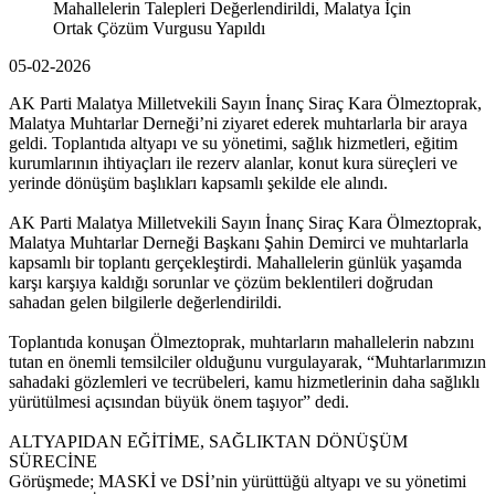
Mahallelerin Talepleri Değerlendirildi, Malatya İçin
Ortak Çözüm Vurgusu Yapıldı
05-02-2026
AK Parti Malatya Milletvekili Sayın İnanç Siraç Kara Ölmeztoprak,
Malatya Muhtarlar Derneği’ni ziyaret ederek muhtarlarla bir araya
geldi. Toplantıda altyapı ve su yönetimi, sağlık hizmetleri, eğitim
kurumlarının ihtiyaçları ile rezerv alanlar, konut kura süreçleri ve
yerinde dönüşüm başlıkları kapsamlı şekilde ele alındı.
AK Parti Malatya Milletvekili Sayın İnanç Siraç Kara Ölmeztoprak,
Malatya Muhtarlar Derneği Başkanı Şahin Demirci ve muhtarlarla
kapsamlı bir toplantı gerçekleştirdi. Mahallelerin günlük yaşamda
karşı karşıya kaldığı sorunlar ve çözüm beklentileri doğrudan
sahadan gelen bilgilerle değerlendirildi.
Toplantıda konuşan Ölmeztoprak, muhtarların mahallelerin nabzını
tutan en önemli temsilciler olduğunu vurgulayarak, “Muhtarlarımızın
sahadaki gözlemleri ve tecrübeleri, kamu hizmetlerinin daha sağlıklı
yürütülmesi açısından büyük önem taşıyor” dedi.
ALTYAPIDAN EĞİTİME, SAĞLIKTAN DÖNÜŞÜM
SÜRECİNE
Görüşmede; MASKİ ve DSİ’nin yürüttüğü altyapı ve su yönetimi