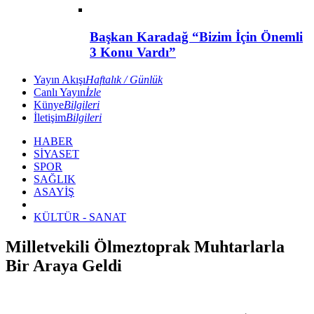
Başkan Karadağ “Bizim İçin Önemli
3 Konu Vardı”
Yayın Akışı
Haftalık / Günlük
Canlı Yayın
İzle
Künye
Bilgileri
İletişim
Bilgileri
HABER
SİYASET
SPOR
SAĞLIK
ASAYİŞ
KÜLTÜR - SANAT
Milletvekili Ölmeztoprak Muhtarlarla
Bir Araya Geldi