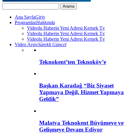
Ana Sayfa
Giriş
Programlar
Hakkında
Videolu Haberin Yeni Adresi Kernek Tv
Videolu Haberin Yeni Adresi Kernek Tv
Videolu Haberin Yeni Adresi Kernek Tv
Video Arşiv
Sürekli Güncel
Teknokent’ten Teknoköy’e
Başkan Karadağ “Biz Siyaset
Yapmaya Değil, Hizmet Yapmaya
Geldik”
Malatya Teknokent Büyümeye ve
Gelişmeye Devam Ediyor