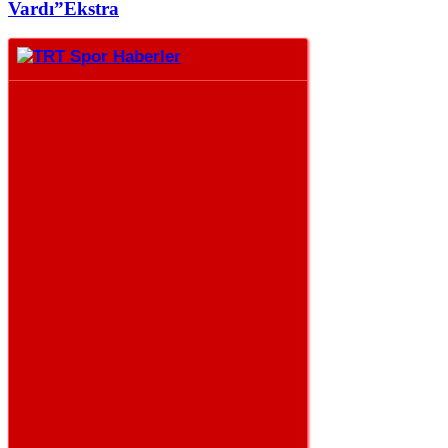
Vardı”
Ekstra