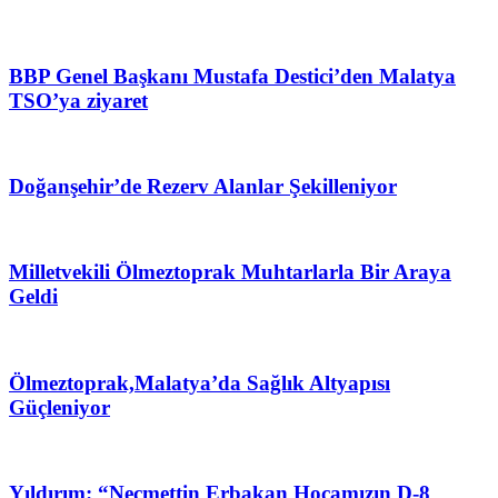
BBP Genel Başkanı Mustafa Destici’den Malatya
TSO’ya ziyaret
Doğanşehir’de Rezerv Alanlar Şekilleniyor
Milletvekili Ölmeztoprak Muhtarlarla Bir Araya
Geldi
Ölmeztoprak,Malatya’da Sağlık Altyapısı
Güçleniyor
Yıldırım: “Necmettin Erbakan Hocamızın D-8