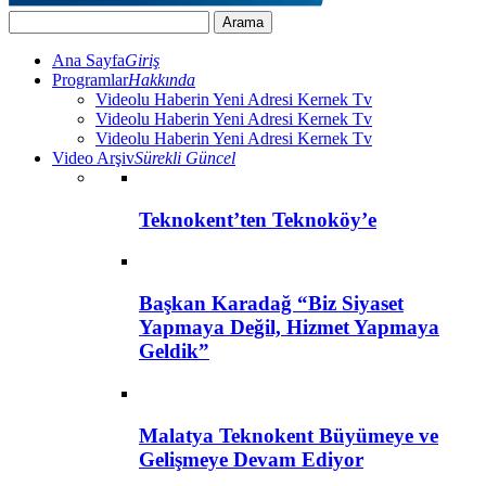
Ana Sayfa
Giriş
Programlar
Hakkında
Videolu Haberin Yeni Adresi Kernek Tv
Videolu Haberin Yeni Adresi Kernek Tv
Videolu Haberin Yeni Adresi Kernek Tv
Video Arşiv
Sürekli Güncel
Teknokent’ten Teknoköy’e
Başkan Karadağ “Biz Siyaset
Yapmaya Değil, Hizmet Yapmaya
Geldik”
Malatya Teknokent Büyümeye ve
Gelişmeye Devam Ediyor