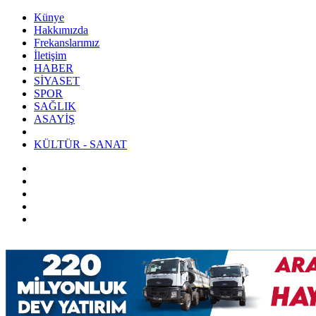
Künye
Hakkımızda
Frekanslarımız
İletişim
HABER
SİYASET
SPOR
SAĞLIK
ASAYİŞ
KÜLTÜR - SANAT