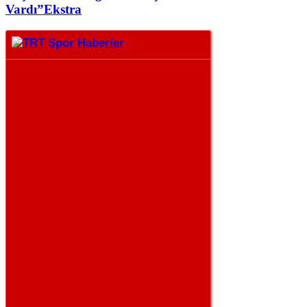
Vardı”
Ekstra