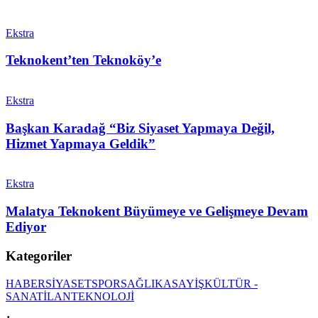
Ekstra
Teknokent’ten Teknoköy’e
Ekstra
Başkan Karadağ “Biz Siyaset Yapmaya Değil,
Hizmet Yapmaya Geldik”
Ekstra
Malatya Teknokent Büyümeye ve Gelişmeye Devam
Ediyor
Kategoriler
HABER
SİYASET
SPOR
SAĞLIK
ASAYİŞ
KÜLTÜR -
SANAT
İLAN
TEKNOLOJİ