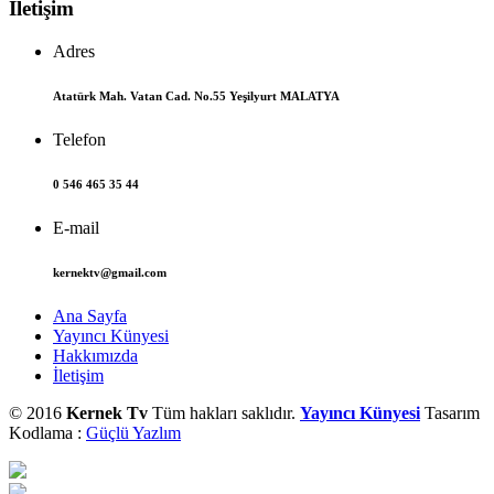
İletişim
Adres
Atatürk Mah. Vatan Cad. No.55 Yeşilyurt MALATYA
Telefon
0 546 465 35 44
E-mail
kernektv@gmail.com
Ana Sayfa
Yayıncı Künyesi
Hakkımızda
İletişim
© 2016
Kernek Tv
Tüm hakları saklıdır.
Yayıncı Künyesi
Tasarım
Kodlama :
Güçlü Yazlım