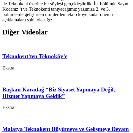
ile Teknokent üzerine bir söyleşi gerçekleştirdik. İlk bölümde Sayın
Kocamz ‘ı ve Teknokenti tanıyacağımız yazımıza 2. ve 3.
bölümlerde geliştirilen ürünlerden tekno köye kadar önemli
açıklamalara şahit olacağız.
Diğer Videolar
Teknokent’ten Teknoköy’e
Ekstra
Başkan Karadağ “Biz Siyaset Yapmaya Değil,
Hizmet Yapmaya Geldik”
Ekstra
Malatya Teknokent Büyümeye ve Gelişmeye Devam