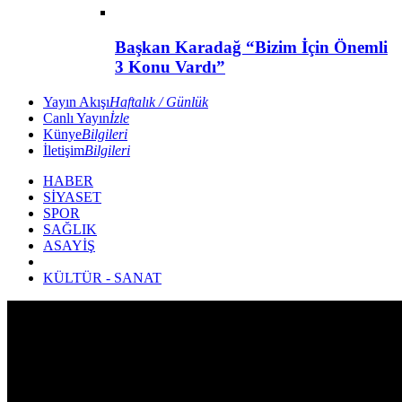
Başkan Karadağ “Bizim İçin Önemli
3 Konu Vardı”
Yayın Akışı
Haftalık / Günlük
Canlı Yayın
İzle
Künye
Bilgileri
İletişim
Bilgileri
HABER
SİYASET
SPOR
SAĞLIK
ASAYİŞ
KÜLTÜR - SANAT