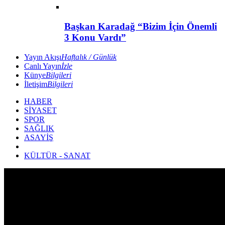
Başkan Karadağ “Bizim İçin Önemli
3 Konu Vardı”
Yayın Akışı
Haftalık / Günlük
Canlı Yayın
İzle
Künye
Bilgileri
İletişim
Bilgileri
HABER
SİYASET
SPOR
SAĞLIK
ASAYİŞ
KÜLTÜR - SANAT