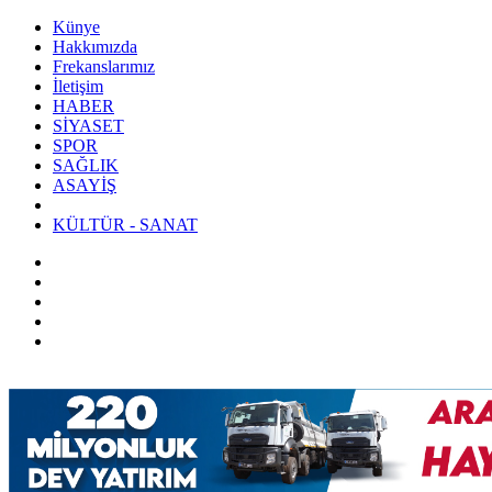
Künye
Hakkımızda
Frekanslarımız
İletişim
HABER
SİYASET
SPOR
SAĞLIK
ASAYİŞ
KÜLTÜR - SANAT