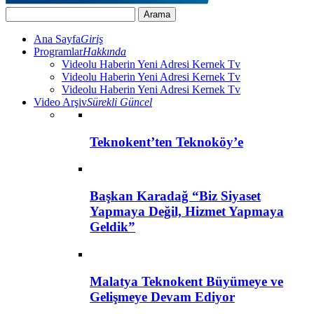
Ana Sayfa
Giriş
Programlar
Hakkında
Videolu Haberin Yeni Adresi Kernek Tv
Videolu Haberin Yeni Adresi Kernek Tv
Videolu Haberin Yeni Adresi Kernek Tv
Video Arşiv
Sürekli Güncel
Teknokent’ten Teknoköy’e
Başkan Karadağ “Biz Siyaset
Yapmaya Değil, Hizmet Yapmaya
Geldik”
Malatya Teknokent Büyümeye ve
Gelişmeye Devam Ediyor