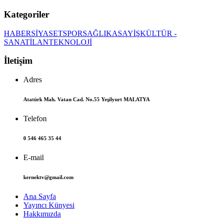
Kategoriler
HABER
SİYASET
SPOR
SAĞLIK
ASAYİŞ
KÜLTÜR -
SANAT
İLAN
TEKNOLOJİ
İletişim
Adres
Atatürk Mah. Vatan Cad. No.55 Yeşilyurt MALATYA
Telefon
0 546 465 35 44
E-mail
kernektv@gmail.com
Ana Sayfa
Yayıncı Künyesi
Hakkımızda