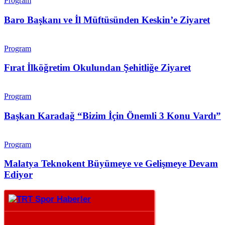
Program
Baro Başkanı ve İl Müftüsünden Keskin’e Ziyaret
Program
Fırat İlköğretim Okulundan Şehitliğe Ziyaret
Program
Başkan Karadağ “Bizim İçin Önemli 3 Konu Vardı”
Program
Malatya Teknokent Büyümeye ve Gelişmeye Devam
Ediyor