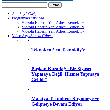
Ana Sayfa
Giriş
Programlar
Hakkında
Videolu Haberin Yeni Adresi Kernek Tv
Videolu Haberin Yeni Adresi Kernek Tv
Videolu Haberin Yeni Adresi Kernek Tv
Video Arşiv
Sürekli Güncel
Teknokent’ten Teknoköy’e
Başkan Karadağ “Biz Siyaset
Yapmaya Değil, Hizmet Yapmaya
Geldik”
Malatya Teknokent Büyümeye ve
Gelişmeye Devam Ediyor