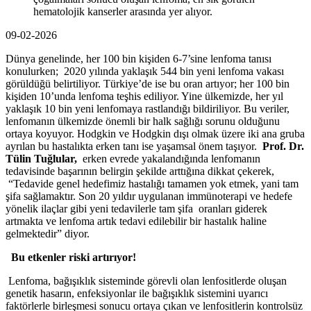
hematolojik kanserler arasında yer alıyor.
09-02-2026
Dünya genelinde, her 100 bin kişiden 6-7’sine lenfoma tanısı
konulurken; 2020 yılında yaklaşık 544 bin yeni lenfoma vakası
görüldüğü belirtiliyor. Türkiye’de ise bu oran artıyor; her 100 bin
kişiden 10’unda lenfoma teşhis ediliyor. Yine ülkemizde, her yıl
yaklaşık 10 bin yeni lenfomaya rastlandığı bildiriliyor. Bu veriler,
lenfomanın ülkemizde önemli bir halk sağlığı sorunu olduğunu
ortaya koyuyor. Hodgkin ve Hodgkin dışı
olmak üzere iki ana gruba
ayrılan bu hastalıkta erken tanı ise yaşamsal önem taşıyor.
Prof. Dr.
Tülin Tuğlular,
erken evrede yakalandığında lenfomanın
tedavisinde başarının belirgin şekilde arttığına dikkat çekerek,
“Tedavide genel hedefimiz hastalığı tamamen yok etmek, yani tam
şifa sağlamaktır. Son 20 yıldır uygulanan immünoterapi ve hedefe
yönelik ilaçlar gibi yeni tedavilerle tam şifa oranları giderek
artmakta ve lenfoma artık tedavi edilebilir bir hastalık haline
gelmektedir” diyor.
Bu etkenler riski artırıyor!
Lenfoma, bağışıklık sisteminde görevli olan lenfositlerde oluşan
genetik hasarın, enfeksiyonlar ile bağışıklık sistemini uyarıcı
faktörlerle birleşmesi sonucu ortaya çıkan ve lenfositlerin kontrolsüz