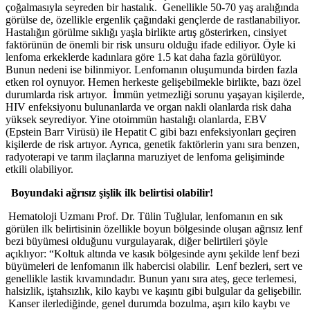
çoğalmasıyla seyreden bir hastalık. Genellikle 50-70 yaş aralığında
görülse de, özellikle ergenlik çağındaki gençlerde de rastlanabiliyor.
Hastalığın görülme sıklığı yaşla birlikte artış gösterirken, cinsiyet
faktörünün de önemli bir risk unsuru olduğu ifade ediliyor. Öyle ki
lenfoma erkeklerde kadınlara göre 1.5 kat daha fazla görülüyor.
Bunun nedeni ise bilinmiyor. Lenfomanın oluşumunda birden fazla
etken rol oynuyor. Hemen herkeste gelişebilmekle birlikte, bazı özel
durumlarda risk artıyor. İmmün yetmezliği sorunu yaşayan kişilerde,
HIV enfeksiyonu bulunanlarda ve organ nakli olanlarda risk daha
yüksek seyrediyor. Yine otoimmün hastalığı olanlarda, EBV
(Epstein Barr Virüsü) ile Hepatit C gibi bazı enfeksiyonları geçiren
kişilerde de risk artıyor. Ayrıca, genetik faktörlerin yanı sıra benzen,
radyoterapi ve tarım ilaçlarına maruziyet de lenfoma gelişiminde
etkili olabiliyor.
Boyundaki ağrısız şişlik ilk belirtisi olabilir!
Hematoloji Uzmanı Prof. Dr. Tülin Tuğlular, lenfomanın en sık
görülen ilk belirtisinin özellikle boyun bölgesinde oluşan ağrısız lenf
bezi büyümesi olduğunu vurgulayarak, diğer belirtileri şöyle
açıklıyor: “Koltuk altında ve kasık bölgesinde aynı şekilde lenf bezi
büyümeleri de lenfomanın ilk habercisi olabilir. Lenf bezleri, sert ve
genellikle lastik kıvamındadır. Bunun yanı sıra ateş, gece terlemesi,
halsizlik, iştahsızlık, kilo kaybı ve kaşıntı gibi bulgular da gelişebilir.
Kanser ilerlediğinde, genel durumda bozulma, aşırı kilo kaybı ve