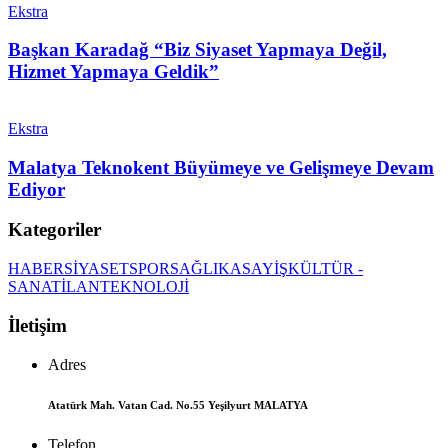
Ekstra
Başkan Karadağ “Biz Siyaset Yapmaya Değil,
Hizmet Yapmaya Geldik”
Ekstra
Malatya Teknokent Büyümeye ve Gelişmeye Devam
Ediyor
Kategoriler
HABER
SİYASET
SPOR
SAĞLIK
ASAYİŞ
KÜLTÜR -
SANAT
İLAN
TEKNOLOJİ
İletişim
Adres
Atatürk Mah. Vatan Cad. No.55 Yeşilyurt MALATYA
Telefon