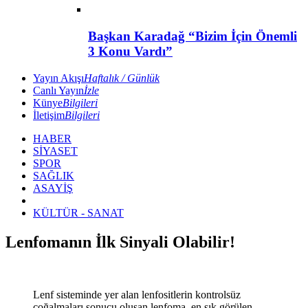
Başkan Karadağ “Bizim İçin Önemli
3 Konu Vardı”
Yayın Akışı
Haftalık / Günlük
Canlı Yayın
İzle
Künye
Bilgileri
İletişim
Bilgileri
HABER
SİYASET
SPOR
SAĞLIK
ASAYİŞ
KÜLTÜR - SANAT
Lenfomanın İlk Sinyali Olabilir!
Lenf sisteminde yer alan lenfositlerin kontrolsüz
çoğalmaları sonucu oluşan lenfoma, en sık görülen