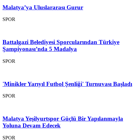
Malatya’ya Uluslararası Gurur
SPOR
Battalgazi Belediyesi Sporcularından Türkiye
Şampiyonası’nda 5 Madalya
SPOR
'Minikler Yarıyıl Futbol Şenliği' Turnuvası Başladı
SPOR
Malatya Yeşilyurtspor Güçlü Bir Yapılanmayla
Yoluna Devam Edecek
SPOR