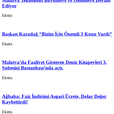
Malatya Teknokent Büyümeye ve Gelişmeye Devam
Ediyor
Ekstra
Başkan Karadağ “Bizim İçin Önemli 3 Konu Vardı”
Ekstra
Malatya’da Faaliyet Gösteren Deniz Kitapevleri 3.
Şubesini Bostanbaşı’nda açtı.
Ekstra
Ağbaba: Faiz İndirimi Asgari Ücrete, Dolar Değer
Kaybettirdi!
Ekstra