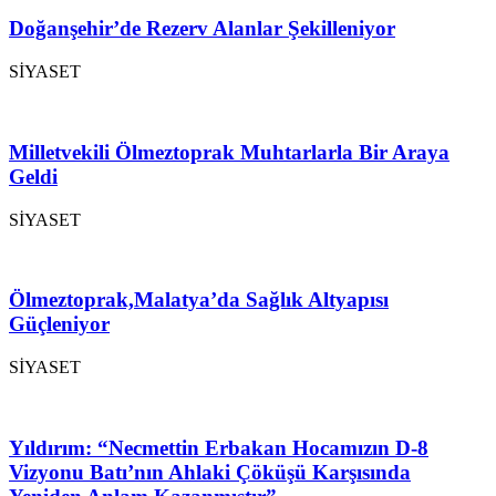
Doğanşehir’de Rezerv Alanlar Şekilleniyor
SİYASET
Milletvekili Ölmeztoprak Muhtarlarla Bir Araya
Geldi
SİYASET
Ölmeztoprak,Malatya’da Sağlık Altyapısı
Güçleniyor
SİYASET
Yıldırım: “Necmettin Erbakan Hocamızın D-8
Vizyonu Batı’nın Ahlaki Çöküşü Karşısında