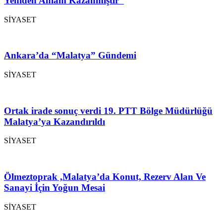
Yeniden Anlam Kazanmıştır”
SİYASET
Ankara’da “Malatya” Gündemi
SİYASET
Ortak irade sonuç verdi 19. PTT Bölge Müdürlüğü
Malatya’ya Kazandırıldı
SİYASET
Ölmeztoprak ,Malatya’da Konut, Rezerv Alan Ve
Sanayi İçin Yoğun Mesai
SİYASET