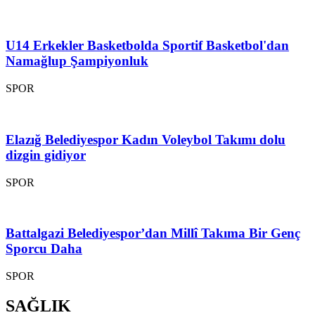
U14 Erkekler Basketbolda Sportif Basketbol'dan
Namağlup Şampiyonluk
SPOR
Elazığ Belediyespor Kadın Voleybol Takımı dolu
dizgin gidiyor
SPOR
Battalgazi Belediyespor’dan Millî Takıma Bir Genç
Sporcu Daha
SPOR
SAĞLIK