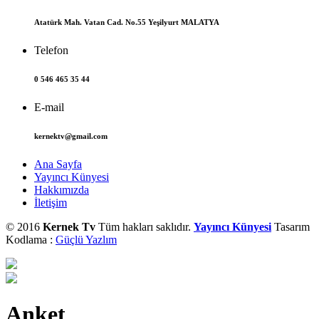
Atatürk Mah. Vatan Cad. No.55 Yeşilyurt MALATYA
Telefon
0 546 465 35 44
E-mail
kernektv@gmail.com
Ana Sayfa
Yayıncı Künyesi
Hakkımızda
İletişim
© 2016
Kernek Tv
Tüm hakları saklıdır.
Yayıncı Künyesi
Tasarım
Kodlama :
Güçlü Yazlım
Anket