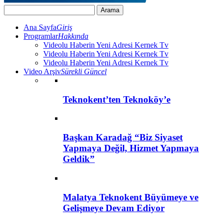
Ana Sayfa
Giriş
Programlar
Hakkında
Videolu Haberin Yeni Adresi Kernek Tv
Videolu Haberin Yeni Adresi Kernek Tv
Videolu Haberin Yeni Adresi Kernek Tv
Video Arşiv
Sürekli Güncel
Teknokent’ten Teknoköy’e
Başkan Karadağ “Biz Siyaset
Yapmaya Değil, Hizmet Yapmaya
Geldik”
Malatya Teknokent Büyümeye ve
Gelişmeye Devam Ediyor