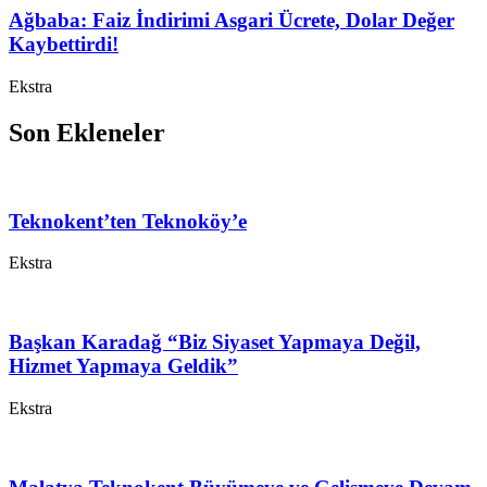
Ağbaba: Faiz İndirimi Asgari Ücrete, Dolar Değer
Kaybettirdi!
Ekstra
Son Ekleneler
Teknokent’ten Teknoköy’e
Ekstra
Başkan Karadağ “Biz Siyaset Yapmaya Değil,
Hizmet Yapmaya Geldik”
Ekstra