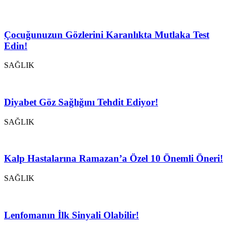
Çocuğunuzun Gözlerini Karanlıkta Mutlaka Test
Edin!
SAĞLIK
Diyabet Göz Sağlığını Tehdit Ediyor!
SAĞLIK
Kalp Hastalarına Ramazan’a Özel 10 Önemli Öneri!
SAĞLIK
Lenfomanın İlk Sinyali Olabilir!