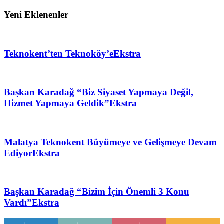
Yeni Eklenenler
Teknokent’ten Teknoköy’e
Ekstra
Başkan Karadağ “Biz Siyaset Yapmaya Değil,
Hizmet Yapmaya Geldik”
Ekstra
Malatya Teknokent Büyümeye ve Gelişmeye Devam
Ediyor
Ekstra
Başkan Karadağ “Bizim İçin Önemli 3 Konu
Vardı”
Ekstra