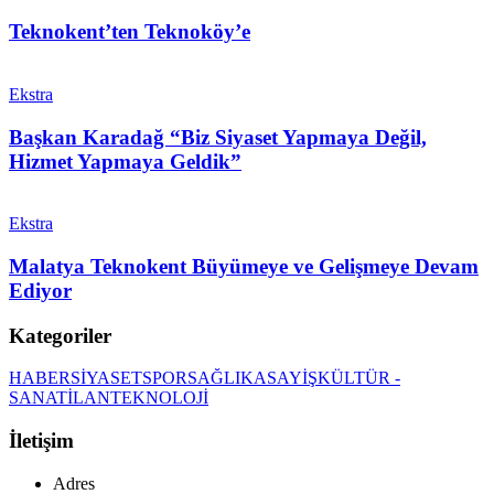
Teknokent’ten Teknoköy’e
Ekstra
Başkan Karadağ “Biz Siyaset Yapmaya Değil,
Hizmet Yapmaya Geldik”
Ekstra
Malatya Teknokent Büyümeye ve Gelişmeye Devam
Ediyor
Kategoriler
HABER
SİYASET
SPOR
SAĞLIK
ASAYİŞ
KÜLTÜR -
SANAT
İLAN
TEKNOLOJİ
İletişim
Adres