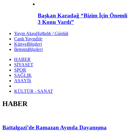
Başkan Karadağ “Bizim İçin Önemli
3 Konu Vardı”
Yayın Akışı
Haftalık / Günlük
Canlı Yayın
İzle
Künye
Bilgileri
İletişim
Bilgileri
HABER
SİYASET
SPOR
SAĞLIK
ASAYİŞ
KÜLTÜR - SANAT
HABER
Battalgazi’de Ramazan Ayında Dayanışma