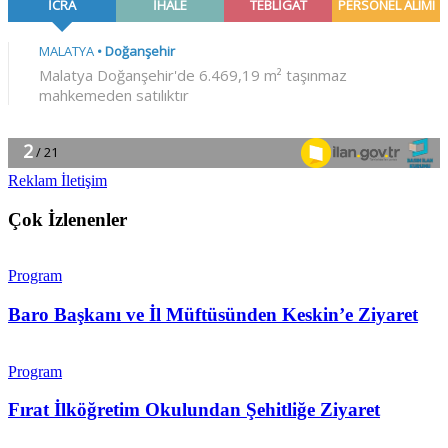
Reklam İletişim
Çok İzlenenler
Program
Baro Başkanı ve İl Müftüsünden Keskin’e Ziyaret
Program
Fırat İlköğretim Okulundan Şehitliğe Ziyaret