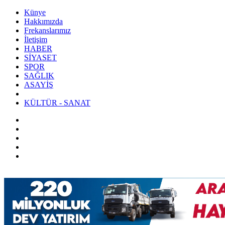
Künye
Hakkımızda
Frekanslarımız
İletişim
HABER
SİYASET
SPOR
SAĞLIK
ASAYİŞ
KÜLTÜR - SANAT