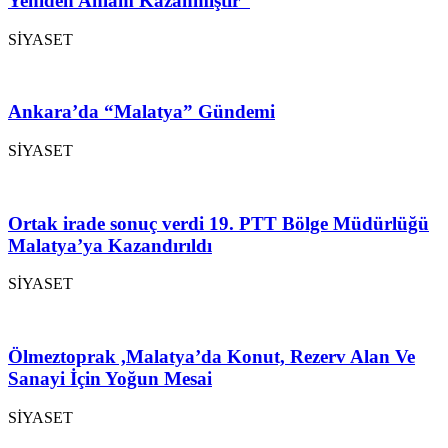
Yeniden Anlam Kazanmıştır”
SİYASET
Ankara’da “Malatya” Gündemi
SİYASET
Ortak irade sonuç verdi 19. PTT Bölge Müdürlüğü
Malatya’ya Kazandırıldı
SİYASET
Ölmeztoprak ,Malatya’da Konut, Rezerv Alan Ve
Sanayi İçin Yoğun Mesai
SİYASET