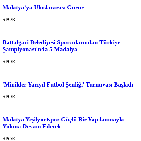
Malatya’ya Uluslararası Gurur
SPOR
Battalgazi Belediyesi Sporcularından Türkiye
Şampiyonası’nda 5 Madalya
SPOR
'Minikler Yarıyıl Futbol Şenliği' Turnuvası Başladı
SPOR
Malatya Yeşilyurtspor Güçlü Bir Yapılanmayla
Yoluna Devam Edecek
SPOR