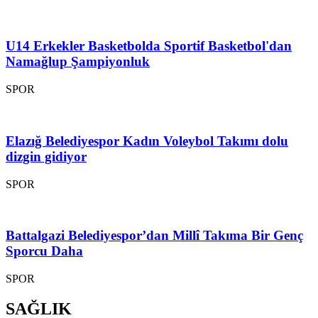
U14 Erkekler Basketbolda Sportif Basketbol'dan
Namağlup Şampiyonluk
SPOR
Elazığ Belediyespor Kadın Voleybol Takımı dolu
dizgin gidiyor
SPOR
Battalgazi Belediyespor’dan Millî Takıma Bir Genç
Sporcu Daha
SPOR
SAĞLIK