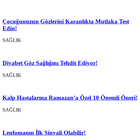
Çocuğunuzun Gözlerini Karanlıkta Mutlaka Test
Edin!
SAĞLIK
Diyabet Göz Sağlığını Tehdit Ediyor!
SAĞLIK
Kalp Hastalarına Ramazan’a Özel 10 Önemli Öneri!
SAĞLIK
Lenfomanın İlk Sinyali Olabilir!