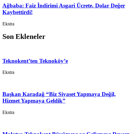
Ağbaba: Faiz İndirimi Asgari Ücrete, Dolar Değer
Kaybettirdi!
Ekstra
Son Ekleneler
Teknokent’ten Teknoköy’e
Ekstra
Başkan Karadağ “Biz Siyaset Yapmaya Değil,
Hizmet Yapmaya Geldik”
Ekstra