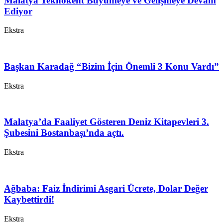
Malatya Teknokent Büyümeye ve Gelişmeye Devam
Ediyor
Ekstra
Başkan Karadağ “Bizim İçin Önemli 3 Konu Vardı”
Ekstra
Malatya’da Faaliyet Gösteren Deniz Kitapevleri 3.
Şubesini Bostanbaşı’nda açtı.
Ekstra
Ağbaba: Faiz İndirimi Asgari Ücrete, Dolar Değer
Kaybettirdi!
Ekstra