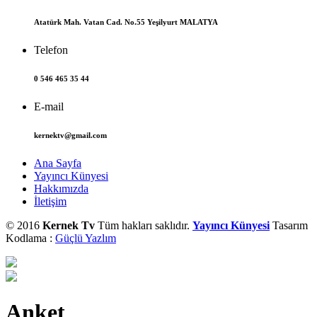
Atatürk Mah. Vatan Cad. No.55 Yeşilyurt MALATYA
Telefon
0 546 465 35 44
E-mail
kernektv@gmail.com
Ana Sayfa
Yayıncı Künyesi
Hakkımızda
İletişim
© 2016
Kernek Tv
Tüm hakları saklıdır.
Yayıncı Künyesi
Tasarım
Kodlama :
Güçlü Yazlım
Anket