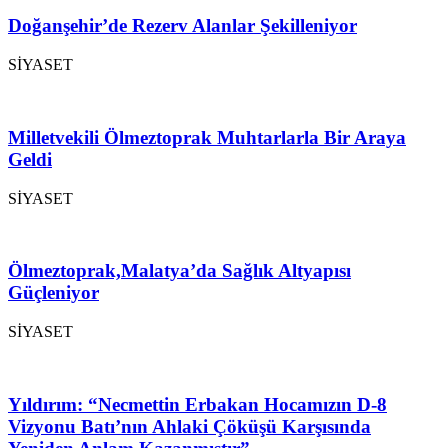
Doğanşehir’de Rezerv Alanlar Şekilleniyor
SİYASET
Milletvekili Ölmeztoprak Muhtarlarla Bir Araya
Geldi
SİYASET
Ölmeztoprak,Malatya’da Sağlık Altyapısı
Güçleniyor
SİYASET
Yıldırım: “Necmettin Erbakan Hocamızın D-8
Vizyonu Batı’nın Ahlaki Çöküşü Karşısında