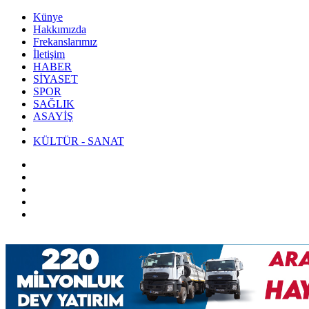
Künye
Hakkımızda
Frekanslarımız
İletişim
HABER
SİYASET
SPOR
SAĞLIK
ASAYİŞ
KÜLTÜR - SANAT