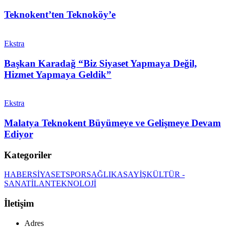
Teknokent’ten Teknoköy’e
Ekstra
Başkan Karadağ “Biz Siyaset Yapmaya Değil,
Hizmet Yapmaya Geldik”
Ekstra
Malatya Teknokent Büyümeye ve Gelişmeye Devam
Ediyor
Kategoriler
HABER
SİYASET
SPOR
SAĞLIK
ASAYİŞ
KÜLTÜR -
SANAT
İLAN
TEKNOLOJİ
İletişim
Adres