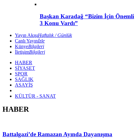
Başkan Karadağ “Bizim İçin Önemli
3 Konu Vardı”
Yayın Akışı
Haftalık / Günlük
Canlı Yayın
İzle
Künye
Bilgileri
İletişim
Bilgileri
HABER
SİYASET
SPOR
SAĞLIK
ASAYİŞ
KÜLTÜR - SANAT
HABER
Battalgazi’de Ramazan Ayında Dayanışma