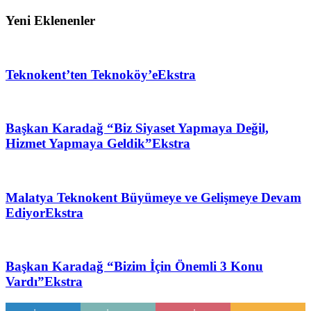
Yeni Eklenenler
Teknokent’ten Teknoköy’e
Ekstra
Başkan Karadağ “Biz Siyaset Yapmaya Değil,
Hizmet Yapmaya Geldik”
Ekstra
Malatya Teknokent Büyümeye ve Gelişmeye Devam
Ediyor
Ekstra
Başkan Karadağ “Bizim İçin Önemli 3 Konu
Vardı”
Ekstra