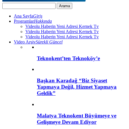
Ana Sayfa
Giriş
Programlar
Hakkında
Videolu Haberin Yeni Adresi Kernek Tv
Videolu Haberin Yeni Adresi Kernek Tv
Videolu Haberin Yeni Adresi Kernek Tv
Video Arşiv
Sürekli Güncel
Teknokent’ten Teknoköy’e
Başkan Karadağ “Biz Siyaset
Yapmaya Değil, Hizmet Yapmaya
Geldik”
Malatya Teknokent Büyümeye ve
Gelişmeye Devam Ediyor