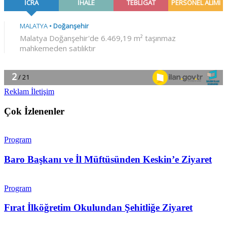
Reklam İletişim
Çok İzlenenler
Program
Baro Başkanı ve İl Müftüsünden Keskin’e Ziyaret
Program
Fırat İlköğretim Okulundan Şehitliğe Ziyaret