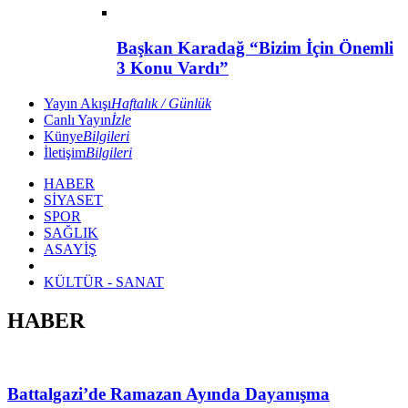
Başkan Karadağ “Bizim İçin Önemli
3 Konu Vardı”
Yayın Akışı
Haftalık / Günlük
Canlı Yayın
İzle
Künye
Bilgileri
İletişim
Bilgileri
HABER
SİYASET
SPOR
SAĞLIK
ASAYİŞ
KÜLTÜR - SANAT
HABER
Battalgazi’de Ramazan Ayında Dayanışma