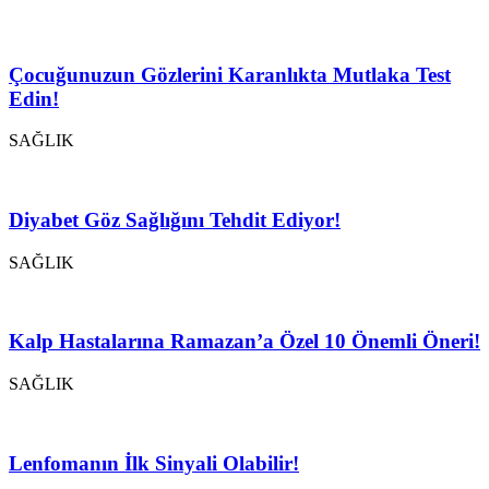
Çocuğunuzun Gözlerini Karanlıkta Mutlaka Test
Edin!
SAĞLIK
Diyabet Göz Sağlığını Tehdit Ediyor!
SAĞLIK
Kalp Hastalarına Ramazan’a Özel 10 Önemli Öneri!
SAĞLIK
Lenfomanın İlk Sinyali Olabilir!