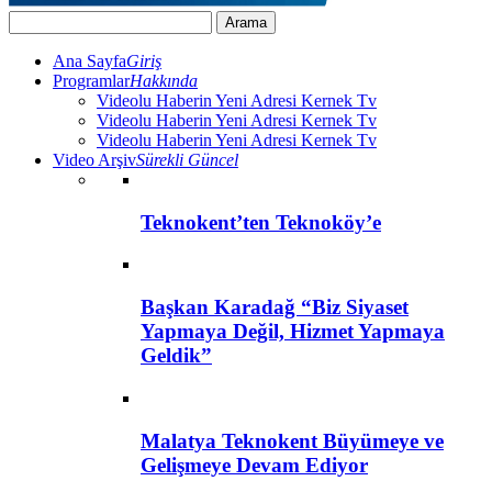
Ana Sayfa
Giriş
Programlar
Hakkında
Videolu Haberin Yeni Adresi Kernek Tv
Videolu Haberin Yeni Adresi Kernek Tv
Videolu Haberin Yeni Adresi Kernek Tv
Video Arşiv
Sürekli Güncel
Teknokent’ten Teknoköy’e
Başkan Karadağ “Biz Siyaset
Yapmaya Değil, Hizmet Yapmaya
Geldik”
Malatya Teknokent Büyümeye ve
Gelişmeye Devam Ediyor