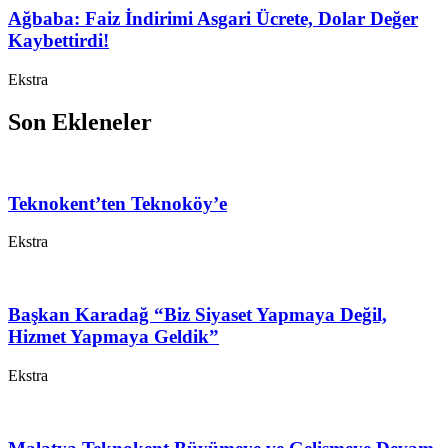
Ağbaba: Faiz İndirimi Asgari Ücrete, Dolar Değer
Kaybettirdi!
Ekstra
Son Ekleneler
Teknokent’ten Teknoköy’e
Ekstra
Başkan Karadağ “Biz Siyaset Yapmaya Değil,
Hizmet Yapmaya Geldik”
Ekstra