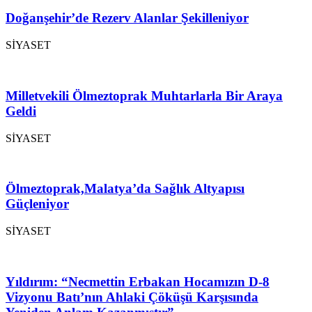
Doğanşehir’de Rezerv Alanlar Şekilleniyor
SİYASET
Milletvekili Ölmeztoprak Muhtarlarla Bir Araya
Geldi
SİYASET
Ölmeztoprak,Malatya’da Sağlık Altyapısı
Güçleniyor
SİYASET
Yıldırım: “Necmettin Erbakan Hocamızın D-8
Vizyonu Batı’nın Ahlaki Çöküşü Karşısında