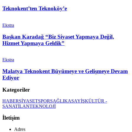
Teknokent’ten Teknoköy’e
Ekstra
Başkan Karadağ “Biz Siyaset Yapmaya Değil,
Hizmet Yapmaya Geldik”
Ekstra
Malatya Teknokent Büyümeye ve Gelişmeye Devam
Ediyor
Kategoriler
HABER
SİYASET
SPOR
SAĞLIK
ASAYİŞ
KÜLTÜR -
SANAT
İLAN
TEKNOLOJİ
İletişim
Adres