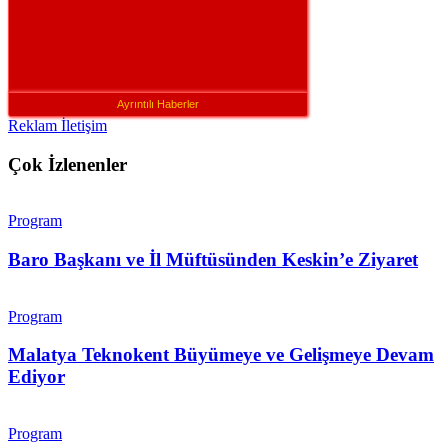
Ayrıntılı Haberler
Reklam İletişim
Çok İzlenenler
Program
Baro Başkanı ve İl Müftüsünden Keskin’e Ziyaret
Program
Malatya Teknokent Büyümeye ve Gelişmeye Devam
Ediyor
Program