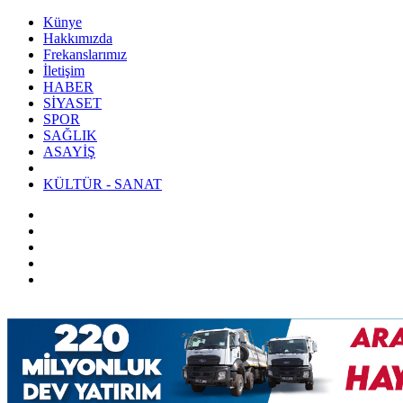
Künye
Hakkımızda
Frekanslarımız
İletişim
HABER
SİYASET
SPOR
SAĞLIK
ASAYİŞ
KÜLTÜR - SANAT