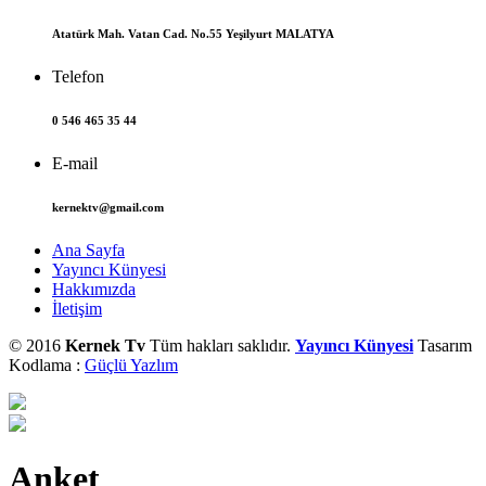
Atatürk Mah. Vatan Cad. No.55 Yeşilyurt MALATYA
Telefon
0 546 465 35 44
E-mail
kernektv@gmail.com
Ana Sayfa
Yayıncı Künyesi
Hakkımızda
İletişim
© 2016
Kernek Tv
Tüm hakları saklıdır.
Yayıncı Künyesi
Tasarım
Kodlama :
Güçlü Yazlım
Anket