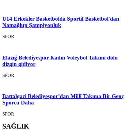
U14 Erkekler Basketbolda Sportif Basketbol'dan
Namağlup Şampiyonluk
SPOR
Elazığ Belediyespor Kadın Voleybol Takımı dolu
dizgin gidiyor
SPOR
Battalgazi Belediyespor’dan Millî Takıma Bir Genç
Sporcu Daha
SPOR
SAĞLIK