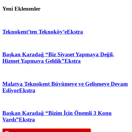
Yeni Eklenenler
Teknokent’ten Teknoköy’e
Ekstra
Başkan Karadağ “Biz Siyaset Yapmaya Değil,
Hizmet Yapmaya Geldik”
Ekstra
Malatya Teknokent Büyümeye ve Gelişmeye Devam
Ediyor
Ekstra
Başkan Karadağ “Bizim İçin Önemli 3 Konu
Vardı”
Ekstra