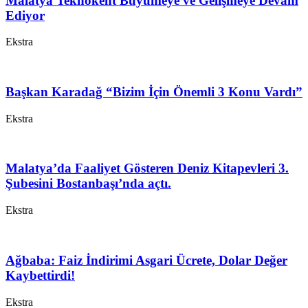
Malatya Teknokent Büyümeye ve Gelişmeye Devam
Ediyor
Ekstra
Başkan Karadağ “Bizim İçin Önemli 3 Konu Vardı”
Ekstra
Malatya’da Faaliyet Gösteren Deniz Kitapevleri 3.
Şubesini Bostanbaşı’nda açtı.
Ekstra
Ağbaba: Faiz İndirimi Asgari Ücrete, Dolar Değer
Kaybettirdi!
Ekstra