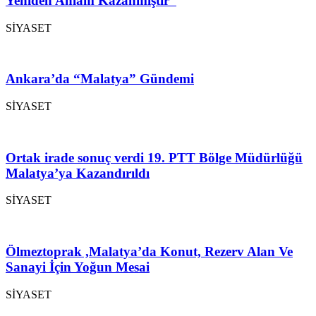
Yeniden Anlam Kazanmıştır”
SİYASET
Ankara’da “Malatya” Gündemi
SİYASET
Ortak irade sonuç verdi 19. PTT Bölge Müdürlüğü
Malatya’ya Kazandırıldı
SİYASET
Ölmeztoprak ,Malatya’da Konut, Rezerv Alan Ve
Sanayi İçin Yoğun Mesai
SİYASET