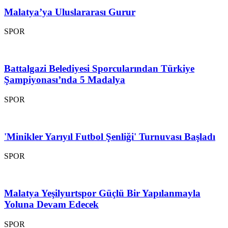
Malatya’ya Uluslararası Gurur
SPOR
Battalgazi Belediyesi Sporcularından Türkiye
Şampiyonası’nda 5 Madalya
SPOR
'Minikler Yarıyıl Futbol Şenliği' Turnuvası Başladı
SPOR
Malatya Yeşilyurtspor Güçlü Bir Yapılanmayla
Yoluna Devam Edecek
SPOR