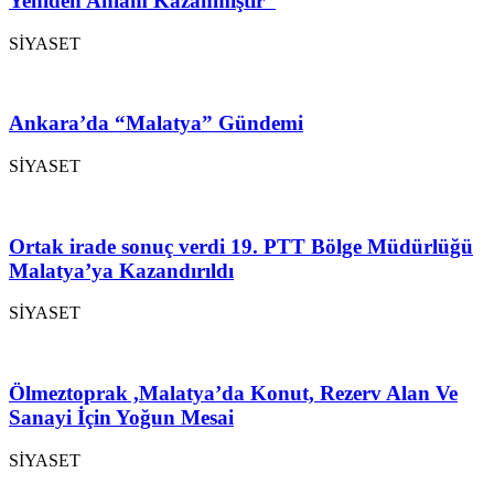
Yeniden Anlam Kazanmıştır”
SİYASET
Ankara’da “Malatya” Gündemi
SİYASET
Ortak irade sonuç verdi 19. PTT Bölge Müdürlüğü
Malatya’ya Kazandırıldı
SİYASET
Ölmeztoprak ,Malatya’da Konut, Rezerv Alan Ve
Sanayi İçin Yoğun Mesai
SİYASET