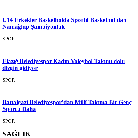
U14 Erkekler Basketbolda Sportif Basketbol'dan
Namağlup Şampiyonluk
SPOR
Elazığ Belediyespor Kadın Voleybol Takımı dolu
dizgin gidiyor
SPOR
Battalgazi Belediyespor’dan Millî Takıma Bir Genç
Sporcu Daha
SPOR
SAĞLIK