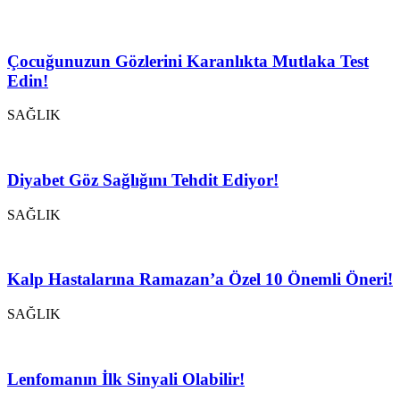
Çocuğunuzun Gözlerini Karanlıkta Mutlaka Test
Edin!
SAĞLIK
Diyabet Göz Sağlığını Tehdit Ediyor!
SAĞLIK
Kalp Hastalarına Ramazan’a Özel 10 Önemli Öneri!
SAĞLIK
Lenfomanın İlk Sinyali Olabilir!