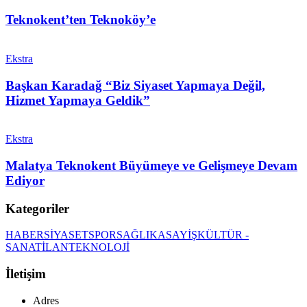
Teknokent’ten Teknoköy’e
Ekstra
Başkan Karadağ “Biz Siyaset Yapmaya Değil,
Hizmet Yapmaya Geldik”
Ekstra
Malatya Teknokent Büyümeye ve Gelişmeye Devam
Ediyor
Kategoriler
HABER
SİYASET
SPOR
SAĞLIK
ASAYİŞ
KÜLTÜR -
SANAT
İLAN
TEKNOLOJİ
İletişim
Adres