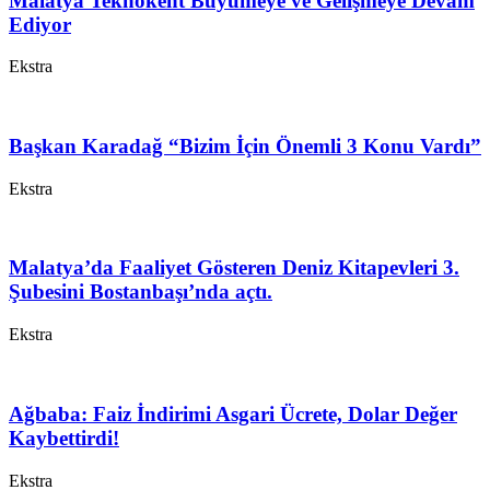
Malatya Teknokent Büyümeye ve Gelişmeye Devam
Ediyor
Ekstra
Başkan Karadağ “Bizim İçin Önemli 3 Konu Vardı”
Ekstra
Malatya’da Faaliyet Gösteren Deniz Kitapevleri 3.
Şubesini Bostanbaşı’nda açtı.
Ekstra
Ağbaba: Faiz İndirimi Asgari Ücrete, Dolar Değer
Kaybettirdi!
Ekstra