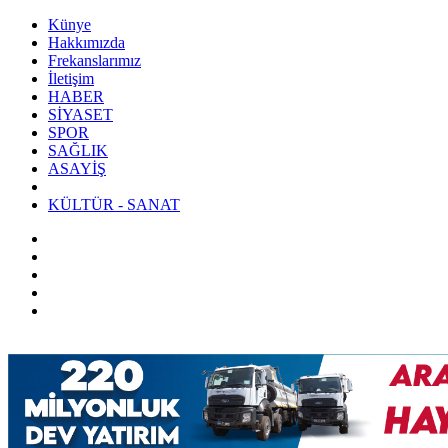
Künye
Hakkımızda
Frekanslarımız
İletişim
HABER
SİYASET
SPOR
SAĞLIK
ASAYİŞ
KÜLTÜR - SANAT