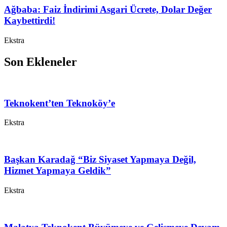
Ağbaba: Faiz İndirimi Asgari Ücrete, Dolar Değer
Kaybettirdi!
Ekstra
Son Ekleneler
Teknokent’ten Teknoköy’e
Ekstra
Başkan Karadağ “Biz Siyaset Yapmaya Değil,
Hizmet Yapmaya Geldik”
Ekstra