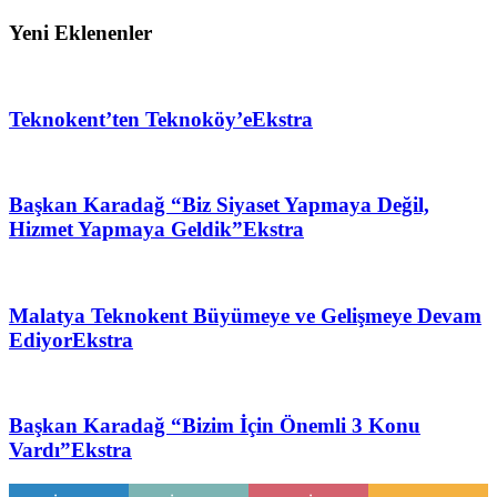
Yeni Eklenenler
Teknokent’ten Teknoköy’e
Ekstra
Başkan Karadağ “Biz Siyaset Yapmaya Değil,
Hizmet Yapmaya Geldik”
Ekstra
Malatya Teknokent Büyümeye ve Gelişmeye Devam
Ediyor
Ekstra
Başkan Karadağ “Bizim İçin Önemli 3 Konu
Vardı”
Ekstra