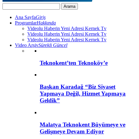
Ana Sayfa
Giriş
Programlar
Hakkında
Videolu Haberin Yeni Adresi Kernek Tv
Videolu Haberin Yeni Adresi Kernek Tv
Videolu Haberin Yeni Adresi Kernek Tv
Video Arşiv
Sürekli Güncel
Teknokent’ten Teknoköy’e
Başkan Karadağ “Biz Siyaset
Yapmaya Değil, Hizmet Yapmaya
Geldik”
Malatya Teknokent Büyümeye ve
Gelişmeye Devam Ediyor