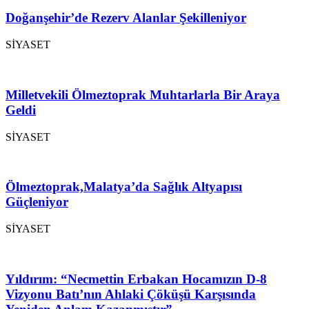
Doğanşehir’de Rezerv Alanlar Şekilleniyor
SİYASET
Milletvekili Ölmeztoprak Muhtarlarla Bir Araya
Geldi
SİYASET
Ölmeztoprak,Malatya’da Sağlık Altyapısı
Güçleniyor
SİYASET
Yıldırım: “Necmettin Erbakan Hocamızın D-8
Vizyonu Batı’nın Ahlaki Çöküşü Karşısında