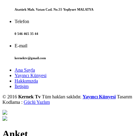
Atatürk Mah. Vatan Cad. No.55 Yeşilyurt MALATYA
Telefon
0 546 465 35 44
E-mail
kernektv@gmail.com
Ana Sayfa
Yayıncı Künyesi
Hakkımızda
İletişim
© 2016
Kernek Tv
Tüm hakları saklıdır.
Yayıncı Künyesi
Tasarım
Kodlama :
Güçlü Yazlım
Anket