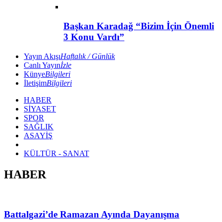
Başkan Karadağ “Bizim İçin Önemli
3 Konu Vardı”
Yayın Akışı
Haftalık / Günlük
Canlı Yayın
İzle
Künye
Bilgileri
İletişim
Bilgileri
HABER
SİYASET
SPOR
SAĞLIK
ASAYİŞ
KÜLTÜR - SANAT
HABER
Battalgazi’de Ramazan Ayında Dayanışma