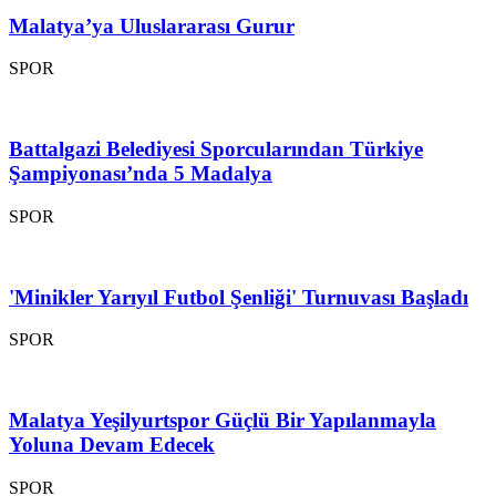
Malatya’ya Uluslararası Gurur
SPOR
Battalgazi Belediyesi Sporcularından Türkiye
Şampiyonası’nda 5 Madalya
SPOR
'Minikler Yarıyıl Futbol Şenliği' Turnuvası Başladı
SPOR
Malatya Yeşilyurtspor Güçlü Bir Yapılanmayla
Yoluna Devam Edecek
SPOR