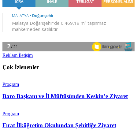
Reklam İletişim
Çok İzlenenler
Program
Baro Başkanı ve İl Müftüsünden Keskin’e Ziyaret
Program
Fırat İlköğretim Okulundan Şehitliğe Ziyaret