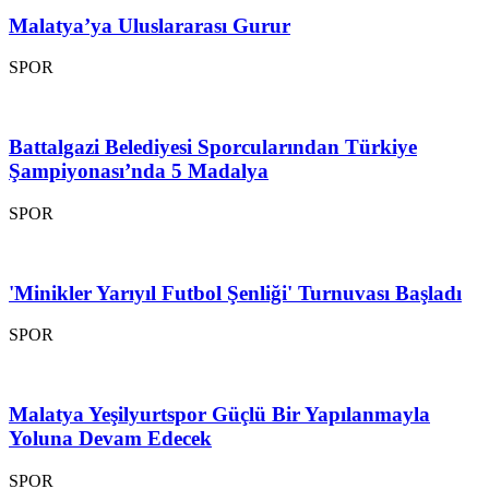
Malatya’ya Uluslararası Gurur
SPOR
Battalgazi Belediyesi Sporcularından Türkiye
Şampiyonası’nda 5 Madalya
SPOR
'Minikler Yarıyıl Futbol Şenliği' Turnuvası Başladı
SPOR
Malatya Yeşilyurtspor Güçlü Bir Yapılanmayla
Yoluna Devam Edecek
SPOR