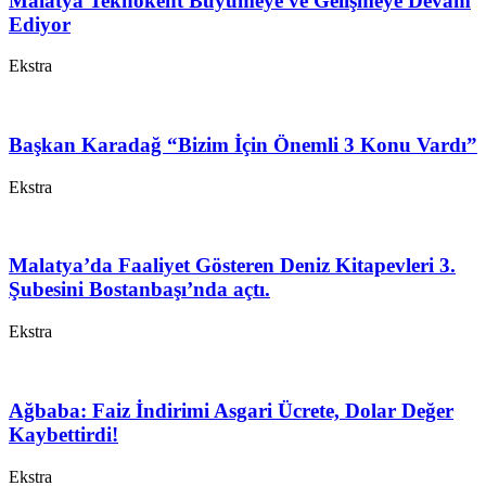
Malatya Teknokent Büyümeye ve Gelişmeye Devam
Ediyor
Ekstra
Başkan Karadağ “Bizim İçin Önemli 3 Konu Vardı”
Ekstra
Malatya’da Faaliyet Gösteren Deniz Kitapevleri 3.
Şubesini Bostanbaşı’nda açtı.
Ekstra
Ağbaba: Faiz İndirimi Asgari Ücrete, Dolar Değer
Kaybettirdi!
Ekstra