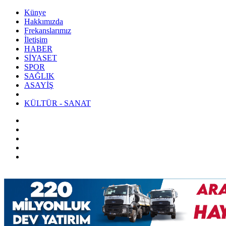
Künye
Hakkımızda
Frekanslarımız
İletişim
HABER
SİYASET
SPOR
SAĞLIK
ASAYİŞ
KÜLTÜR - SANAT