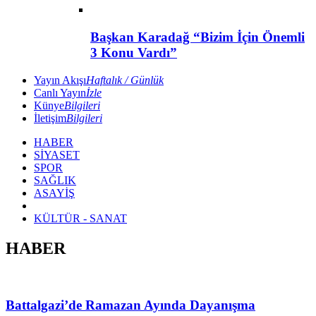
Başkan Karadağ “Bizim İçin Önemli
3 Konu Vardı”
Yayın Akışı
Haftalık / Günlük
Canlı Yayın
İzle
Künye
Bilgileri
İletişim
Bilgileri
HABER
SİYASET
SPOR
SAĞLIK
ASAYİŞ
KÜLTÜR - SANAT
HABER
Battalgazi’de Ramazan Ayında Dayanışma