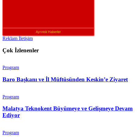
Ayrıntılı Haberler
Reklam İletişim
Çok İzlenenler
Program
Baro Başkanı ve İl Müftüsünden Keskin’e Ziyaret
Program
Malatya Teknokent Büyümeye ve Gelişmeye Devam
Ediyor
Program