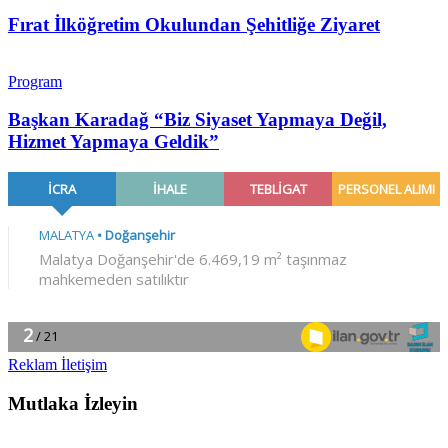
Fırat İlköğretim Okulundan Şehitliğe Ziyaret
Program
Başkan Karadağ “Biz Siyaset Yapmaya Değil,
Hizmet Yapmaya Geldik”
Reklam İletişim
Mutlaka İzleyin