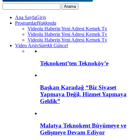
Ana Sayfa
Giriş
Programlar
Hakkında
Videolu Haberin Yeni Adresi Kernek Tv
Videolu Haberin Yeni Adresi Kernek Tv
Videolu Haberin Yeni Adresi Kernek Tv
Video Arşiv
Sürekli Güncel
Teknokent’ten Teknoköy’e
Başkan Karadağ “Biz Siyaset
Yapmaya Değil, Hizmet Yapmaya
Geldik”
Malatya Teknokent Büyümeye ve
Gelişmeye Devam Ediyor