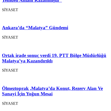
Yeniden Anlam Kazanmıştır”
SİYASET
Ankara’da “Malatya” Gündemi
SİYASET
Ortak irade sonuç verdi 19. PTT Bölge Müdürlüğü
Malatya’ya Kazandırıldı
SİYASET
Ölmeztoprak ,Malatya’da Konut, Rezerv Alan Ve
Sanayi İçin Yoğun Mesai
SİYASET