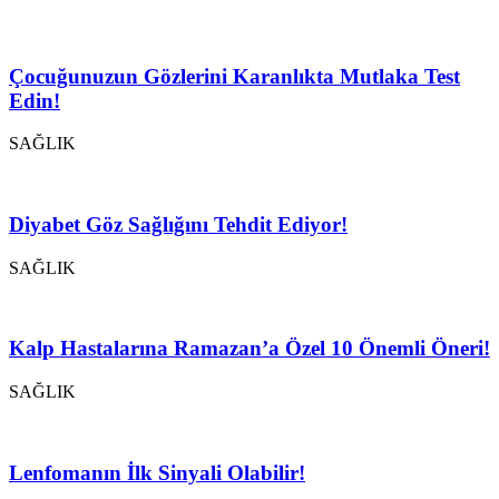
Çocuğunuzun Gözlerini Karanlıkta Mutlaka Test
Edin!
SAĞLIK
Diyabet Göz Sağlığını Tehdit Ediyor!
SAĞLIK
Kalp Hastalarına Ramazan’a Özel 10 Önemli Öneri!
SAĞLIK
Lenfomanın İlk Sinyali Olabilir!