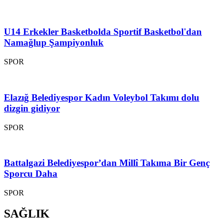
U14 Erkekler Basketbolda Sportif Basketbol'dan
Namağlup Şampiyonluk
SPOR
Elazığ Belediyespor Kadın Voleybol Takımı dolu
dizgin gidiyor
SPOR
Battalgazi Belediyespor’dan Millî Takıma Bir Genç
Sporcu Daha
SPOR
SAĞLIK