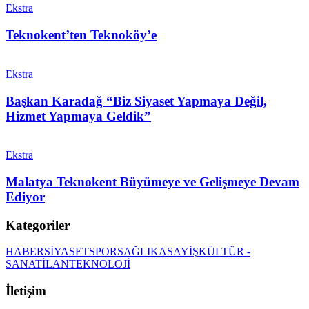
Ekstra
Teknokent’ten Teknoköy’e
Ekstra
Başkan Karadağ “Biz Siyaset Yapmaya Değil,
Hizmet Yapmaya Geldik”
Ekstra
Malatya Teknokent Büyümeye ve Gelişmeye Devam
Ediyor
Kategoriler
HABER
SİYASET
SPOR
SAĞLIK
ASAYİŞ
KÜLTÜR -
SANAT
İLAN
TEKNOLOJİ
İletişim