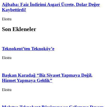
Ağbaba: Faiz İndirimi Asgari Ücrete, Dolar Değer
Kaybettirdi!
Ekstra
Son Ekleneler
Teknokent’ten Teknoköy’e
Ekstra
Başkan Karadağ “Biz Siyaset Yapmaya Değil,
Hizmet Yapmaya Geldik”
Ekstra