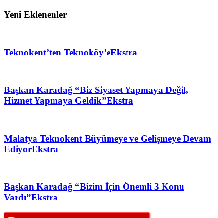
Yeni Eklenenler
Teknokent’ten Teknoköy’e
Ekstra
Başkan Karadağ “Biz Siyaset Yapmaya Değil,
Hizmet Yapmaya Geldik”
Ekstra
Malatya Teknokent Büyümeye ve Gelişmeye Devam
Ediyor
Ekstra
Başkan Karadağ “Bizim İçin Önemli 3 Konu
Vardı”
Ekstra